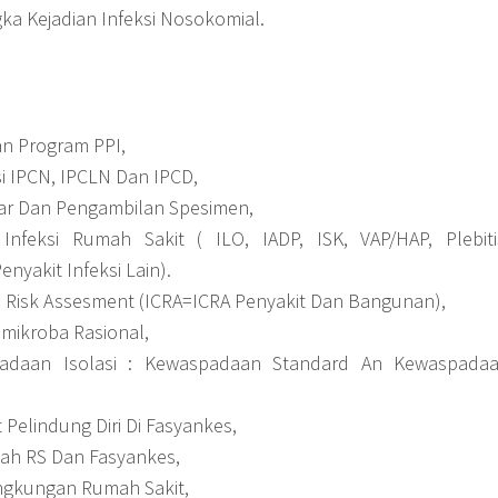
a Kejadian Infeksi Nosokomial.
n Program PPI,
i IPCN, IPCLN Dan IPCD,
sar Dan Pengambilan Spesimen,
Infeksi Rumah Sakit ( ILO, IADP, ISK, VAP/HAP, Plebiti
nyakit Infeksi Lain).
l Risk Assesment (ICRA=ICRA Penyakit Dan Bangunan),
mikroba Rasional,
adaan Isolasi : Kewaspadaan Standard An Kewaspada
Pelindung Diri Di Fasyankes,
ah RS Dan Fasyankes,
ngkungan Rumah Sakit,