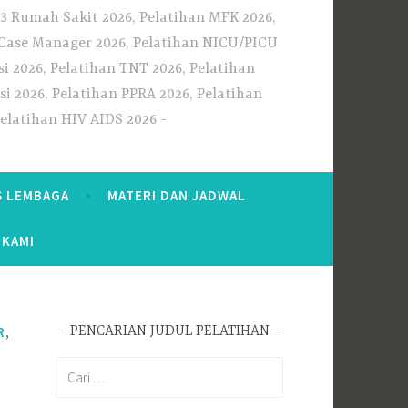
3 Rumah Sakit 2026, Pelatihan MFK 2026,
n Case Manager 2026, Pelatihan NICU/PICU
i 2026, Pelatihan TNT 2026, Pelatihan
i 2026, Pelatihan PPRA 2026, Pelatihan
Pelatihan HIV AIDS 2026
S LEMBAGA
MATERI DAN JADWAL
 KAMI
,
R
PENCARIAN JUDUL PELATIHAN
Cari
untuk: