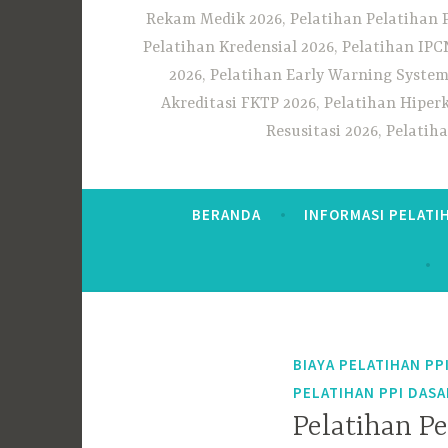
Rekam Medik 2026, Pelatihan Pelatihan 
Pelatihan Kredensial 2026, Pelatihan IP
2026, Pelatihan Early Warning System
Akreditasi FKTP 2026, Pelatihan Hiper
Resusitasi 2026, Pelati
BERANDA
INFORMASI PELATI
BIAYA PELATIHAN PP
PELATIHAN PPI DASA
Pelatihan P