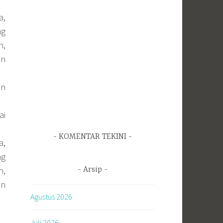
a,
ng
n,
an
an
ai
KOMENTAR TEKINI
a,
ng
n,
Arsip
an
Agustus 2026
Juli 2026