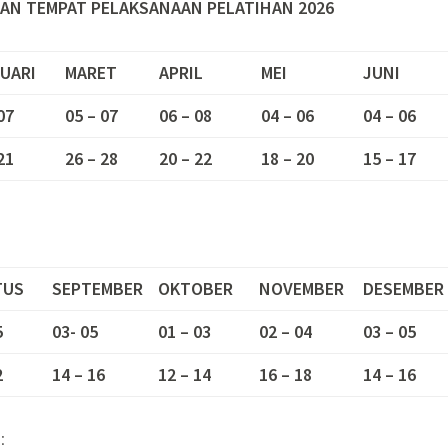
AN TEMPAT PELAKSANAAN PELATIHAN 2026
UARI
MARET
APRIL
MEI
JUNI
07
05 – 07
06 – 08
04 – 06
04 – 06
21
26 – 28
20 – 22
18 – 20
15 – 17
TUS
SEPTEMBER
OKTOBER
NOVEMBER
DESEMBER
5
03- 05
01 – 03
02 – 04
03 – 05
2
14 – 16
12 – 14
16 – 18
14 – 16
: