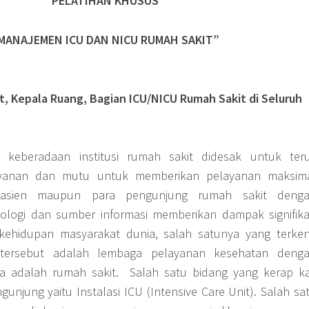
PELATIHAN KHUSUS
MANAJEMEN ICU DAN NICU RUMAH SAKIT”
t, Kepala Ruang, Bagian ICU/NICU Rumah Sakit di Seluruh
i keberadaan institusi rumah sakit didesak untuk ter
ayanan dan mutu untuk memberikan pelayanan maksim
pasien maupun para pengunjung rumah sakit deng
logi dan sumber informasi memberikan dampak signifik
kehidupan masyarakat dunia, salah satunya yang terke
 tersebut adalah lembaga pelayanan kesehatan deng
a adalah rumah sakit. Salah satu bidang yang kerap ka
unjung yaitu Instalasi ICU (Intensive Care Unit). Salah sa