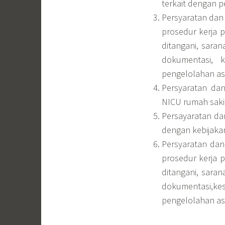
terkait dengan 
Persyaratan dan
prosedur kerja 
ditangani, sara
dokumentasi, k
pengelolahan as
Persyaratan da
NICU rumah saki
Persayaratan da
dengan kebijaka
Persyaratan dan
prosedur kerja 
ditangani, sara
dokumentasi,k
pengelolahan as