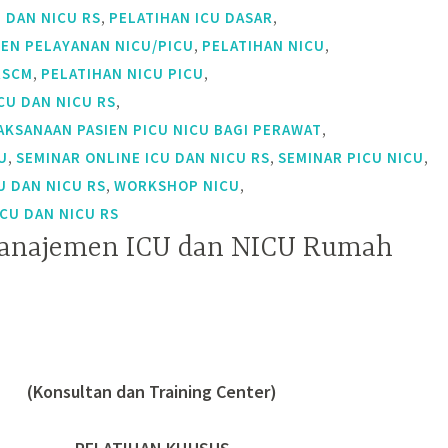
,
,
 DAN NICU RS
PELATIHAN ICU DASAR
,
,
EN PELAYANAN NICU/PICU
PELATIHAN NICU
,
,
RSCM
PELATIHAN NICU PICU
,
CU DAN NICU RS
,
AKSANAAN PASIEN PICU NICU BAGI PERAWAT
,
,
,
U
SEMINAR ONLINE ICU DAN NICU RS
SEMINAR PICU NICU
,
,
U DAN NICU RS
WORKSHOP NICU
CU DAN NICU RS
Manajemen ICU dan NICU Rumah
(Konsultan dan Training Center)