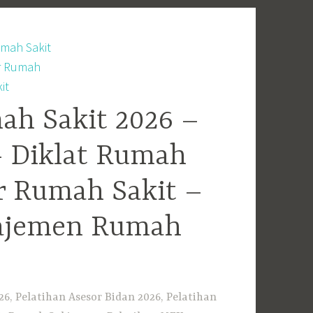
ah Sakit 2026 –
– Diklat Rumah
r Rumah Sakit –
najemen Rumah
6, Pelatihan Asesor Bidan 2026, Pelatihan