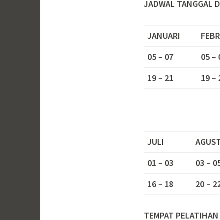
JADWAL TANGGAL D
JANUARI
FEBR
05 – 07
05 – 
19 – 21
19 – 
JULI
AGUS
01 – 03
03 – 0
16 – 18
20 – 2
TEMPAT PELATIHAN