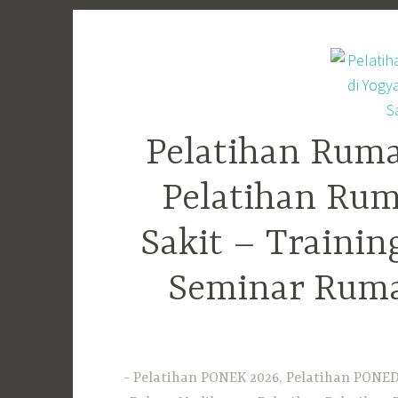
Skip
to
content
Pelatihan Ruma
Pelatihan Rum
Sakit – Traini
Seminar Ruma
Pelatihan PONEK 2026, Pelatihan PONED 