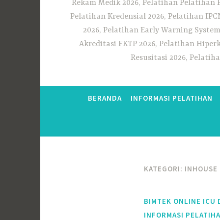
Rekam Medik 2026, Pelatihan Pelatihan 
Pelatihan Kredensial 2026, Pelatihan IP
2026, Pelatihan Early Warning System
Akreditasi FKTP 2026, Pelatihan Hiper
Resusitasi 2026, Pelati
BERANDA
INFORMASI PELATIHAN
KATEGORI:
INHOUSE 
BIMTEK ONLINE ICU 
INFORMASI PELATIHA