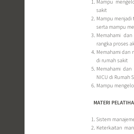
Mampu mengelo
sakit
Mampu menjadi t
serta mampu men
Memahami dan 
rangka proses ak
Memahami dan me
di rumah sakit
Memahami dan 
NICU di Rumah S
Mampu mengelola
MATERI PELATIH
Sistem manajemen
Keterkaitan man