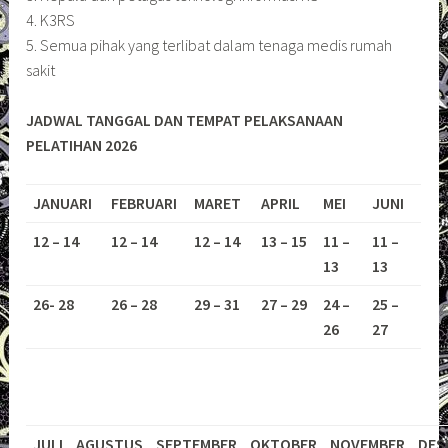
4. K3RS
5. Semua pihak yang terlibat dalam tenaga medis rumah
sakit
JADWAL TANGGAL DAN TEMPAT PELAKSANAAN
PELATIHAN 2026
JANUARI
FEBRUARI
MARET
APRIL
MEI
JUNI
12 – 14
12 – 14
12 – 14
13 – 15
11 –
11 –
13
13
26- 28
26 – 28
29 – 31
27 – 29
24 –
25 –
26
27
JULI
AGUSTUS
SEPTEMBER
OKTOBER
NOVEMBER
DES