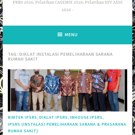
PKRS 2026, Pelatihan CASEMIX 2026, Pelatihan HIV AIDS
2026
MENU
TAG:
DIKLAT INSTALASI PEMELIHARAAN SARANA
RUMAH SAKIT
,
,
,
BIMTEK IPSRS
DIKLAT IPSRS
INHOUSE IPSRS
IPSRS (INSTALASI PEMELIHARAAN SARANA & PRASARANA
RUMAH SAKIT)