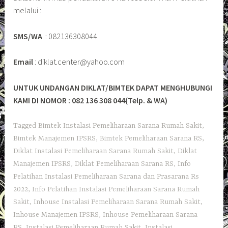
melalui :
SMS/WA
: 082136308044
Email
: diklat.center@yahoo.com
UNTUK UNDANGAN DIKLAT/BIMTEK DAPAT MENGHUBUNGI
KAMI DI NOMOR : 082 136 308 044(Telp. & WA)
Tagged
Bimtek Instalasi Pemeliharaan Sarana Rumah Sakit
,
Bimtek Manajemen IPSRS
,
Bimtek Pemeliharaan Sarana RS
,
Diklat Instalasi Pemeliharaan Sarana Rumah Sakit
,
Diklat
Manajemen IPSRS
,
Diklat Pemeliharaan Sarana RS
,
Info
Pelatihan Instalasi Pemeliharaan Sarana dan Prasarana Rs
2022
,
Info Pelatihan Instalasi Pemeliharaan Sarana Rumah
Sakit
,
Inhouse Instalasi Pemeliharaan Sarana Rumah Sakit
,
Inhouse Manajemen IPSRS
,
Inhouse Pemeliharaan Sarana
RS
,
Instalasi Pemeliharaan Rumah Sakit
,
Instalasi