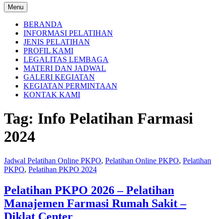
Menu
BERANDA
INFORMASI PELATIHAN
JENIS PELATIHAN
PROFIL KAMI
LEGALITAS LEMBAGA
MATERI DAN JADWAL
GALERI KEGIATAN
KEGIATAN PERMINTAAN
KONTAK KAMI
Tag:
Info Pelatihan Farmasi
2024
Jadwal Pelatihan Online PKPO
,
Pelatihan Online PKPO
,
Pelatihan
PKPO
,
Pelatihan PKPO 2024
Pelatihan PKPO 2026 – Pelatihan
Manajemen Farmasi Rumah Sakit –
Diklat Center