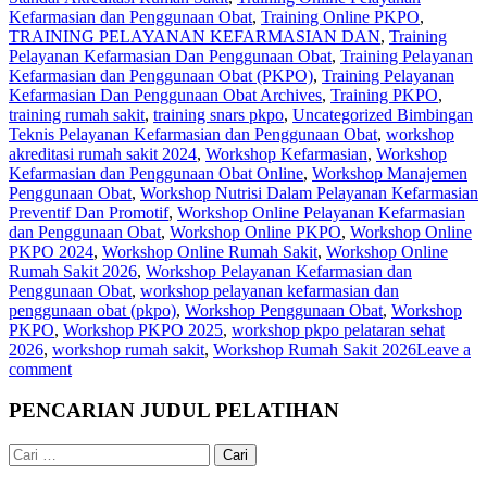
Kefarmasian dan Penggunaan Obat
,
Training Online PKPO
,
TRAINING PELAYANAN KEFARMASIAN DAN
,
Training
Pelayanan Kefarmasian Dan Penggunaan Obat
,
Training Pelayanan
Kefarmasian dan Penggunaan Obat (PKPO)
,
Training Pelayanan
Kefarmasian Dan Penggunaan Obat Archives
,
Training PKPO
,
training rumah sakit
,
training snars pkpo
,
Uncategorized Bimbingan
Teknis Pelayanan Kefarmasian dan Penggunaan Obat
,
workshop
akreditasi rumah sakit 2024
,
Workshop Kefarmasian
,
Workshop
Kefarmasian dan Penggunaan Obat Online
,
Workshop Manajemen
Penggunaan Obat
,
Workshop Nutrisi Dalam Pelayanan Kefarmasian
Preventif Dan Promotif
,
Workshop Online Pelayanan Kefarmasian
dan Penggunaan Obat
,
Workshop Online PKPO
,
Workshop Online
PKPO 2024
,
Workshop Online Rumah Sakit
,
Workshop Online
Rumah Sakit 2026
,
Workshop Pelayanan Kefarmasian dan
Penggunaan Obat
,
workshop pelayanan kefarmasian dan
penggunaan obat (pkpo)
,
Workshop Penggunaan Obat
,
Workshop
PKPO
,
Workshop PKPO 2025
,
workshop pkpo pelataran sehat
2026
,
workshop rumah sakit
,
Workshop Rumah Sakit 2026
Leave a
comment
PENCARIAN JUDUL PELATIHAN
Cari
untuk: