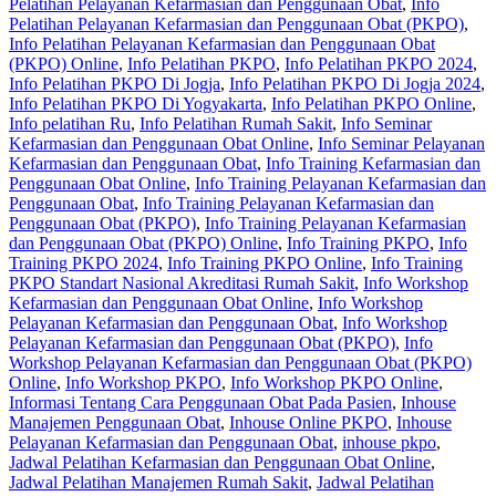
Pelatihan Pelayanan Kefarmasian dan Penggunaan Obat
,
Info
Pelatihan Pelayanan Kefarmasian dan Penggunaan Obat (PKPO)
,
Info Pelatihan Pelayanan Kefarmasian dan Penggunaan Obat
(PKPO) Online
,
Info Pelatihan PKPO
,
Info Pelatihan PKPO 2024
,
Info Pelatihan PKPO Di Jogja
,
Info Pelatihan PKPO Di Jogja 2024
,
Info Pelatihan PKPO Di Yogyakarta
,
Info Pelatihan PKPO Online
,
Info pelatihan Ru
,
Info Pelatihan Rumah Sakit
,
Info Seminar
Kefarmasian dan Penggunaan Obat Online
,
Info Seminar Pelayanan
Kefarmasian dan Penggunaan Obat
,
Info Training Kefarmasian dan
Penggunaan Obat Online
,
Info Training Pelayanan Kefarmasian dan
Penggunaan Obat
,
Info Training Pelayanan Kefarmasian dan
Penggunaan Obat (PKPO)
,
Info Training Pelayanan Kefarmasian
dan Penggunaan Obat (PKPO) Online
,
Info Training PKPO
,
Info
Training PKPO 2024
,
Info Training PKPO Online
,
Info Training
PKPO Standart Nasional Akreditasi Rumah Sakit
,
Info Workshop
Kefarmasian dan Penggunaan Obat Online
,
Info Workshop
Pelayanan Kefarmasian dan Penggunaan Obat
,
Info Workshop
Pelayanan Kefarmasian dan Penggunaan Obat (PKPO)
,
Info
Workshop Pelayanan Kefarmasian dan Penggunaan Obat (PKPO)
Online
,
Info Workshop PKPO
,
Info Workshop PKPO Online
,
Informasi Tentang Cara Penggunaan Obat Pada Pasien
,
Inhouse
Manajemen Penggunaan Obat
,
Inhouse Online PKPO
,
Inhouse
Pelayanan Kefarmasian dan Penggunaan Obat
,
inhouse pkpo
,
Jadwal Pelatihan Kefarmasian dan Penggunaan Obat Online
,
Jadwal Pelatihan Manajemen Rumah Sakit
,
Jadwal Pelatihan