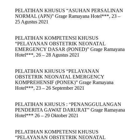
PELATIHAN KHUSUS “ASUHAN PERSALINAN
NORMAL (APN)” Grage Ramayana Hotel***, 23 –
25 Agustus 2021
PELATIHAN KOMPETENSI KHUSUS
“PELAYANAN OBSTETRIK NEONATAL
EMERGENCY DASAR (PONED)” Grage Ramayana
Hotel***, 26 – 28 Agustus 2021
PELATIHAN KHUSUS “PELAYANAN
OBSTETRIK NEONATAL EMERGENCY
KOMPREHENSIF (PONEK)” Grage Ramayana
Hotel***, 23 – 26 September 2021
PELATIHAN KHUSUS : “PENANGGULANGAN
PENDERITA GAWAT DARURAT” Grage Ramayana
Hotel*** 26 – 29 Oktober 2021
PELATIHAN KOMPETENSI KHUSUS
“PELAYANAN OBSTETRIK NEONATAL