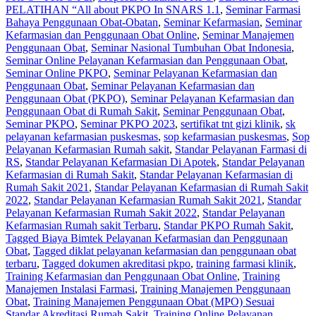
PELATIHAN “All about PKPO In SNARS 1.1
,
Seminar Farmasi
Bahaya Penggunaan Obat-Obatan
,
Seminar Kefarmasian
,
Seminar
Kefarmasian dan Penggunaan Obat Online
,
Seminar Manajemen
Penggunaan Obat
,
Seminar Nasional Tumbuhan Obat Indonesia
,
Seminar Online Pelayanan Kefarmasian dan Penggunaan Obat
,
Seminar Online PKPO
,
Seminar Pelayanan Kefarmasian dan
Penggunaan Obat
,
Seminar Pelayanan Kefarmasian dan
Penggunaan Obat (PKPO)
,
Seminar Pelayanan Kefarmasian dan
Penggunaan Obat di Rumah Sakit
,
Seminar Penggunaan Obat
,
Seminar PKPO
,
Seminar PKPO 2023
,
sertifikat tnt gizi klinik
,
sk
pelayanan kefarmasian puskesmas
,
sop kefarmasian puskesmas
,
Sop
Pelayanan Kefarmasian Rumah sakit
,
Standar Pelayanan Farmasi di
RS
,
Standar Pelayanan Kefarmasian Di Apotek
,
Standar Pelayanan
Kefarmasian di Rumah Sakit
,
Standar Pelayanan Kefarmasian di
Rumah Sakit 2021
,
Standar Pelayanan Kefarmasian di Rumah Sakit
2022
,
Standar Pelayanan Kefarmasian Rumah Sakit 2021
,
Standar
Pelayanan Kefarmasian Rumah Sakit 2022
,
Standar Pelayanan
Kefarmasian Rumah sakit Terbaru
,
Standar PKPO Rumah Sakit
,
Tagged Biaya Bimtek Pelayanan Kefarmasian dan Penggunaan
Obat
,
Tagged diklat pelayanan kefarmasian dan penggunaan obat
terbaru
,
Tagged dokumen akreditasi pkpo
,
training farmasi klinik
,
Training Kefarmasian dan Penggunaan Obat Online
,
Training
Manajemen Instalasi Farmasi
,
Training Manajemen Penggunaan
Obat
,
Training Manajemen Penggunaan Obat (MPO) Sesuai
Standar Akreditasi Rumah Sakit
,
Training Online Pelayanan