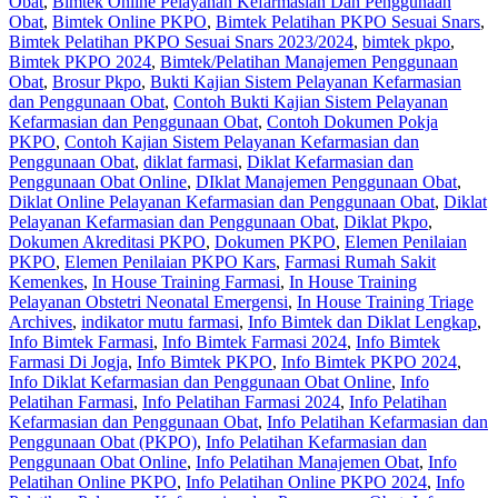
Obat
,
Bimtek Online Pelayanan Kefarmasian Dan Penggunaan
Obat
,
Bimtek Online PKPO
,
Bimtek Pelatihan PKPO Sesuai Snars
,
Bimtek Pelatihan PKPO Sesuai Snars 2023/2024
,
bimtek pkpo
,
Bimtek PKPO 2024
,
Bimtek/Pelatihan Manajemen Penggunaan
Obat
,
Brosur Pkpo
,
Bukti Kajian Sistem Pelayanan Kefarmasian
dan Penggunaan Obat
,
Contoh Bukti Kajian Sistem Pelayanan
Kefarmasian dan Penggunaan Obat
,
Contoh Dokumen Pokja
PKPO
,
Contoh Kajian Sistem Pelayanan Kefarmasian dan
Penggunaan Obat
,
diklat farmasi
,
Diklat Kefarmasian dan
Penggunaan Obat Online
,
DIklat Manajemen Penggunaan Obat
,
Diklat Online Pelayanan Kefarmasian dan Penggunaan Obat
,
Diklat
Pelayanan Kefarmasian dan Penggunaan Obat
,
Diklat Pkpo
,
Dokumen Akreditasi PKPO
,
Dokumen PKPO
,
Elemen Penilaian
PKPO
,
Elemen Penilaian PKPO Kars
,
Farmasi Rumah Sakit
Kemenkes
,
In House Training Farmasi
,
In House Training
Pelayanan Obstetri Neonatal Emergensi
,
In House Training Triage
Archives
,
indikator mutu farmasi
,
Info Bimtek dan Diklat Lengkap
,
Info Bimtek Farmasi
,
Info Bimtek Farmasi 2024
,
Info Bimtek
Farmasi Di Jogja
,
Info Bimtek PKPO
,
Info Bimtek PKPO 2024
,
Info Diklat Kefarmasian dan Penggunaan Obat Online
,
Info
Pelatihan Farmasi
,
Info Pelatihan Farmasi 2024
,
Info Pelatihan
Kefarmasian dan Penggunaan Obat
,
Info Pelatihan Kefarmasian dan
Penggunaan Obat (PKPO)
,
Info Pelatihan Kefarmasian dan
Penggunaan Obat Online
,
Info Pelatihan Manajemen Obat
,
Info
Pelatihan Online PKPO
,
Info Pelatihan Online PKPO 2024
,
Info