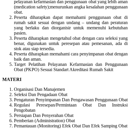
pelayanan kefarmasian dan penggunaan obat yang lebih aman
(medication safety);menurunkan angka kesalahan penggunaan
obat.
Peserta diharapkan dapat memahami penggunaan obat di
rumah sakit sesuai dengan undang – undang dan peraturan
yang berlaku dan diorganisir untuk memenuhi kebutuhan
pasien.
Peserta diharapkan mengetahuI obat dengan cara seleksi yang
benar, digunakan untuk peresepan atau pemesanan, ada di
stok atau siap tersedia.
Peserta diharapkan memahami cara penyimpanan obat dengan
baik dan aman.
Target Pelatihan Pelayanan Kefarmasian dan Penggunaan
Obat (PKPO) Sesuai Standart Akreditasi Rumah Sakit
MATERI
Organisasi Dan Manajemen
Seleksi Dan Pengadaan Obat
Pengaturan Penyimpanan Dan Pengawasan Penggunaan Obat
Regulasi Peresepan/Permintaan Obat Dan Instruksi
Pengobatan
Persiapan Dan Penyerahan Obat
Pemberian (Administration) Obat
Pemantauan (Monitoring) Efek Obat Dan Efek Samping Obat