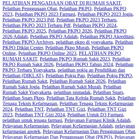
PELATIHAN PENGADAAN OBAT DI RUMAH SAKIT
,
Pelatihan Penggunaan Obat
,
Pelatihan PKPO
,
Pelatihan PKPO
2023
,
Pelatihan PKPO 2023 Farmasi
,
Pelatihan PKPO 2023 Jogja
,
Pelatihan PKPO 2023 Pdf
,
Pelatihan PKPO 2023 Terbaru
,
Pelatihan PKPO 2023 Terbaru Pdf
,
Pelatihan PKPO 2024
,
Pelatihan PKPO 2025
,
Pelatihan PKPO 2026
,
Pelatihan PKPO
2026 Adalah
,
Pelatihan PKPO Adalah
,
Pelatihan PKPO Akreditasi
,
Pelatihan PKPO Archives
,
pelatihan pkpo di yogyakarta
,
Pelatihan
PKPO Diklat Center
,
Pelatihan Pkpo Murah
,
Pelatihan PKPO
Online
,
Pelatihan PKPO Online 2023
,
PELATIHAN PKPO
RUMAH SAKIT
,
Pelatihan PKPO Rumah Sakit 2023
,
Pelatihan
PKPO Rumah Sakit 2026
,
Pelatihan PKPO Tahun 2024
,
Pelatihan
PKPO Terbaru Yogyakarta
,
pelatihan pokja ap Pendidikan dan
Pelatihan (DIKLAT)
,
Pelatihan Pokja Pap
,
Pelatihan Pokja PKPO
,
Pelatihan Rumah Sakit‎
,
Pelatihan Rumah Sakit 2026
,
Pelatihan
Rumah Sakit Jogja
,
Pelatihan Rumah Sakit Murah
,
Pelatihan
Rumah Sakit Yogyakarta
,
pelatihan sismadak
,
Pelatihan Snars
,
Pelatihan Snars Pkpo
,
Pelatihan Tata Kelola Rumah Sakit
,
Pelatihan
Tenaga Teknis Kefarmasian
,
Pelatihan Tenaga Teknis Kefarmasian
2024
,
Pelatihan TNT
,
Pelatihan TNT Gizi
,
Pelatihan TNT Gizi
2023
,
Pelatihan TNT Gizi 2024
,
Pelatihan Untuk D3 Farmasi
,
pelatihan untuk tenaga farmasi
,
Pelayanan Farmasi Klinik Adalah
,
Pelayanan Kefarmasian
,
Pelayanan Kefarmasian Adalah
,
pelayanan
kefarmasian apotek
,
Pelayanan Kefarmasian Dan Penggunaan Obat
,
Pelayanan Kefarmasian Dan Penggunaan Obat (PKPO)
,
Pelayanan