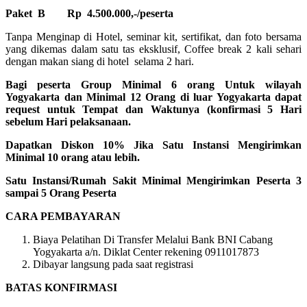
Paket B
Rp 4.500.000,-/peserta
Tanpa Menginap di Hotel, seminar kit, sertifikat, dan foto bersama
yang dikemas dalam satu tas eksklusif, Coffee break 2 kali sehari
dengan makan siang di hotel selama 2 hari.
Bagi peserta Group Minimal 6 orang Untuk wilayah
Yogyakarta dan Minimal 12 Orang di luar Yogyakarta dapat
request untuk Tempat dan Waktunya (konfirmasi 5 Hari
sebelum Hari pelaksanaan.
Dapatkan Diskon 10% Jika Satu Instansi Mengirimkan
Minimal 10 orang atau lebih.
Satu Instansi/Rumah Sakit Minimal Mengirimkan Peserta 3
sampai 5 Orang Peserta
CARA PEMBAYARAN
Biaya Pelatihan Di Transfer Melalui Bank BNI Cabang
Yogyakarta a/n. Diklat Center rekening 0911017873
Dibayar langsung pada saat registrasi
BATAS KONFIRMASI