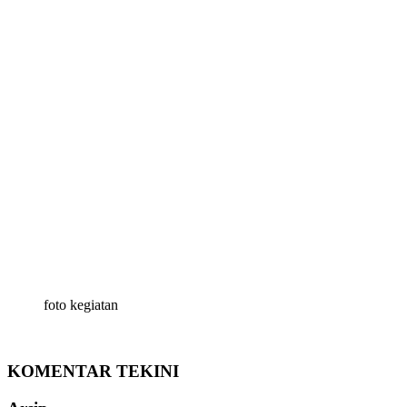
foto kegiatan
KOMENTAR TEKINI