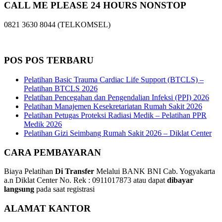
CALL ME PLEASE 24 HOURS NONSTOP
0821 3630 8044 (TELKOMSEL)
POS POS TERBARU
Pelatihan Basic Trauma Cardiac Life Support (BTCLS) –
Pelatihan BTCLS 2026
Pelatihan Pencegahan dan Pengendalian Infeksi (PPI) 2026
Pelatihan Manajemen Kesekretariatan Rumah Sakit 2026
Pelatihan Petugas Proteksi Radiasi Medik – Pelatihan PPR
Medik 2026
Pelatihan Gizi Seimbang Rumah Sakit 2026 – Diklat Center
CARA PEMBAYARAN
Biaya Pelatihan
Di Transfer
Melalui BANK BNI Cab. Yogyakarta
a.n Diklat Center No. Rek : 0911017873 atau dapat
dibayar
langsung
pada saat registrasi
ALAMAT KANTOR