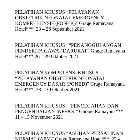
PELATIHAN KHUSUS “PELAYANAN
OBSTETRIK NEONATAL EMERGENCY
KOMPREHENSIF (PONEK)” Grage Ramayana
Hotel***, 23 – 26 September 2021
PELATIHAN KHUSUS : “PENANGGULANGAN
PENDERITA GAWAT DARURAT” Grage Ramayana
Hotel*** 26 – 29 Oktober 2021
PELATIHAN KOMPETENSI KHUSUS
“PELAYANAN OBSTETRIK NEONATAL
EMERGENCY DASAR (PONED)” Grage Ramayana
Hotel***, 28 – 30 Oktober 2021
PELATIHAN KHUSUS : “PENCEGAHAN DAN
PENGENDALIAN INFEKSI” Garage Ramayana***
11 – 13 November 2021
PELATIHAN KHUSUS “ASUHAN PERSALINAN
NORMAL (APN)” Grage Ramayana Hotel***, 22 –