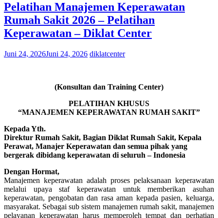
Pelatihan Manajemen Keperawatan
Rumah Sakit 2026 – Pelatihan
Keperawatan – Diklat Center
Juni 24, 2026
Juni 24, 2026
diklatcenter
(Konsultan dan Training Center)
PELATIHAN KHUSUS
“MANAJEMEN KEPERAWATAN RUMAH SAKIT”
Kepada Yth.
Direktur Rumah Sakit, Bagian Diklat Rumah Sakit, Kepala
Perawat, Manajer Keperawatan dan semua pihak yang
bergerak dibidang keperawatan di seluruh – Indonesia
Dengan Hormat,
Manajemen keperawatan adalah proses pelaksanaan keperawatan
melalui upaya staf keperawatan untuk memberikan asuhan
keperawatan, pengobatan dan rasa aman kepada pasien, keluarga,
masyarakat. Sebagai sub sistem manajemen rumah sakit, manajemen
pelayanan keperawatan harus memperoleh tempat dan perhatian