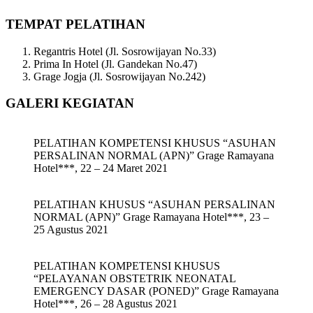
TEMPAT PELATIHAN
Regantris Hotel (Jl. Sosrowijayan No.33)
Prima In Hotel (Jl. Gandekan No.47)
Grage Jogja (Jl. Sosrowijayan No.242)
GALERI KEGIATAN
PELATIHAN KOMPETENSI KHUSUS “ASUHAN
PERSALINAN NORMAL (APN)” Grage Ramayana
Hotel***, 22 – 24 Maret 2021
PELATIHAN KHUSUS “ASUHAN PERSALINAN
NORMAL (APN)” Grage Ramayana Hotel***, 23 –
25 Agustus 2021
PELATIHAN KOMPETENSI KHUSUS
“PELAYANAN OBSTETRIK NEONATAL
EMERGENCY DASAR (PONED)” Grage Ramayana
Hotel***, 26 – 28 Agustus 2021