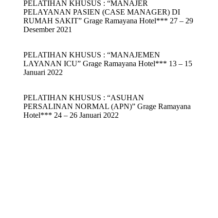
PELATIHAN KHUSUS : “MANAJER
PELAYANAN PASIEN (CASE MANAGER) DI
RUMAH SAKIT” Grage Ramayana Hotel*** 27 – 29
Desember 2021
PELATIHAN KHUSUS : “MANAJEMEN
LAYANAN ICU” Grage Ramayana Hotel*** 13 – 15
Januari 2022
PELATIHAN KHUSUS : “ASUHAN
PERSALINAN NORMAL (APN)” Grage Ramayana
Hotel*** 24 – 26 Januari 2022