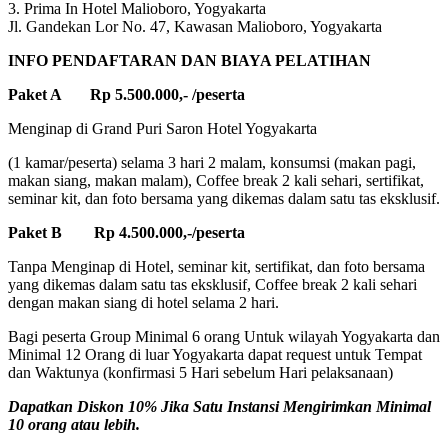
3. Prima In Hotel Malioboro, Yogyakarta
Jl. Gandekan Lor No. 47, Kawasan Malioboro, Yogyakarta
INFO PENDAFTARAN DAN BIAYA PELATIHAN
Paket A Rp 5.500.000,- /peserta
Menginap di Grand Puri Saron Hotel Yogyakarta
(1 kamar/peserta) selama 3 hari 2 malam, konsumsi (makan pagi,
makan siang, makan malam), Coffee break 2 kali sehari, sertifikat,
seminar kit, dan foto bersama yang dikemas dalam satu tas eksklusif.
Paket B Rp 4.500.000,-/peserta
Tanpa Menginap di Hotel, seminar kit, sertifikat, dan foto bersama
yang dikemas dalam satu tas eksklusif, Coffee break 2 kali sehari
dengan makan siang di hotel selama 2 hari.
Bagi peserta Group Minimal 6 orang Untuk wilayah Yogyakarta dan
Minimal 12 Orang di luar Yogyakarta dapat request untuk Tempat
dan Waktunya (konfirmasi 5 Hari sebelum Hari pelaksanaan)
Dapatkan Diskon 10% Jika Satu Instansi Mengirimkan Minimal
10 orang atau lebih.