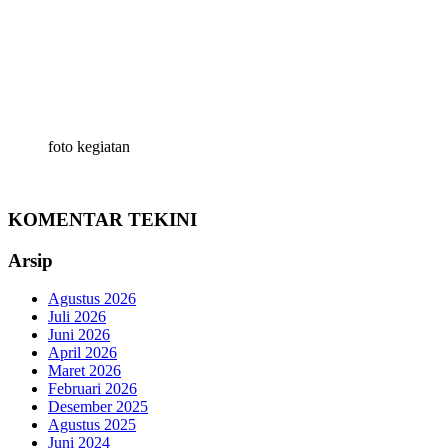
foto kegiatan
KOMENTAR TEKINI
Arsip
Agustus 2026
Juli 2026
Juni 2026
April 2026
Maret 2026
Februari 2026
Desember 2025
Agustus 2025
Juni 2024