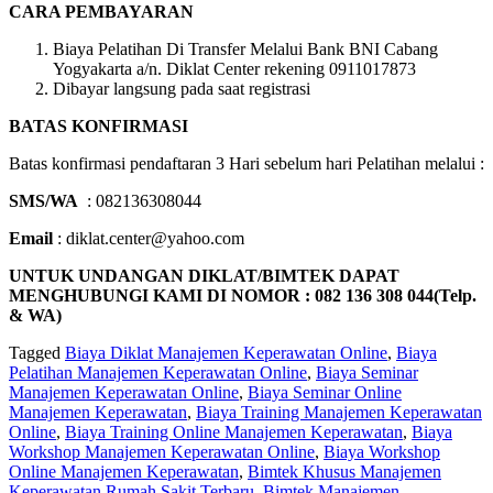
CARA PEMBAYARAN
Biaya Pelatihan Di Transfer Melalui Bank BNI Cabang
Yogyakarta a/n. Diklat Center rekening 0911017873
Dibayar langsung pada saat registrasi
BATAS KONFIRMASI
Batas konfirmasi pendaftaran 3 Hari sebelum hari Pelatihan melalui :
SMS/WA
: 082136308044
Email
: diklat.center@yahoo.com
UNTUK UNDANGAN DIKLAT/BIMTEK DAPAT
MENGHUBUNGI KAMI DI NOMOR : 082 136 308 044(Telp.
& WA)
Tagged
Biaya Diklat Manajemen Keperawatan Online
,
Biaya
Pelatihan Manajemen Keperawatan Online
,
Biaya Seminar
Manajemen Keperawatan Online
,
Biaya Seminar Online
Manajemen Keperawatan
,
Biaya Training Manajemen Keperawatan
Online
,
Biaya Training Online Manajemen Keperawatan
,
Biaya
Workshop Manajemen Keperawatan Online
,
Biaya Workshop
Online Manajemen Keperawatan
,
Bimtek Khusus Manajemen
Keperawatan Rumah Sakit Terbaru
,
Bimtek Manajemen