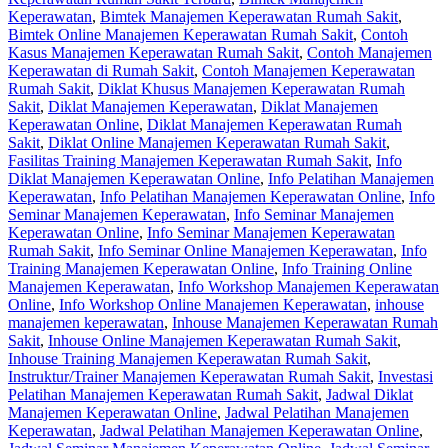
Keperawatan
,
Bimtek Manajemen Keperawatan Rumah Sakit
,
Bimtek Online Manajemen Keperawatan Rumah Sakit
,
Contoh
Kasus Manajemen Keperawatan Rumah Sakit
,
Contoh Manajemen
Keperawatan di Rumah Sakit
,
Contoh Manajemen Keperawatan
Rumah Sakit
,
Diklat Khusus Manajemen Keperawatan Rumah
Sakit
,
Diklat Manajemen Keperawatan
,
Diklat Manajemen
Keperawatan Online
,
Diklat Manajemen Keperawatan Rumah
Sakit
,
Diklat Online Manajemen Keperawatan Rumah Sakit
,
Fasilitas Training Manajemen Keperawatan Rumah Sakit
,
Info
Diklat Manajemen Keperawatan Online
,
Info Pelatihan Manajemen
Keperawatan
,
Info Pelatihan Manajemen Keperawatan Online
,
Info
Seminar Manajemen Keperawatan
,
Info Seminar Manajemen
Keperawatan Online
,
Info Seminar Manajemen Keperawatan
Rumah Sakit
,
Info Seminar Online Manajemen Keperawatan
,
Info
Training Manajemen Keperawatan Online
,
Info Training Online
Manajemen Keperawatan
,
Info Workshop Manajemen Keperawatan
Online
,
Info Workshop Online Manajemen Keperawatan
,
inhouse
manajemen keperawatan
,
Inhouse Manajemen Keperawatan Rumah
Sakit
,
Inhouse Online Manajemen Keperawatan Rumah Sakit
,
Inhouse Training Manajemen Keperawatan Rumah Sakit
,
Instruktur/Trainer Manajemen Keperawatan Rumah Sakit
,
Investasi
Pelatihan Manajemen Keperawatan Rumah Sakit
,
Jadwal Diklat
Manajemen Keperawatan Online
,
Jadwal Pelatihan Manajemen
Keperawatan
,
Jadwal Pelatihan Manajemen Keperawatan Online
,