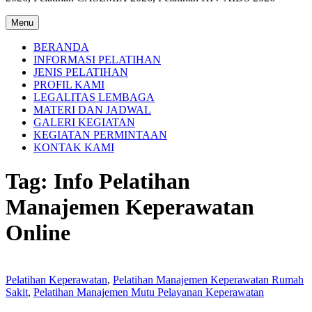
Menu
BERANDA
INFORMASI PELATIHAN
JENIS PELATIHAN
PROFIL KAMI
LEGALITAS LEMBAGA
MATERI DAN JADWAL
GALERI KEGIATAN
KEGIATAN PERMINTAAN
KONTAK KAMI
Tag:
Info Pelatihan
Manajemen Keperawatan
Online
Pelatihan Keperawatan
,
Pelatihan Manajemen Keperawatan Rumah
Sakit
,
Pelatihan Manajemen Mutu Pelayanan Keperawatan