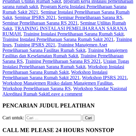
Pelatihan Utilitas Rumah Sakit
,
program kerja instalasi pemeliharaan
sarana rumah sakit
,
Program Kerja Instalasi Pemeliharaan Sarana
Rumah Sakit 2021
,
Seminar Instalasi Pemeliharaan Sarana Rumah
Sakit
,
Seminar IPSRS 2021
,
Seminar Pemeliharaan Sarana RS
,
Seminar Pemeliharaan Sarana RS 2021
,
Seminar Utilitas Rumah
Sakit
,
TRAINING INSTALASI PEMELIHARAAN SARANA
RUMAH
,
Training Instalasi Pemeliharaan Sarana Rumah Sakit
,
Training Instalasi Pemeliharaan Sarana Rumah Sakit 2021
,
Training
Ipsrs
,
Training IPSRS 2021
,
Training Manajemen Aset
Pemeliharaan Sarana Fasilitas Rumah Sakit
,
Training Manajemen
Fasilitas dan Keselamatan Rumah Sakit
,
Training Pemeliharaan
Sarana RS
,
Training Pemeliharaan Sarana RS 2021
,
Uraian Tugas
Instalasi Pemeliharaan Sarana Rumah Sakit
,
Workshop Instalasi
Pemeliharaan Sarana Rumah Sakit
,
Workshop Instalasi
Pemeliharaan Sarana Rumah Sakit 2021
,
Workshop IPSRS 2021
,
Workshop Manajemen Risiko dalam Manajemen Fasilitas
,
Workshop Pemeliharaan Sarana RS
,
Workshop Standar Nasional
Akreditasi Rumah Sakit
Leave a comment
PENCARIAN JUDUL PELATIHAN
Cari untuk:
CALL ME PLEASE 24 HOURS NONSTOP