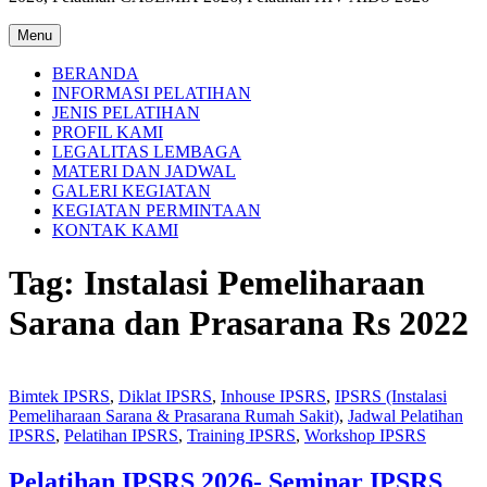
Menu
BERANDA
INFORMASI PELATIHAN
JENIS PELATIHAN
PROFIL KAMI
LEGALITAS LEMBAGA
MATERI DAN JADWAL
GALERI KEGIATAN
KEGIATAN PERMINTAAN
KONTAK KAMI
Tag:
Instalasi Pemeliharaan
Sarana dan Prasarana Rs 2022
Bimtek IPSRS
,
Diklat IPSRS
,
Inhouse IPSRS
,
IPSRS (Instalasi
Pemeliharaan Sarana & Prasarana Rumah Sakit)
,
Jadwal Pelatihan
IPSRS
,
Pelatihan IPSRS
,
Training IPSRS
,
Workshop IPSRS
Pelatihan IPSRS 2026- Seminar IPSRS