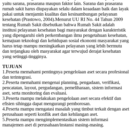
yaitu sarana, prasarana maupun faktor lain. Sarana dan prasarana
rumah sakit harus diupayakan selalu dalam keaadaan baik dan layak
pakai untuk menjamin kualitas dan kesinambungan pelayanan
kesehatan (Prastowo, 2004).Menurut UU RI No. 44 Tahun 2009
tentang Rumah Sakit disebutkan bahwa Rumah Sakit adalah
institusi pelayanan kesehatan bagi masyarakat dengan karakteristik
yang dipengaruhi oleh perkembangan ilmu pengetahuan kesehatan,
kemajuan teknologi dan kehidupan sosial ekonomi masyarakat yang
harus tetap mampu meningkatkan pelayanan yang lebih bermutu
dan terjangkau oleh masyarakat agar terwujud derajat kesehatan
yang setinggi-tingginya.
TUJUAN
1.Peserta memahami pentingnya pengelolaan aset secara profesional
dan terintegrasi.
2.Peserta memahami mengenai planning, pengadaan, verifikasi,
pencatatan, layout, pergudangan, pemeliharaan, sistem informasi
aset, serta monitoring dan evaluasi.
3.Peserta mampu melakukan pengelolaan aset secara efektif dan
efisien sihingga dapat mengurangi pemborosan.
4.Peserta mampu mengatasi masalah yang timbut terkait dengan aset
perusahaan seperti konflik aset dan kehilangan aset.
5.Peserta mampu mengimplementasikan sistem informasi
manajemen aset di perusahaan/instansi masing-masing.