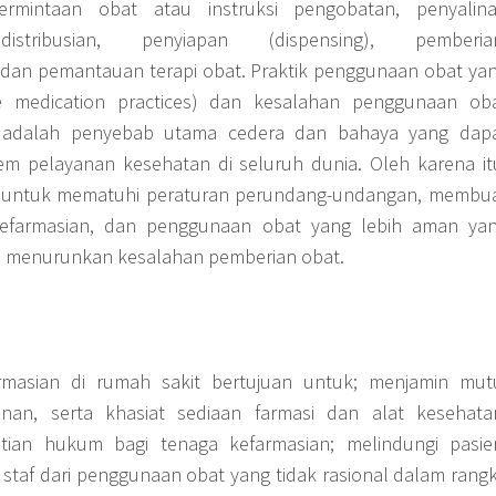
rmintaan obat atau instruksi pengobatan, penyalin
ndistribusian, penyiapan (dispensing), pemberia
dan pemantauan terapi obat. Praktik penggunaan obat ya
e medication practices) dan kesalahan penggunaan ob
s) adalah penyebab utama cedera dan bahaya yang dap
tem pelayanan kesehatan di seluruh dunia. Oleh karena it
a untuk mematuhi peraturan perundang-undangan, membu
kefarmasian, dan penggunaan obat yang lebih aman ya
a menurunkan kesalahan pemberian obat.
rmasian di rumah sakit bertujuan untuk; menjamin mut
nan, serta khasiat sediaan farmasi dan alat kesehata
tian hukum bagi tenaga kefarmasian; melindungi pasie
 staf dari penggunaan obat yang tidak rasional dalam rang