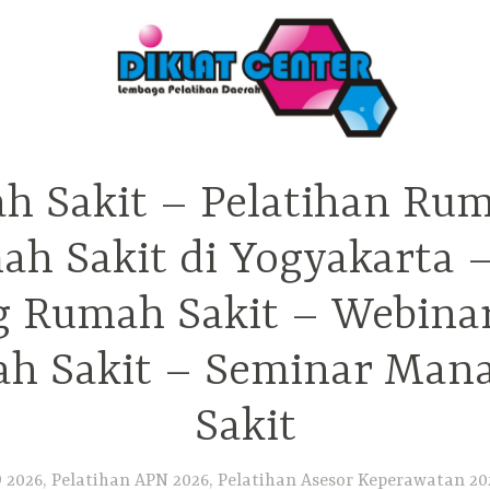
h Sakit – Pelatihan Rum
ah Sakit di Yogyakarta 
ng Rumah Sakit – Webina
h Sakit – Seminar Ma
Sakit
2026, Pelatihan APN 2026, Pelatihan Asesor Keperawatan 202