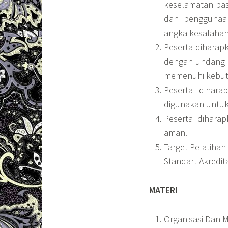
keselamatan pas
dan penggunaan
angka kesalaha
Peserta diharap
dengan undang –
memenuhi kebut
Peserta dihara
digunakan untuk 
Peserta dihara
aman.
Target Pelatiha
Standart Akredit
MATERI
Organisasi Dan 