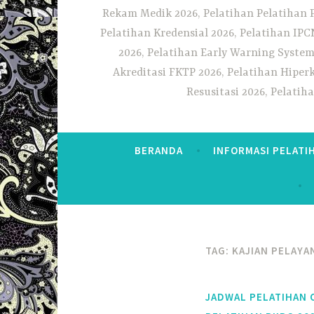
Rekam Medik 2026, Pelatihan Pelatihan 
Pelatihan Kredensial 2026, Pelatihan IP
2026, Pelatihan Early Warning System
Akreditasi FKTP 2026, Pelatihan Hiper
Resusitasi 2026, Pelati
BERANDA
INFORMASI PELATI
TAG:
KAJIAN PELAYA
JADWAL PELATIHAN 