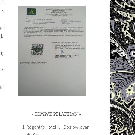
an
an
ai
uk
r,
an
ai
TEMPAT PELATIHAN
Regantris Hotel (Jl. Sosrowijayan
No.33)