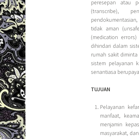
peresepan atau pe
(transcribe), pe
pendokumentasian, 
tidak aman (unsaf
(medication error
dihindari dalam sis
rumah sakit dimint
sistem pelayanan 
senantiasa berupay
TUJUAN
Pelayanan kefa
manfaat, keama
menjamin kepas
masyarakat, dan