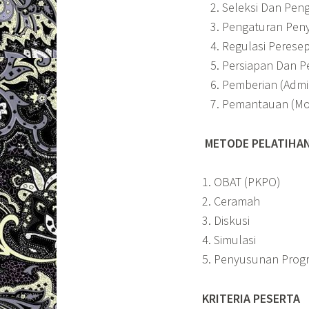
Seleksi Dan Pen
Pengaturan Pen
Regulasi Perese
Persiapan Dan P
Pemberian (Admin
Pemantauan (Mon
METODE PELATIHA
1. OBAT (PKPO)
2. Ceramah
3. Diskusi
4. Simulasi
5. Penyusunan Prog
KRITERIA PESERTA