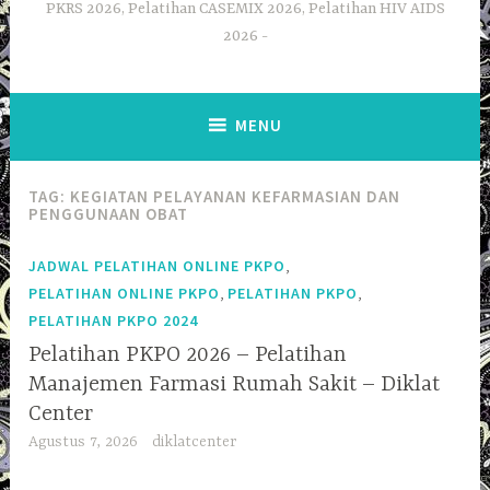
PKRS 2026, Pelatihan CASEMIX 2026, Pelatihan HIV AIDS
2026
MENU
TAG:
KEGIATAN PELAYANAN KEFARMASIAN DAN
PENGGUNAAN OBAT
,
JADWAL PELATIHAN ONLINE PKPO
,
,
PELATIHAN ONLINE PKPO
PELATIHAN PKPO
PELATIHAN PKPO 2024
Pelatihan PKPO 2026 – Pelatihan
Manajemen Farmasi Rumah Sakit – Diklat
Center
Agustus 7, 2026
diklatcenter