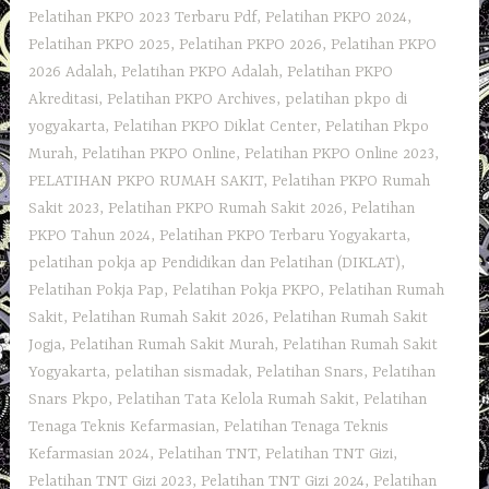
Pelatihan PKPO 2023 Terbaru Pdf
,
Pelatihan PKPO 2024
,
Pelatihan PKPO 2025
,
Pelatihan PKPO 2026
,
Pelatihan PKPO
2026 Adalah
,
Pelatihan PKPO Adalah
,
Pelatihan PKPO
Akreditasi
,
Pelatihan PKPO Archives
,
pelatihan pkpo di
yogyakarta
,
Pelatihan PKPO Diklat Center
,
Pelatihan Pkpo
Murah
,
Pelatihan PKPO Online
,
Pelatihan PKPO Online 2023
,
PELATIHAN PKPO RUMAH SAKIT
,
Pelatihan PKPO Rumah
Sakit 2023
,
Pelatihan PKPO Rumah Sakit 2026
,
Pelatihan
PKPO Tahun 2024
,
Pelatihan PKPO Terbaru Yogyakarta
,
pelatihan pokja ap Pendidikan dan Pelatihan (DIKLAT)
,
Pelatihan Pokja Pap
,
Pelatihan Pokja PKPO
,
Pelatihan Rumah
Sakit‎
,
Pelatihan Rumah Sakit 2026
,
Pelatihan Rumah Sakit
Jogja
,
Pelatihan Rumah Sakit Murah
,
Pelatihan Rumah Sakit
Yogyakarta
,
pelatihan sismadak
,
Pelatihan Snars
,
Pelatihan
Snars Pkpo
,
Pelatihan Tata Kelola Rumah Sakit
,
Pelatihan
Tenaga Teknis Kefarmasian
,
Pelatihan Tenaga Teknis
Kefarmasian 2024
,
Pelatihan TNT
,
Pelatihan TNT Gizi
,
Pelatihan TNT Gizi 2023
,
Pelatihan TNT Gizi 2024
,
Pelatihan