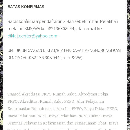
BATAS KONFIRMASI
Batas konfirmasi pendaftaran 3 Hari sebelum hari Pelatihan
melalui : SMS/WA ke 082136308044, atau email ke :
diklat.center@yahoo.com
UNTUK UNDANGAN DIKLAT/BIMTEK DAPAT MENGHUBUNGI KAMI
DI NOMOR : 082 136 308 044 (Telp. & WA)
Tagged
Akreditasi PKPO Rumah Sakit
,
Akreditasi Pokja
PKPO
,
Akreditasi Rumah Sakit PKPO
,
Alur Pelayanan
Kefarmasian Rumah sakit
,
Apa Itu PKPO
,
Biaya Diklat PKPO
,
Biaya Pelatihan PKPO
,
Biaya Pelatihan PKPO Online
,
Biaya
Seminar Pelayanan Kefarmasian dan Penggunaan Obat
,
Biaya