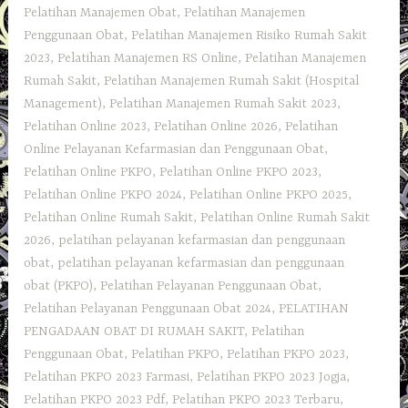
Pelatihan Manajemen Obat
,
Pelatihan Manajemen
Penggunaan Obat
,
Pelatihan Manajemen Risiko Rumah Sakit
2023
,
Pelatihan Manajemen RS Online
,
Pelatihan Manajemen
Rumah Sakit
,
Pelatihan Manajemen Rumah Sakit (Hospital
Management)
,
Pelatihan Manajemen Rumah Sakit 2023
,
Pelatihan Online 2023
,
Pelatihan Online 2026
,
Pelatihan
Online Pelayanan Kefarmasian dan Penggunaan Obat
,
Pelatihan Online PKPO
,
Pelatihan Online PKPO 2023
,
Pelatihan Online PKPO 2024
,
Pelatihan Online PKPO 2025
,
Pelatihan Online Rumah Sakit
,
Pelatihan Online Rumah Sakit
2026
,
pelatihan pelayanan kefarmasian dan penggunaan
obat
,
pelatihan pelayanan kefarmasian dan penggunaan
obat (PKPO)
,
Pelatihan Pelayanan Penggunaan Obat
,
Pelatihan Pelayanan Penggunaan Obat 2024
,
PELATIHAN
PENGADAAN OBAT DI RUMAH SAKIT
,
Pelatihan
Penggunaan Obat
,
Pelatihan PKPO
,
Pelatihan PKPO 2023
,
Pelatihan PKPO 2023 Farmasi
,
Pelatihan PKPO 2023 Jogja
,
Pelatihan PKPO 2023 Pdf
,
Pelatihan PKPO 2023 Terbaru
,