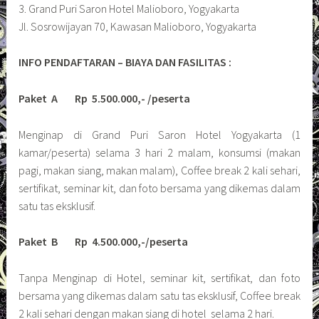
3. Grand Puri Saron Hotel Malioboro, Yogyakarta
Jl. Sosrowijayan 70, Kawasan Malioboro, Yogyakarta
INFO PENDAFTARAN – BIAYA DAN FASILITAS :
Paket A
Rp 5.500.000,- /peserta
Menginap di Grand Puri Saron Hotel Yogyakarta (1
kamar/peserta) selama 3 hari 2 malam, konsumsi (makan
pagi, makan siang, makan malam), Coffee break 2 kali sehari,
sertifikat, seminar kit, dan foto bersama yang dikemas dalam
satu tas eksklusif.
Paket B
Rp 4.500.000,-/peserta
Tanpa Menginap di Hotel, seminar kit, sertifikat, dan foto
bersama yang dikemas dalam satu tas eksklusif, Coffee break
2 kali sehari dengan makan siang di hotel selama 2 hari.