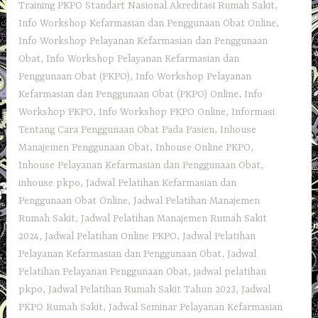
Training PKPO Standart Nasional Akreditasi Rumah Sakit
,
Info Workshop Kefarmasian dan Penggunaan Obat Online
,
Info Workshop Pelayanan Kefarmasian dan Penggunaan
Obat
,
Info Workshop Pelayanan Kefarmasian dan
Penggunaan Obat (PKPO)
,
Info Workshop Pelayanan
Kefarmasian dan Penggunaan Obat (PKPO) Online
,
Info
Workshop PKPO
,
Info Workshop PKPO Online
,
Informasi
Tentang Cara Penggunaan Obat Pada Pasien
,
Inhouse
Manajemen Penggunaan Obat
,
Inhouse Online PKPO
,
Inhouse Pelayanan Kefarmasian dan Penggunaan Obat
,
inhouse pkpo
,
Jadwal Pelatihan Kefarmasian dan
Penggunaan Obat Online
,
Jadwal Pelatihan Manajemen
Rumah Sakit
,
Jadwal Pelatihan Manajemen Rumah Sakit
2024
,
Jadwal Pelatihan Online PKPO
,
Jadwal Pelatihan
Pelayanan Kefarmasian dan Penggunaan Obat
,
Jadwal
Pelatihan Pelayanan Penggunaan Obat
,
jadwal pelatihan
pkpo
,
Jadwal Pelatihan Rumah Sakit Tahun 2023
,
Jadwal
PKPO Rumah Sakit
,
Jadwal Seminar Pelayanan Kefarmasian