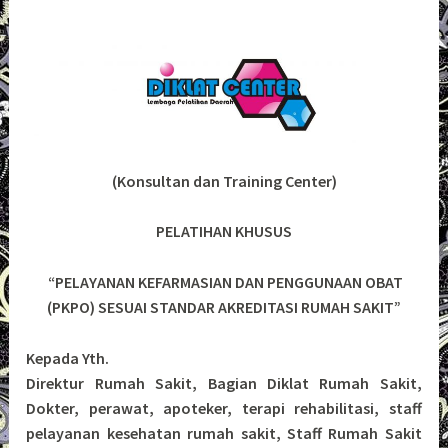
(Konsultan dan Training Center)
PELATIHAN KHUSUS
“PELAYANAN KEFARMASIAN DAN PENGGUNAAN OBAT
(PKPO) SESUAI STANDAR AKREDITASI RUMAH SAKIT”
Kepada Yth.
Direktur Rumah Sakit, Bagian Diklat Rumah Sakit,
Dokter, perawat, apoteker, terapi rehabilitasi, staff
pelayanan kesehatan rumah sakit, Staff Rumah Sakit