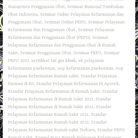
Manajemen Penggunaan Obat
,
Seminar Nasional Tumbuhan
Obat Indonesia
,
Seminar Online Pelayanan Kefarmasian dan
Penggunaan Obat
,
Seminar Online PKPO
,
Seminar Pelayanan
Kefarmasian dan Penggunaan Obat
,
Seminar Pelayanan
Kefarmasian dan Penggunaan Obat (PKPO)
,
Seminar
Pelayanan Kefarmasian dan Penggunaan Obat di Rumah
Sakit
,
Seminar Penggunaan Obat
,
Seminar PKPO
,
Seminar
PKPO 2023
,
sertifikat tnt gizi klinik
,
sk pelayanan
kefarmasian puskesmas
,
sop kefarmasian puskesmas
,
Sop
Pelayanan Kefarmasian Rumah sakit
,
Standar Pelayanan
Farmasi di RS
,
Standar Pelayanan Kefarmasian Di Apotek
,
Standar Pelayanan Kefarmasian di Rumah Sakit
,
Standar
Pelayanan Kefarmasian di Rumah Sakit 2021
,
Standar
Pelayanan Kefarmasian di Rumah Sakit 2022
,
Standar
Pelayanan Kefarmasian Rumah Sakit 2021
,
Standar
Pelayanan Kefarmasian Rumah Sakit 2022
,
Standar
Pelayanan Kefarmasian Rumah sakit Terbaru
,
Standar PKPO
Rumah Sakit
,
Tagged Biaya Bimtek Pelayanan Kefarmasian