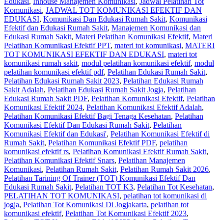
Edukasi
,
Inhouse Manajemen Komunikasi
,
Jadwal Pelatihan Tot
Komunikasi
,
JADWAL TOT KOMUNIKASI EFEKTIF DAN
EDUKASI
,
Komunikasi Dan Edukasi Rumah Sakit
,
Komunikasi
Efektif dan Edukasi Rumah Sakit
,
Manajemen Komunikasi dan
Edukasi Rumah Sakit
,
Materi Pelatihan Komunikasi Efektif
,
Materi
Pelatihan Komunikasi Efektif PPT
,
materi tot komunikasi
,
MATERI
TOT KOMUNIKASI EFEKTIF DAN EDUKASI
,
materi tot
komunikasi rumah sakit
,
modul pelatihan komunikasi efektif
,
modul
pelatihan komunikasi efektif pdf
,
Pelatihan Edukasi Rumah Sakit
,
Pelatihan Edukasi Rumah Sakit 2023
,
Pelatihan Edukasi Rumah
Sakit Adalah
,
Pelatihan Edukasi Rumah Sakit Jogja
,
Pelatihan
Edukasi Rumah Sakit PDF
,
Pelatihan Komunikasi Efektif
,
Pelatihan
Komunikasi Efektif 2024
,
Pelatihan Komunikasi Efektif Adalah
,
Pelatihan Komunikasi Efektif Bagi Tenaga Kesehatan
,
Pelatihan
Komunikasi Efektif Dan Edukasi Rumah Sakit
,
Pelatihan
Komunikasi Efektif dan Edukasi'
,
Pelatihan Komunikasi Efektif di
Rumah Sakit
,
Pelatihan Komunikasi Efektif PDF
,
pelatihan
komunikasi efektif rs
,
Pelatihan Komunikasi Efektif Rumah Sakit
,
Pelatihan Komunikasi Efektif Snars
,
Pelatihan Manajemen
Komunikasi
,
Pelatihan Rumah Sakit‎
,
Pelatihan Rumah Sakit 2026
,
Pelatihan Tarining Of Trainer (TOT) Komunikasi Efektif Dan
Edukasi Rumah Sakit
,
Pelatihan TOT K3
,
Pelatihan Tot Kesehatan
,
PELATIHAN TOT KOMUNIKASI
,
pelatihan tot komunikasi di
jogja
,
Pelatihan Tot Komunikasi Di Jogjakarta
,
pelatihan tot
komunikasi efektif
,
Pelatihan Tot Komunikasi Efektif 2023
,