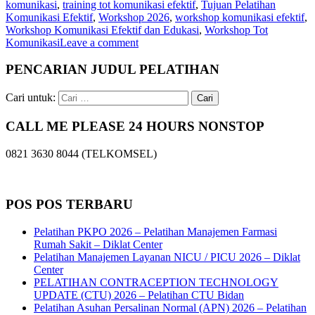
komunikasi
,
training tot komunikasi efektif
,
Tujuan Pelatihan
Komunikasi Efektif
,
Workshop 2026
,
workshop komunikasi efektif
,
Workshop Komunikasi Efektif dan Edukasi
,
Workshop Tot
Komunikasi
Leave a comment
PENCARIAN JUDUL PELATIHAN
Cari untuk:
CALL ME PLEASE 24 HOURS NONSTOP
0821 3630 8044 (TELKOMSEL)
POS POS TERBARU
Pelatihan PKPO 2026 – Pelatihan Manajemen Farmasi
Rumah Sakit – Diklat Center
Pelatihan Manajemen Layanan NICU / PICU 2026 – Diklat
Center
PELATIHAN CONTRACEPTION TECHNOLOGY
UPDATE (CTU) 2026 – Pelatihan CTU Bidan
Pelatihan Asuhan Persalinan Normal (APN) 2026 – Pelatihan