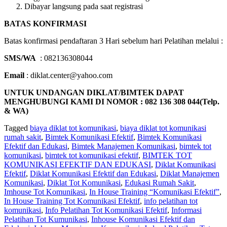
Dibayar langsung pada saat registrasi
BATAS KONFIRMASI
Batas konfirmasi pendaftaran 3 Hari sebelum hari Pelatihan melalui :
SMS/WA
: 082136308044
Email
: diklat.center@yahoo.com
UNTUK UNDANGAN DIKLAT/BIMTEK DAPAT
MENGHUBUNGI KAMI DI NOMOR : 082 136 308 044(Telp.
& WA)
Tagged
biaya diklat tot komunikasi
,
biaya diklat tot komunikasi
rumah sakit
,
Bimtek Komunikasi Efektif
,
Bimtek Komunikasi
Efektif dan Edukasi
,
Bimtek Manajemen Komunikasi
,
bimtek tot
komunikasi
,
bimtek tot komunikasi efektif
,
BIMTEK TOT
KOMUNIKASI EFEKTIF DAN EDUKASI
,
Diklat Komunikasi
Efektif
,
Diklat Komunikasi Efektif dan Edukasi
,
Diklat Manajemen
Komunikasi
,
Diklat Tot Komunikasi
,
Edukasi Rumah Sakit
,
Imhouse Tot Komunikasi
,
In House Training “Komunikasi Efektif”
,
In House Training Tot Komunikasi Efektif
,
info pelatihan tot
komunikasi
,
Info Pelatihan Tot Komunikasi Efektif
,
Informasi
Pelatihan Tot Kumunikasi
,
Inhouse Komunikasi Efektif dan