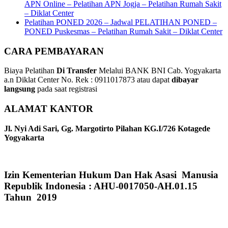
APN Online – Pelatihan APN Jogja – Pelatihan Rumah Sakit
– Diklat Center
Pelatihan PONED 2026 – Jadwal PELATIHAN PONED –
PONED Puskesmas – Pelatihan Rumah Sakit – Diklat Center
CARA PEMBAYARAN
Biaya Pelatihan
Di Transfer
Melalui BANK BNI Cab. Yogyakarta
a.n Diklat Center No. Rek : 0911017873 atau dapat
dibayar
langsung
pada saat registrasi
ALAMAT KANTOR
Jl. Nyi Adi Sari, Gg. Margotirto Pilahan KG.I/726 Kotagede
Yogyakarta
Izin Kementerian Hukum Dan Hak Asasi Manusia
Republik Indonesia : AHU-0017050-AH.01.15
Tahun 2019