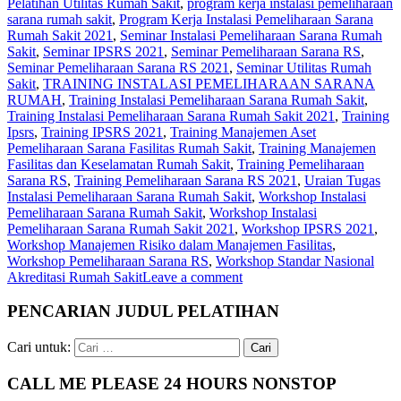
Pelatihan Utilitas Rumah Sakit
,
program kerja instalasi pemeliharaan
sarana rumah sakit
,
Program Kerja Instalasi Pemeliharaan Sarana
Rumah Sakit 2021
,
Seminar Instalasi Pemeliharaan Sarana Rumah
Sakit
,
Seminar IPSRS 2021
,
Seminar Pemeliharaan Sarana RS
,
Seminar Pemeliharaan Sarana RS 2021
,
Seminar Utilitas Rumah
Sakit
,
TRAINING INSTALASI PEMELIHARAAN SARANA
RUMAH
,
Training Instalasi Pemeliharaan Sarana Rumah Sakit
,
Training Instalasi Pemeliharaan Sarana Rumah Sakit 2021
,
Training
Ipsrs
,
Training IPSRS 2021
,
Training Manajemen Aset
Pemeliharaan Sarana Fasilitas Rumah Sakit
,
Training Manajemen
Fasilitas dan Keselamatan Rumah Sakit
,
Training Pemeliharaan
Sarana RS
,
Training Pemeliharaan Sarana RS 2021
,
Uraian Tugas
Instalasi Pemeliharaan Sarana Rumah Sakit
,
Workshop Instalasi
Pemeliharaan Sarana Rumah Sakit
,
Workshop Instalasi
Pemeliharaan Sarana Rumah Sakit 2021
,
Workshop IPSRS 2021
,
Workshop Manajemen Risiko dalam Manajemen Fasilitas
,
Workshop Pemeliharaan Sarana RS
,
Workshop Standar Nasional
Akreditasi Rumah Sakit
Leave a comment
PENCARIAN JUDUL PELATIHAN
Cari untuk:
CALL ME PLEASE 24 HOURS NONSTOP