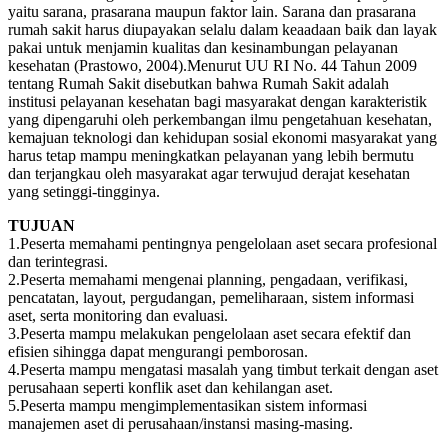
yaitu sarana, prasarana maupun faktor lain. Sarana dan prasarana
rumah sakit harus diupayakan selalu dalam keaadaan baik dan layak
pakai untuk menjamin kualitas dan kesinambungan pelayanan
kesehatan (Prastowo, 2004).Menurut UU RI No. 44 Tahun 2009
tentang Rumah Sakit disebutkan bahwa Rumah Sakit adalah
institusi pelayanan kesehatan bagi masyarakat dengan karakteristik
yang dipengaruhi oleh perkembangan ilmu pengetahuan kesehatan,
kemajuan teknologi dan kehidupan sosial ekonomi masyarakat yang
harus tetap mampu meningkatkan pelayanan yang lebih bermutu
dan terjangkau oleh masyarakat agar terwujud derajat kesehatan
yang setinggi-tingginya.
TUJUAN
1.Peserta memahami pentingnya pengelolaan aset secara profesional
dan terintegrasi.
2.Peserta memahami mengenai planning, pengadaan, verifikasi,
pencatatan, layout, pergudangan, pemeliharaan, sistem informasi
aset, serta monitoring dan evaluasi.
3.Peserta mampu melakukan pengelolaan aset secara efektif dan
efisien sihingga dapat mengurangi pemborosan.
4.Peserta mampu mengatasi masalah yang timbut terkait dengan aset
perusahaan seperti konflik aset dan kehilangan aset.
5.Peserta mampu mengimplementasikan sistem informasi
manajemen aset di perusahaan/instansi masing-masing.