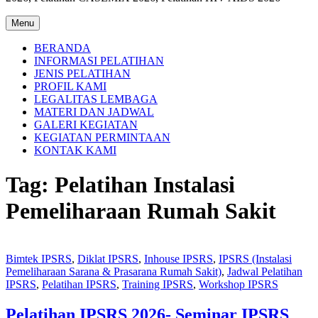
Menu
BERANDA
INFORMASI PELATIHAN
JENIS PELATIHAN
PROFIL KAMI
LEGALITAS LEMBAGA
MATERI DAN JADWAL
GALERI KEGIATAN
KEGIATAN PERMINTAAN
KONTAK KAMI
Tag:
Pelatihan Instalasi
Pemeliharaan Rumah Sakit
Bimtek IPSRS
,
Diklat IPSRS
,
Inhouse IPSRS
,
IPSRS (Instalasi
Pemeliharaan Sarana & Prasarana Rumah Sakit)
,
Jadwal Pelatihan
IPSRS
,
Pelatihan IPSRS
,
Training IPSRS
,
Workshop IPSRS
Pelatihan IPSRS 2026- Seminar IPSRS