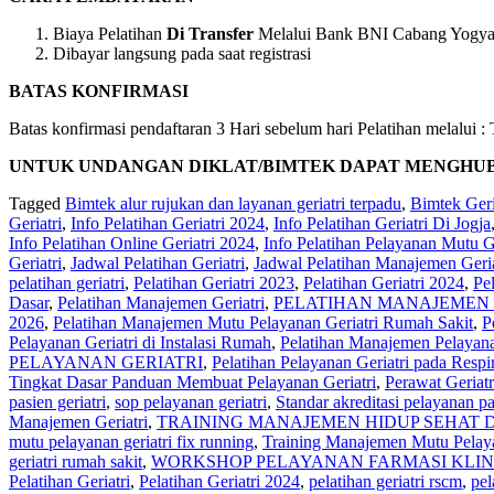
Biaya Pelatihan
Di Transfer
Melalui Bank BNI Cabang Yogyaka
Dibayar langsung pada saat registrasi
BATAS KONFIRMASI
Batas konfirmasi pendaftaran 3 Hari sebelum hari Pelatihan melalui
UNTUK UNDANGAN DIKLAT/BIMTEK DAPAT MENGHUBUNGI 
Tagged
Bimtek alur rujukan dan layanan geriatri terpadu
,
Bimtek Geri
Geriatri
,
Info Pelatihan Geriatri 2024
,
Info Pelatihan Geriatri Di Jogja
Info Pelatihan Online Geriatri 2024
,
Info Pelatihan Pelayanan Mutu Ge
Geriatri
,
Jadwal Pelatihan Geriatri
,
Jadwal Pelatihan Manajemen Geria
pelatihan geriatri
,
Pelatihan Geriatri 2023
,
Pelatihan Geriatri 2024
,
Pe
Dasar
,
Pelatihan Manajemen Geriatri
,
PELATIHAN MANAJEMEN 
2026
,
Pelatihan Manajemen Mutu Pelayanan Geriatri Rumah Sakit
,
P
Pelayanan Geriatri di Instalasi Rumah
,
Pelatihan Manajemen Pelayanan
PELAYANAN GERIATRI
,
Pelatihan Pelayanan Geriatri pada Respir
Tingkat Dasar Panduan Membuat Pelayanan Geriatri
,
Perawat Geriatr
pasien geriatri
,
sop pelayanan geriatri
,
Standar akreditasi pelayanan pas
Manajemen Geriatri
,
TRAINING MANAJEMEN HIDUP SEHAT D
mutu pelayanan geriatri fix running
,
Training Manajemen Mutu Pelaya
geriatri rumah sakit
,
WORKSHOP PELAYANAN FARMASI KLINI
Pelatihan Geriatri
,
Pelatihan Geriatri 2024
,
pelatihan geriatri rscm
,
pel