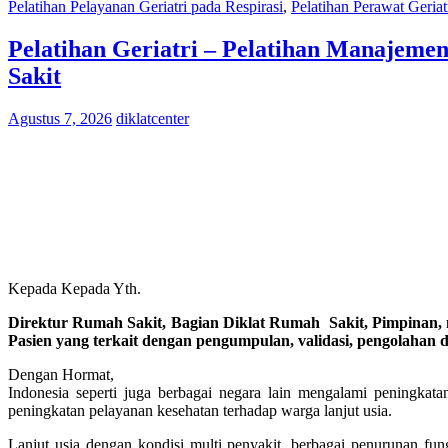
Pelatihan Pelayanan Geriatri pada Respirasi
,
Pelatihan Perawat Geriat
Pelatihan Geriatri – Pelatihan Manajemen
Sakit
Agustus 7, 2026
diklatcenter
Kepada Kepada Yth.
Direktur Rumah Sakit, Bagian Diklat Rumah Sakit, Pimpinan, m
Pasien yang terkait dengan pengumpulan, validasi, pengolahan
Dengan Hormat,
Indonesia seperti juga berbagai negara lain mengalami peningkata
peningkatan pelayanan kesehatan terhadap warga lanjut usia.
Lanjut usia dengan kondisi multi penyakit, berbagai penurunan fu