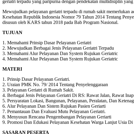
geriatri terpadu yang paripurna dengan pendekatan multidisiplin yang b
Mewujudkan pelayanan geriatri terpadu di rumah sakit memerlukan ada
Kesehatan Republik Indonesia Nomor 79 Tahun 2014 Tentang Penyel
disusun oleh KARS tahun 2018 pada Bab Program Nasional.
TUJUAN
1. Memahami Prinsip Dasar Pelayanan Geriatri
2. Mewujudkan Berbagai Jenis Pelayanan Geriatri Terpadu
3. Memahami Alur Pelayanan Dan System Rujukan Geriatric
4. Memahami Alur Pelayanan Dan System Rujukan Geriatric
MATERI
1. Prinsip Dasar Pelayanan Geriatri.
2. Uraian PMK No. 79/ 2014 Tentang Penyelenggaraan
3. Pelayanan Geriatri di Rumah Sakit.
4. Berbagai Jenis Pelayanan Geriatri Di RS: Rawat Jalan, Rawat Ina
5. Persyaratan Lokasi, Bangunan, Pelayanan, Peralatan, Dan Ketenag
6. Alur Pelayanan Dan Sistem Rujukan Pasien Geriarti
7. Pemantauan Dan Evaluasi Mutu Pelayanan Geriatri.
8. Menyusun Rencana Pengembangan Pelayanan Geriarti
9. Promosi Dan Edukasi Pelayanan Kesehatan Warga Lanjut Usia Di 
SASARAN PESERTA