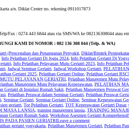
rta a/n. Diklat Center no. rekening 0911017873
 : Telp/Fax : 0274 443 6844 atau via SMS/WA ke 082136308044 atau em
KAMI DI NOMOR : 082 136 308 044 (Telp. & WA)
atri (Pencegahan dan Penanganan Penyakit
,
Diklat/Bimtek Peningkata
,
Info Pelatihan Geriatri Di Jogja 2024
,
Info Pelatihan Geriatri Di Yogy
riatri
,
Info Pelatihan Pelayanan Mutu Geriatri 2023
,
Info Pelatihan P
tri
,
Jadwal Seminar Geriatri
,
Jadwal Workshop Geriatri
,
PELATIHAN
latihan Geriatri 2025
,
Pelatihan Geriatri Online
,
Pelatihan Geriatri RS
MUTU PELAYANAN GERIATRI
,
Pelatihan Manajemen Mutu Pelay
elatihan Manajemen Mutu Pelayanan Keperawatan
,
PELATIHAN MA
 Geriatri di Instalasi Rumah Sakit
,
Pelatihan Manajemen Perawat Ger
asi
,
Pelatihan Perawat dalam Seminar Geriatri
,
Pelatihan Perawat Geria
i
,
Seminar Geriatri
,
Seminar Geriatri Online
,
Seminar Keperawatan Geri
ien geriatri
,
Tor Pelatihan Geriatri
,
TOT Keperawatan Geriatri Dasar
,
I MASA LANSIA
,
training manajemen lansia
,
TRAINING MANAJE
nan Geriatri Rumah Sakit
,
Workshop Asesmen Geriatri Komprehensif
S PADA PASIEN GERIATRI
Leave a comment
atihan geriatri yogyakarta
,
Pelatihan Manajemen Geriatri
,
Pelatihan Pa