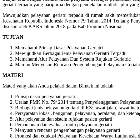
geriatri terpadu yang paripurna dengan pendekatan multidisiplin yang b
Mewujudkan pelayanan geriatri terpadu di rumah sakit memerlukan 
Kesehatan Republik Indonesia Nomor 79 Tahun 2014 Tentang Penye
disusun oleh KARS tahun 2018 pada Bab Program Nasional.
TUJUAN
Memahami Prinsip Dasar Pelayanan Geriatri
Mewujudkan Berbagai Jenis Pelayanan Geriatri Terpadu
Memahami Alur Pelayanan Dan System Rujukan Geriatric
Mampu Menyusun Rencana Pengembangan Pelayanan Geriatr
MATERI
Materi yang akan Anda pelajari dalam Bimtek ini adalah:
Prinsip dasar pelayanan geriatri.
Uraian PMK No. 79/ 2014 tentang Penyelenggaraan Pelayanan 
Berbagai jenis pelayanan geriatri di RS: rawat jalan, rawat inap
Persyaratan lokasi, bangunan, pelayanan, peralatan, dan ketena
Alur pelayanan dan sistem rujukan pasien geriarti
Pemantauan dan evaluasi mutu pelayanan geriatri.
Menyusun rencana pengembangan pelayanan geriarti
Promosi dan edukasi Pelayanan Kesehatan Warga Lanjut usia d