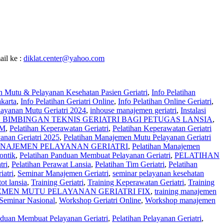
ail ke :
diklat.center@yahoo.com
n Mutu & Pelayanan Kesehatan Pasien Geriatri
,
Info Pelatihan
akarta
,
Info Pelatihan Geriatri Online
,
Info Pelatihan Online Geriatri
,
elayanan Mutu Geriatri 2024
,
inhouse manajemen geriatri
,
Instalasi
 BIMBINGAN TEKNIS GERIATRI BAGI PETUGAS LANSIA
,
CM
,
Pelatihan Keperawatan Geriatri
,
Pelatihan Keperawatan Geriatri
anan Geriatri 2025
,
Pelatihan Manajemen Mutu Pelayanan Geriatri
NAJEMEN PELAYANAN GERIATRI
,
Pelatihan Manajemen
ontik
,
Pelatihan Panduan Membuat Pelayanan Geriatri
,
PELATIHAN
tri
,
Pelatihan Perawat Lansia
,
Pelatihan Tim Geriatri
,
Pelatihan
atri
,
Seminar Manajemen Geriatri
,
seminar pelayanan kesehatan
tot lansia
,
Training Geriatri
,
Training Keperawatan Geriatri
,
Training
MEN MUTU PELAYANAN GERIATRI FIX
,
training manajemen
Seminar Nasional
,
Workshop Geriatri Online
,
Workshop manajemen
nduan Membuat Pelayanan Geriatri
,
Pelatihan Pelayanan Geriatri
,