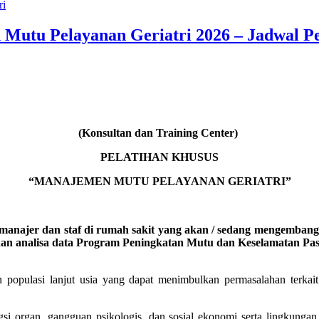
ri
 Mutu Pelayanan Geriatri 2026 – Jadwal Pe
(Konsultan dan Training Center)
PELATIHAN KHUSUS
“MANAJEMEN MUTU PELAYANAN GERIATRI”
anajer dan staf di rumah sakit yang akan / sedang mengembangk
 dan analisa data Program Peningkatan Mutu dan Keselamatan Pas
n populasi lanjut usia yang dapat menimbulkan permasalahan terkait
ngsi organ, gangguan psikologis, dan sosial ekonomi serta lingkung