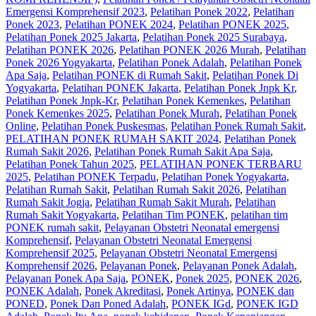
Emergensi Komprehensif 2023
,
Pelatihan Ponek 2022
,
Pelatihan
Ponek 2023
,
Pelatihan PONEK 2024
,
Pelatihan PONEK 2025
,
Pelatihan Ponek 2025 Jakarta
,
Pelatihan Ponek 2025 Surabaya
,
Pelatihan PONEK 2026
,
Pelatihan PONEK 2026 Murah
,
Pelatihan
Ponek 2026 Yogyakarta
,
Pelatihan Ponek Adalah
,
Pelatihan Ponek
Apa Saja
,
Pelatihan PONEK di Rumah Sakit
,
Pelatihan Ponek Di
Yogyakarta
,
Pelatihan PONEK Jakarta
,
Pelatihan Ponek Jnpk Kr
,
Pelatihan Ponek Jnpk-Kr
,
Pelatihan Ponek Kemenkes
,
Pelatihan
Ponek Kemenkes 2025
,
Pelatihan Ponek Murah
,
Pelatihan Ponek
Online
,
Pelatihan Ponek Puskesmas
,
Pelatihan Ponek Rumah Sakit
,
PELATIHAN PONEK RUMAH SAKIT 2024
,
Pelatihan Ponek
Rumah Sakit 2026
,
Pelatihan Ponek Rumah Sakit Apa Saja
,
Pelatihan Ponek Tahun 2025
,
PELATIHAN PONEK TERBARU
2025
,
Pelatihan PONEK Terpadu
,
Pelatihan Ponek Yogyakarta
,
Pelatihan Rumah Sakit‎
,
Pelatihan Rumah Sakit 2026
,
Pelatihan
Rumah Sakit Jogja
,
Pelatihan Rumah Sakit Murah
,
Pelatihan
Rumah Sakit Yogyakarta
,
Pelatihan Tim PONEK
,
pelatihan tim
PONEK rumah sakit
,
Pelayanan Obstetri Neonatal emergensi
Komprehensif
,
Pelayanan Obstetri Neonatal Emergensi
Komprehensif 2025
,
Pelayanan Obstetri Neonatal Emergensi
Komprehensif 2026
,
Pelayanan Ponek
,
Pelayanan Ponek Adalah
,
Pelayanan Ponek Apa Saja
,
PONEK
,
Ponek 2025
,
PONEK 2026
,
PONEK Adalah
,
Ponek Akreditasi
,
Ponek Artinya
,
PONEK dan
PONED
,
Ponek Dan Poned Adalah
,
PONEK IGd
,
PONEK IGD