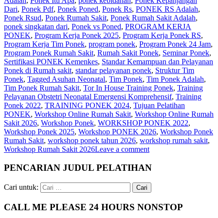
Adalah
,
Ponek Itu Apa
,
ponek kebidanan
,
Ponek Kepanjangan
Dari
,
Ponek Pdf
,
Ponek Poned
,
Ponek Rs
,
PONEK RS Adalah
,
Ponek Rsud
,
Ponek Rumah Sakit
,
Ponek Rumah Sakit Adalah
,
ponek singkatan dari
,
Ponek vs Poned
,
PROGRAM KERJA
PONEK
,
Program Kerja Ponek 2025
,
Program Kerja Ponek RS
,
Program Kerja Tim Ponek
,
program ponek
,
Program Ponek 24 Jam
,
Program Ponek Rumah Sakit
,
Rumah Sakit Ponek
,
Seminar Ponek
,
Sertifikasi PONEK Kemenkes
,
Standar Kemampuan dan Pelayanan
Ponek di Rumah sakit
,
standar pelayanan ponek
,
Struktur Tim
Ponek
,
Tagged Asuhan Neonatal
,
Tim Ponek
,
Tim Ponek Adalah
,
Tim Ponek Rumah Sakit
,
Tor In House Training Ponek
,
Training
Pelayanan Obstetri Neonatal Emergensi Komprehensif
,
Training
Ponek 2022
,
TRAINING PONEK 2024
,
Tujuan Pelatihan
PONEK
,
Workshop Online Rumah Sakit
,
Workshop Online Rumah
Sakit 2026
,
Workshop Ponek
,
WORKSHOP PONEK 2022
,
Workshop Ponek 2025
,
Workshop PONEK 2026
,
Workshop Ponek
Rumah Sakit
,
workshop ponek tahun 2026
,
workshop rumah sakit
,
Workshop Rumah Sakit 2026
Leave a comment
PENCARIAN JUDUL PELATIHAN
Cari untuk:
CALL ME PLEASE 24 HOURS NONSTOP