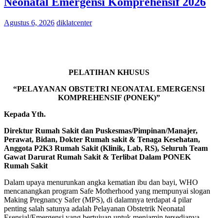
Neonatal Emergensi Komprehensif 2026
Agustus 6, 2026
diklatcenter
PELATIHAN KHUSUS
“PELAYANAN OBSTETRI NEONATAL EMERGENSI
KOMPREHENSIF (PONEK)”
Kepada Yth.
Direktur Rumah Sakit dan Puskesmas/Pimpinan/Manajer,
Perawat, Bidan, Dokter Rumah sakit & Tenaga Kesehatan,
Anggota P2K3 Rumah Sakit (Klinik, Lab, RS), Seluruh Team
Gawat Darurat Rumah Sakit & Terlibat Dalam PONEK
Rumah Sakit
Dalam upaya menurunkan angka kematian ibu dan bayi, WHO
mencanangkan program Safe Motherhood yang mempunyai slogan
Making Pregnancy Safer (MPS), di dalamnya terdapat 4 pilar
penting salah satunya adalah Pelayanan Obstetrik Neonatal
Esensial/Emergensi yang bertujuan untuk menjamin tersedianya