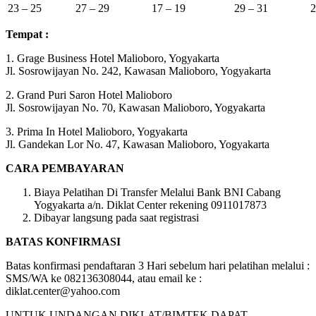
23 – 25
27 – 29
17 – 19
29 – 31
2
Tempat :
1. Grage Business Hotel Malioboro, Yogyakarta
Jl. Sosrowijayan No. 242, Kawasan Malioboro, Yogyakarta
2. Grand Puri Saron Hotel Malioboro
Jl. Sosrowijayan No. 70, Kawasan Malioboro, Yogyakarta
3. Prima In Hotel Malioboro, Yogyakarta
Jl. Gandekan Lor No. 47, Kawasan Malioboro, Yogyakarta
CARA PEMBAYARAN
Biaya Pelatihan Di Transfer Melalui Bank BNI Cabang
Yogyakarta a/n. Diklat Center rekening 0911017873
Dibayar langsung pada saat registrasi
BATAS KONFIRMASI
Batas konfirmasi pendaftaran 3 Hari sebelum hari pelatihan melalui :
SMS/WA ke 082136308044, atau email ke :
diklat.center@yahoo.com
UNTUK UNDANGAN DIKLAT/BIMTEK DAPAT