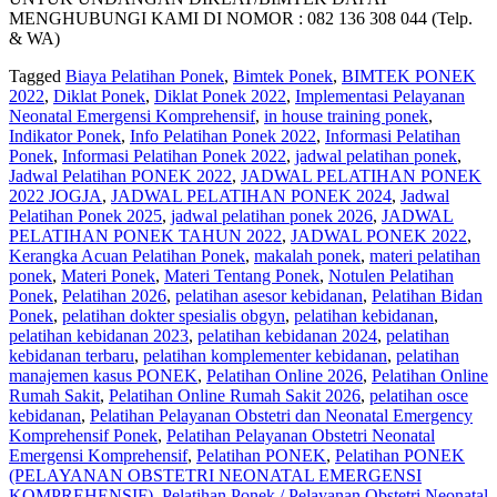
MENGHUBUNGI KAMI DI NOMOR : 082 136 308 044 (Telp.
& WA)
Tagged
Biaya Pelatihan Ponek
,
Bimtek Ponek
,
BIMTEK PONEK
2022
,
Diklat Ponek
,
Diklat Ponek 2022
,
Implementasi Pelayanan
Neonatal Emergensi Komprehensif
,
in house training ponek
,
Indikator Ponek
,
Info Pelatihan Ponek 2022
,
Informasi Pelatihan
Ponek
,
Informasi Pelatihan Ponek 2022
,
jadwal pelatihan ponek
,
Jadwal Pelatihan PONEK 2022
,
JADWAL PELATIHAN PONEK
2022 JOGJA
,
JADWAL PELATIHAN PONEK 2024
,
Jadwal
Pelatihan Ponek 2025
,
jadwal pelatihan ponek 2026
,
JADWAL
PELATIHAN PONEK TAHUN 2022
,
JADWAL PONEK 2022
,
Kerangka Acuan Pelatihan Ponek
,
makalah ponek
,
materi pelatihan
ponek
,
Materi Ponek
,
Materi Tentang Ponek
,
Notulen Pelatihan
Ponek
,
Pelatihan 2026
,
pelatihan asesor kebidanan
,
Pelatihan Bidan
Ponek
,
pelatihan dokter spesialis obgyn
,
pelatihan kebidanan
,
pelatihan kebidanan 2023
,
pelatihan kebidanan 2024
,
pelatihan
kebidanan terbaru
,
pelatihan komplementer kebidanan
,
pelatihan
manajemen kasus PONEK
,
Pelatihan Online 2026
,
Pelatihan Online
Rumah Sakit
,
Pelatihan Online Rumah Sakit 2026
,
pelatihan osce
kebidanan
,
Pelatihan Pelayanan Obstetri dan Neonatal Emergency
Komprehensif Ponek
,
Pelatihan Pelayanan Obstetri Neonatal
Emergensi Komprehensif
,
Pelatihan PONEK
,
Pelatihan PONEK
(PELAYANAN OBSTETRI NEONATAL EMERGENSI
KOMPREHENSIF)
,
Pelatihan Ponek / Pelayanan Obstetri Neonatal