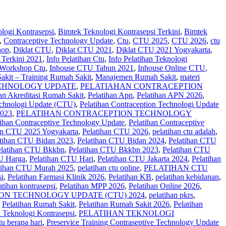
logi Kontrasepsi
,
Bimtek Teknologi Kontrasepsi Terkini
,
Bimtek
,
Contraceptive Technology Update
,
Ctu
,
CTU 2025
,
CTU 2026
,
ctu
hop
,
Diklat CTU
,
Diklat CTU 2021
,
Diklat CTU 2021 Yogyakarta
,
 Terkini 2021
,
Info Pelatihan Ctu
,
Info Pelatihan Teknologi
 Workshop Ctu
,
Inhouse CTU Tahun 2021
,
Inhouse Online CTU
,
kit – Training Rumah Sakit
,
Manajemen Rumah Sakit
,
materi
CHNOLOGY UPDATE
,
PELATIAHAN CONTRACEPTION
han Akreditasi Rumah Sakit
,
Pelatihan Apn
,
Pelatihan APN 2026
,
echnologi Update (CTU)
,
Pelatihan Contraception Technologi Update
023
,
PELATIHAN CONTRACEPTION TECHNOLOGY
tihan Contraceptive Technology Update
,
Pelatihan Contraceptive
an CTU 2025 Yogyakarta
,
Pelatihan CTU 2026
,
pelatihan ctu adalah
,
atihan CTU Bidan 2023
,
Pelatihan CTU Bidan 2024
,
Pelatihan CTU
elatihan CTU Bkkbn
,
Pelatihan CTU Bkkbn 2023
,
Pelatihan CTU
U Harga
,
Pelatihan CTU Hari
,
Pelatihan CTU Jakarta 2024
,
Pelatihan
tihan CTU Murah 2025
,
pelatihan ctu online
,
PELATIHAN CTU
si
,
Pelatihan Farmasi Klinik 2026
,
Pelatihan KB
,
pelatihan kebidanan
,
atihan kontrasepsi
,
Pelatihan MPP 2026
,
Pelatihan Online 2026
,
ON TECHNOLOGY UPDATE (CTU) 2024
,
pelatihan pkrs
,
,
Pelatihan Rumah Sakit‎
,
Pelatihan Rumah Sakit 2026
,
Pelatihan
n Teknologi Kontrasepsi
,
PELATIHAN TEKNOLOGI
tu berapa hari
,
Preservice Training Contraseptive Technology Update