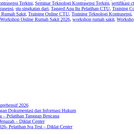
ntrasepsi Terkini
,
Seminar Teknologi Kontrasepsi Terkini
,
sertifikasi 
rasepsi
,
stu singkatan dari
,
Tagged Apa Itu Pelatihan CTU
,
Training C
 Rumah Sakit
,
Training Online CTU
,
Training Teknologi Kontrasepsi
,
Workshop Online Rumah Sakit 2026
,
workshop rumah sakit
,
Worksho
mprehensif 2026
ingan Dokumentasi dan Informasi Hukum
a – Pelatihan Tanggap Bencana
enazah – Diklat Center
6- Pelatihan Iva Test – Diklat Center