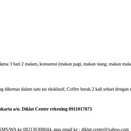
ma 3 hari 2 malam, konsumsi (makan pagi, makan siang, makan malam), C
ng dikemas dalam satu tas eksklusif, Coffee break 2 kali sehari dengan 
arta a/n. Diklat Center rekening 0911017873
 : SMS/WA ke 082136308044, atau email ke : diklat.center@yahoo.com