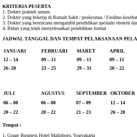
KRITERIA PESERTA
1. Dokter praktek umum
2. Dokter yang bekerja di Rumah Sakit / puskesmas / Fasilitas keseha
3. Dokter yang berencana mengambil pendidikan spesialis obsterti da
4. Bidan yang telah menyelesaikan pendidikan formal
JADWAL TANGGAL DAN TEMPAT PELAKSANAAN PELAT
JANUARI
FEBRUARI
MARET
APRIL
12 – 14
09 – 11
09 – 11
09 – 11
26- 28
23 – 25
29 – 31
20 – 22
JULI
AGUSTUS
SEPTEMBER
OKTOBER
06 – 08
06 – 08
07 – 09
12 – 14
20 – 22
20 – 22
21 – 23
26 – 28
Tempat :
1. Grage Business Hotel Malioboro, Yogyakarta