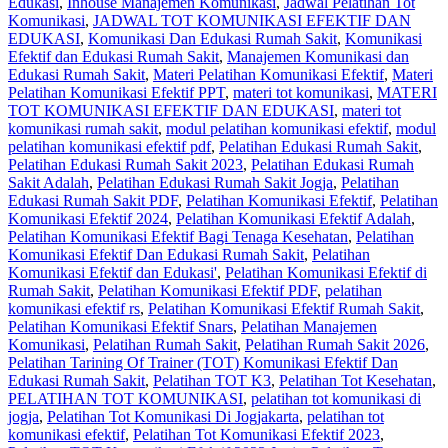
Edukasi
,
Inhouse Manajemen Komunikasi
,
Jadwal Pelatihan Tot
Komunikasi
,
JADWAL TOT KOMUNIKASI EFEKTIF DAN
EDUKASI
,
Komunikasi Dan Edukasi Rumah Sakit
,
Komunikasi
Efektif dan Edukasi Rumah Sakit
,
Manajemen Komunikasi dan
Edukasi Rumah Sakit
,
Materi Pelatihan Komunikasi Efektif
,
Materi
Pelatihan Komunikasi Efektif PPT
,
materi tot komunikasi
,
MATERI
TOT KOMUNIKASI EFEKTIF DAN EDUKASI
,
materi tot
komunikasi rumah sakit
,
modul pelatihan komunikasi efektif
,
modul
pelatihan komunikasi efektif pdf
,
Pelatihan Edukasi Rumah Sakit
,
Pelatihan Edukasi Rumah Sakit 2023
,
Pelatihan Edukasi Rumah
Sakit Adalah
,
Pelatihan Edukasi Rumah Sakit Jogja
,
Pelatihan
Edukasi Rumah Sakit PDF
,
Pelatihan Komunikasi Efektif
,
Pelatihan
Komunikasi Efektif 2024
,
Pelatihan Komunikasi Efektif Adalah
,
Pelatihan Komunikasi Efektif Bagi Tenaga Kesehatan
,
Pelatihan
Komunikasi Efektif Dan Edukasi Rumah Sakit
,
Pelatihan
Komunikasi Efektif dan Edukasi'
,
Pelatihan Komunikasi Efektif di
Rumah Sakit
,
Pelatihan Komunikasi Efektif PDF
,
pelatihan
komunikasi efektif rs
,
Pelatihan Komunikasi Efektif Rumah Sakit
,
Pelatihan Komunikasi Efektif Snars
,
Pelatihan Manajemen
Komunikasi
,
Pelatihan Rumah Sakit‎
,
Pelatihan Rumah Sakit 2026
,
Pelatihan Tarining Of Trainer (TOT) Komunikasi Efektif Dan
Edukasi Rumah Sakit
,
Pelatihan TOT K3
,
Pelatihan Tot Kesehatan
,
PELATIHAN TOT KOMUNIKASI
,
pelatihan tot komunikasi di
jogja
,
Pelatihan Tot Komunikasi Di Jogjakarta
,
pelatihan tot
komunikasi efektif
,
Pelatihan Tot Komunikasi Efektif 2023
,