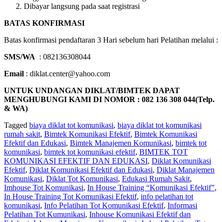
Dibayar langsung pada saat registrasi
BATAS KONFIRMASI
Batas konfirmasi pendaftaran 3 Hari sebelum hari Pelatihan melalui :
SMS/WA
: 082136308044
Email
: diklat.center@yahoo.com
UNTUK UNDANGAN DIKLAT/BIMTEK DAPAT
MENGHUBUNGI KAMI DI NOMOR : 082 136 308 044(Telp.
& WA)
Tagged
biaya diklat tot komunikasi
,
biaya diklat tot komunikasi
rumah sakit
,
Bimtek Komunikasi Efektif
,
Bimtek Komunikasi
Efektif dan Edukasi
,
Bimtek Manajemen Komunikasi
,
bimtek tot
komunikasi
,
bimtek tot komunikasi efektif
,
BIMTEK TOT
KOMUNIKASI EFEKTIF DAN EDUKASI
,
Diklat Komunikasi
Efektif
,
Diklat Komunikasi Efektif dan Edukasi
,
Diklat Manajemen
Komunikasi
,
Diklat Tot Komunikasi
,
Edukasi Rumah Sakit
,
Imhouse Tot Komunikasi
,
In House Training “Komunikasi Efektif”
,
In House Training Tot Komunikasi Efektif
,
info pelatihan tot
komunikasi
,
Info Pelatihan Tot Komunikasi Efektif
,
Informasi
Pelatihan Tot Kumunikasi
,
Inhouse Komunikasi Efektif dan