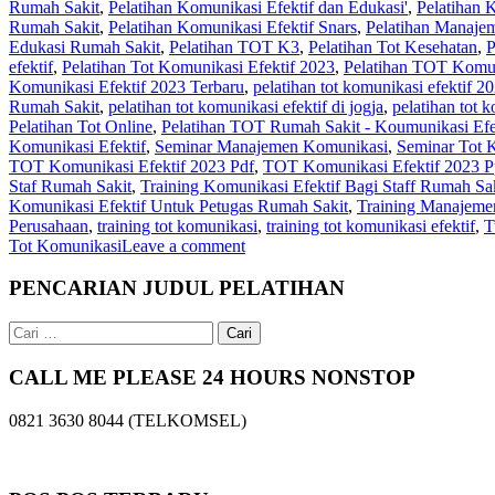
Rumah Sakit
,
Pelatihan Komunikasi Efektif dan Edukasi'
,
Pelatihan 
Rumah Sakit
,
Pelatihan Komunikasi Efektif Snars
,
Pelatihan Manaje
Edukasi Rumah Sakit
,
Pelatihan TOT K3
,
Pelatihan Tot Kesehatan
,
efektif
,
Pelatihan Tot Komunikasi Efektif 2023
,
Pelatihan TOT Komun
Komunikasi Efektif 2023 Terbaru
,
pelatihan tot komunikasi efektif 2
Rumah Sakit
,
pelatihan tot komunikasi efektif di jogja
,
pelatihan tot 
Pelatihan Tot Online
,
Pelatihan TOT Rumah Sakit - Koumunikasi Efe
Komunikasi Efektif
,
Seminar Manajemen Komunikasi
,
Seminar Tot 
TOT Komunikasi Efektif 2023 Pdf
,
TOT Komunikasi Efektif 2023 P
Staf Rumah Sakit
,
Training Komunikasi Efektif Bagi Staff Rumah Sa
Komunikasi Efektif Untuk Petugas Rumah Sakit
,
Training Manajeme
Perusahaan
,
training tot komunikasi
,
training tot komunikasi efektif
,
T
Tot Komunikasi
Leave a comment
PENCARIAN JUDUL PELATIHAN
Cari
untuk:
CALL ME PLEASE 24 HOURS NONSTOP
0821 3630 8044 (TELKOMSEL)