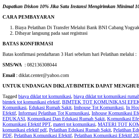
Dapatkan Diskon 10% Jika Satu Instansi Mengirimkan Minimal 10 
CARA PEMBAYARAN
Biaya Pelatihan Di Transfer Melalui Bank BNI Cabang Yogyaka
Dibayar langsung pada saat registrasi
BATAS KONFIRMASI
Batas konfirmasi pendaftaran 3 Hari sebelum hari Pelatihan melalui :
SMS/WA
: 082136308044
Email
: diklat.center@yahoo.com
UNTUK UNDANGAN DIKLAT/BIMTEK DAPAT MENGHUBUNGI 
Tagged
biaya diklat tot komunikasi
,
biaya diklat tot komunikasi rumah
bimtek tot komunikasi efektif
,
BIMTEK TOT KOMUNIKASI EFE
Komunikasi
,
Edukasi Rumah Sakit
,
Imhouse Tot Komunikasi
,
In Hou
Efektif
,
Informasi Pelatihan Tot Kumunikasi
,
Inhouse Komunikasi Efe
EDUKASI
,
Komunikasi Dan Edukasi Rumah Sakit
,
Komunikasi Efe
Komunikasi Efektif PPT
,
materi tot komunikasi
,
MATERI TOT KO
komunikasi efektif pdf
,
Pelatihan Edukasi Rumah Sakit
,
Pelatihan Ed
PDF
,
Pelatihan Komunikasi Efektif
,
Pelatihan Komunikasi Efektif 20