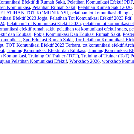
Komunikasi Efektif di Rumah Sakit
,
Pelatihan Komunikasi Efektif PDF
men Komunikasi
,
Pelatihan Rumah Sakit‎
,
Pelatihan Rumah Sakit 2026
,
PELATIHAN TOT KOMUNIKASI
,
pelatihan tot komunikasi di jogja
,
ikasi Efektif 2023 Jogja
,
Pelatihan Tot Komunikasi Efektif 2023 Pdf
,
024
,
Pelatihan Tot Komunikasi Efektif 2025
,
pelatihan tot komunikasi ef
komunikasi efektif rumah sakit
,
pelatihan tot komunikasi efektif snars
,
pe
ktif dan Edukasi
,
Pokja Komunikasi Dan Edukasi Rumah Sakit
,
Poste
Komunikasi
,
Spo Edukasi Rumah Sakit
,
Tor Pelatihan Komunikasi Efek
pt
,
TOT Komunikasi Efektif 2023 Terbaru
,
tot komunikasi efektif Arch
kit
,
Training Komunikasi Efektif dan Edukasi
,
Training Komunikasi Efe
n Komunikasi
,
Training Of Trainer (TOT)
,
Training of Trainer (ToT) 
ujuan Pelatihan Komunikasi Efektif
,
Workshop 2026
,
workshop komuni