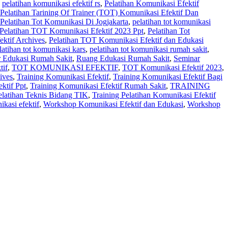
,
pelatihan komunikasi efektif rs
,
Pelatihan Komunikasi Efektif
Pelatihan Tarining Of Trainer (TOT) Komunikasi Efektif Dan
Pelatihan Tot Komunikasi Di Jogjakarta
,
pelatihan tot komunikasi
Pelatihan TOT Komunikasi Efektif 2023 Ppt
,
Pelatihan Tot
ektif Archives
,
Pelatihan TOT Komunikasi Efektif dan Edukasi
latihan tot komunikasi kars
,
pelatihan tot komunikasi rumah sakit
,
r Edukasi Rumah Sakit
,
Ruang Edukasi Rumah Sakit
,
Seminar
tif
,
TOT KOMUNIKASI EFEKTIF
,
TOT Komunikasi Efektif 2023
,
ives
,
Training Komunikasi Efektif
,
Training Komunikasi Efektif Bagi
ktif Ppt
,
Training Komunikasi Efektif Rumah Sakit
,
TRAINING
Pelatihan Teknis Bidang TIK
,
Training Pelatihan Komunikasi Efektif
kasi efektif
,
Workshop Komunikasi Efektif dan Edukasi
,
Workshop