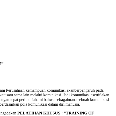
T”
. Dalam Perusahaan kemampuan komunikasi akanberpengaruh pada
t satu sama lain melalui kominikasi. Jadi komunikasi asertif akan
dengan tepat perlu difahami bahwa sebagaimana sebuah komunikasi
 berdasarkan pola komunikasi dalam diri manusia.
mengadakan
PELATIHAN
KHUSUS : “TRAINING OF