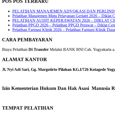
POS POS TERBARU
PELATIHAN MANAJEMEN ADVOKASI DAN PERLIND
Pelatihan Manajemen Mutu Pelayanan Geriatri 2026 – Diklat C
PELATIHAN AUDIT KEPERAWATAN 2026 – DIKLAT C
Pelatihan PPGD 2026 – Pelatihan PPGD Perawat – Diklat Cen
Pelatihan Farmasi Klinik 2026 – Pelatihan Farmasi Klinik Das
CARA PEMBAYARAN
Biaya Pelatihan
Di Transfer
Melalui BANK BNI Cab. Yogyakarta a.n
ALAMAT KANTOR
Jl. Nyi Adi Sari, Gg. Margotirto Pilahan KG.I/726 Kotagede Yog
Izin Kementerian Hukum Dan Hak Asasi Manusia R
TEMPAT PELATIHAN