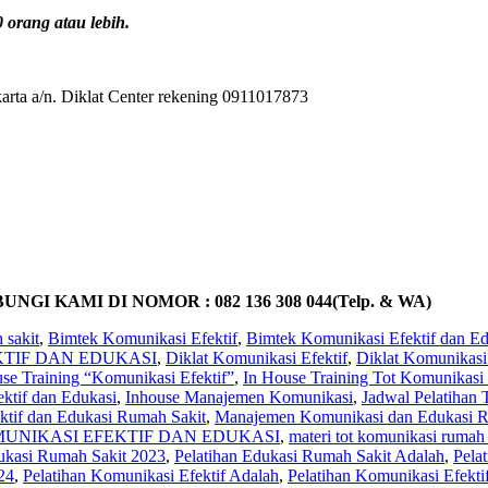
orang atau lebih.
rta a/n. Diklat Center rekening 0911017873
KAMI DI NOMOR : 082 136 308 044(Telp. & WA)
 sakit
,
Bimtek Komunikasi Efektif
,
Bimtek Komunikasi Efektif dan Ed
KTIF DAN EDUKASI
,
Diklat Komunikasi Efektif
,
Diklat Komunikasi
se Training “Komunikasi Efektif”
,
In House Training Tot Komunikasi 
ktif dan Edukasi
,
Inhouse Manajemen Komunikasi
,
Jadwal Pelatihan
ktif dan Edukasi Rumah Sakit
,
Manajemen Komunikasi dan Edukasi R
MUNIKASI EFEKTIF DAN EDUKASI
,
materi tot komunikasi rumah 
ukasi Rumah Sakit 2023
,
Pelatihan Edukasi Rumah Sakit Adalah
,
Pela
24
,
Pelatihan Komunikasi Efektif Adalah
,
Pelatihan Komunikasi Efekti