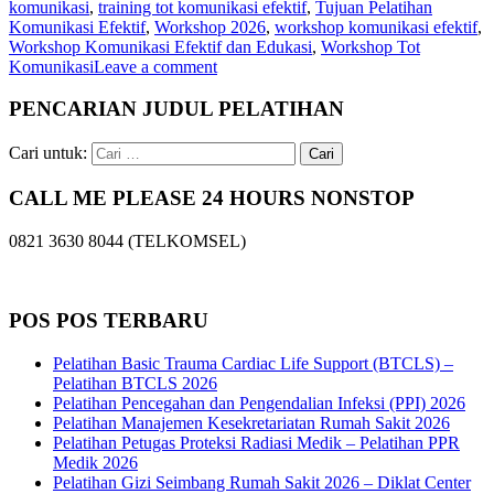
komunikasi
,
training tot komunikasi efektif
,
Tujuan Pelatihan
Komunikasi Efektif
,
Workshop 2026
,
workshop komunikasi efektif
,
Workshop Komunikasi Efektif dan Edukasi
,
Workshop Tot
Komunikasi
Leave a comment
PENCARIAN JUDUL PELATIHAN
Cari untuk:
CALL ME PLEASE 24 HOURS NONSTOP
0821 3630 8044 (TELKOMSEL)
POS POS TERBARU
Pelatihan Basic Trauma Cardiac Life Support (BTCLS) –
Pelatihan BTCLS 2026
Pelatihan Pencegahan dan Pengendalian Infeksi (PPI) 2026
Pelatihan Manajemen Kesekretariatan Rumah Sakit 2026
Pelatihan Petugas Proteksi Radiasi Medik – Pelatihan PPR
Medik 2026
Pelatihan Gizi Seimbang Rumah Sakit 2026 – Diklat Center