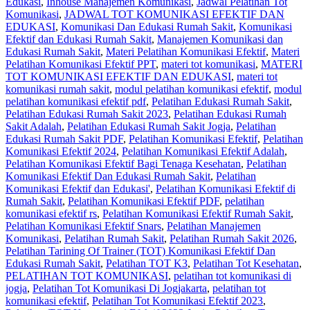
Edukasi
,
Inhouse Manajemen Komunikasi
,
Jadwal Pelatihan Tot
Komunikasi
,
JADWAL TOT KOMUNIKASI EFEKTIF DAN
EDUKASI
,
Komunikasi Dan Edukasi Rumah Sakit
,
Komunikasi
Efektif dan Edukasi Rumah Sakit
,
Manajemen Komunikasi dan
Edukasi Rumah Sakit
,
Materi Pelatihan Komunikasi Efektif
,
Materi
Pelatihan Komunikasi Efektif PPT
,
materi tot komunikasi
,
MATERI
TOT KOMUNIKASI EFEKTIF DAN EDUKASI
,
materi tot
komunikasi rumah sakit
,
modul pelatihan komunikasi efektif
,
modul
pelatihan komunikasi efektif pdf
,
Pelatihan Edukasi Rumah Sakit
,
Pelatihan Edukasi Rumah Sakit 2023
,
Pelatihan Edukasi Rumah
Sakit Adalah
,
Pelatihan Edukasi Rumah Sakit Jogja
,
Pelatihan
Edukasi Rumah Sakit PDF
,
Pelatihan Komunikasi Efektif
,
Pelatihan
Komunikasi Efektif 2024
,
Pelatihan Komunikasi Efektif Adalah
,
Pelatihan Komunikasi Efektif Bagi Tenaga Kesehatan
,
Pelatihan
Komunikasi Efektif Dan Edukasi Rumah Sakit
,
Pelatihan
Komunikasi Efektif dan Edukasi'
,
Pelatihan Komunikasi Efektif di
Rumah Sakit
,
Pelatihan Komunikasi Efektif PDF
,
pelatihan
komunikasi efektif rs
,
Pelatihan Komunikasi Efektif Rumah Sakit
,
Pelatihan Komunikasi Efektif Snars
,
Pelatihan Manajemen
Komunikasi
,
Pelatihan Rumah Sakit‎
,
Pelatihan Rumah Sakit 2026
,
Pelatihan Tarining Of Trainer (TOT) Komunikasi Efektif Dan
Edukasi Rumah Sakit
,
Pelatihan TOT K3
,
Pelatihan Tot Kesehatan
,
PELATIHAN TOT KOMUNIKASI
,
pelatihan tot komunikasi di
jogja
,
Pelatihan Tot Komunikasi Di Jogjakarta
,
pelatihan tot
komunikasi efektif
,
Pelatihan Tot Komunikasi Efektif 2023
,