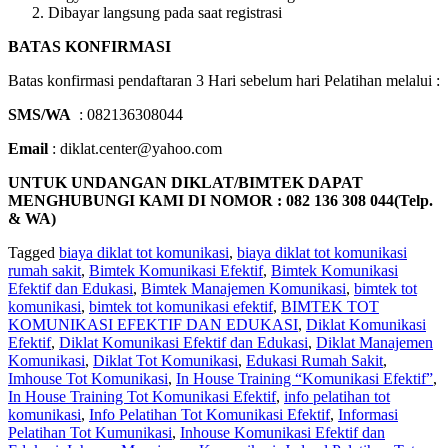
Dibayar langsung pada saat registrasi
BATAS KONFIRMASI
Batas konfirmasi pendaftaran 3 Hari sebelum hari Pelatihan melalui :
SMS/WA
: 082136308044
Email
: diklat.center@yahoo.com
UNTUK UNDANGAN DIKLAT/BIMTEK DAPAT
MENGHUBUNGI KAMI DI NOMOR : 082 136 308 044(Telp.
& WA)
Tagged
biaya diklat tot komunikasi
,
biaya diklat tot komunikasi
rumah sakit
,
Bimtek Komunikasi Efektif
,
Bimtek Komunikasi
Efektif dan Edukasi
,
Bimtek Manajemen Komunikasi
,
bimtek tot
komunikasi
,
bimtek tot komunikasi efektif
,
BIMTEK TOT
KOMUNIKASI EFEKTIF DAN EDUKASI
,
Diklat Komunikasi
Efektif
,
Diklat Komunikasi Efektif dan Edukasi
,
Diklat Manajemen
Komunikasi
,
Diklat Tot Komunikasi
,
Edukasi Rumah Sakit
,
Imhouse Tot Komunikasi
,
In House Training “Komunikasi Efektif”
,
In House Training Tot Komunikasi Efektif
,
info pelatihan tot
komunikasi
,
Info Pelatihan Tot Komunikasi Efektif
,
Informasi
Pelatihan Tot Kumunikasi
,
Inhouse Komunikasi Efektif dan