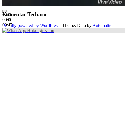
Komentar Terbaru
00:00
00:00
00:47
Proudly powered by WordPress
|
Theme: Dara by
Automattic
.
Hubungi Kami