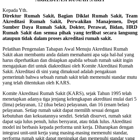
Kepada Yth.
Direktur Rumah Sakit, Bagian Diklat Rumah Sakit, Team
Akreditasi Rumah Sakit, Perwakilan Manajemen, Dept
Sumber Daya Rumah Sakit, Dokter, Perawat, Bidan, HRD
Rumah Sakit dan semua pihak yang terlibat secara langsung
ataupun tidak dalam proses akreditasi rumah sakit.
Pelatihan Pengenalan Tahapan Awal Menuju Akreditasi Rumah
Sakit akan membantu anda dalam memahami apa saja hal-hal yang
harus diperhatikan dan disiapkan apabila sebuah rumah sakit ingin
mengajukan diri untuk diakreditasi oleh Komite Akreditasi Rumah
Sakit. Akreditasi di sini yang dimaksud adalah pengakuan
pemerintah bahwa sebuah rumah sakit telah memenuhi standar mutu
yang telah ditentukan oleh KARS.
Komite Akreditasi Rumah Sakit (KARS), sejak Tahun 1995 telah
menetapkan adanya tiga jenjang kelengkapan akreditasi mulai dari 5
(lima) pelayanan, 12 (dua belas) pelayanan, dan 16 (enam belas)
pelayanan. Setiap rumah sakit dapat memilih sesuai dengan
kebutuhan dan kekuatannya sendiri. Setelah disurvei, rumah sakit
dapat saja lulus penuh, lulus bersyarat, atau tidak lulus. Akreditasi
model ini berbasis kepada performa unit kerja. Diharapkan dengan
integrasi unit-unit kerja yang masing-masing memenuhi standar,
performa rumah sakit dapat meningkat dan memenuhi standar yang