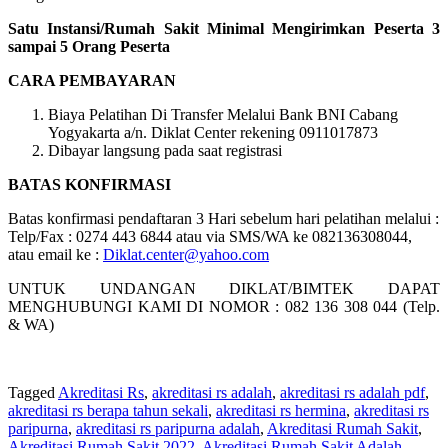
Satu Instansi/Rumah Sakit Minimal Mengirimkan Peserta 3
sampai 5 Orang Peserta
CARA PEMBAYARAN
Biaya Pelatihan Di Transfer Melalui Bank BNI Cabang
Yogyakarta a/n. Diklat Center rekening 0911017873
Dibayar langsung pada saat registrasi
BATAS KONFIRMASI
Batas konfirmasi pendaftaran 3 Hari sebelum hari pelatihan melalui :
Telp/Fax : 0274 443 6844 atau via SMS/WA ke 082136308044,
atau email ke :
Diklat.center@yahoo.com
UNTUK UNDANGAN DIKLAT/BIMTEK DAPAT
MENGHUBUNGI KAMI DI NOMOR : 082 136 308 044 (Telp.
& WA)
Tagged
Akreditasi Rs
,
akreditasi rs adalah
,
akreditasi rs adalah pdf
,
akreditasi rs berapa tahun sekali
,
akreditasi rs hermina
,
akreditasi rs
paripurna
,
akreditasi rs paripurna adalah
,
Akreditasi Rumah Sakit
,
Akreditasi Rumah Sakit 2022
,
Akreditasi Rumah Sakit Adalah
,