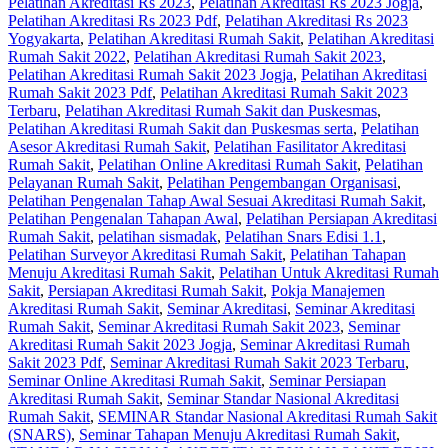
Pelatihan Akreditasi Rs 2023
,
Pelatihan Akreditasi Rs 2023 Jogja
,
Pelatihan Akreditasi Rs 2023 Pdf
,
Pelatihan Akreditasi Rs 2023
Yogyakarta
,
Pelatihan Akreditasi Rumah Sakit
,
Pelatihan Akreditasi
Rumah Sakit 2022
,
Pelatihan Akreditasi Rumah Sakit 2023
,
Pelatihan Akreditasi Rumah Sakit 2023 Jogja
,
Pelatihan Akreditasi
Rumah Sakit 2023 Pdf
,
Pelatihan Akreditasi Rumah Sakit 2023
Terbaru
,
Pelatihan Akreditasi Rumah Sakit dan Puskesmas
,
Pelatihan Akreditasi Rumah Sakit dan Puskesmas serta
,
Pelatihan
Asesor Akreditasi Rumah Sakit
,
Pelatihan Fasilitator Akreditasi
Rumah Sakit
,
Pelatihan Online Akreditasi Rumah Sakit
,
Pelatihan
Pelayanan Rumah Sakit
,
Pelatihan Pengembangan Organisasi
,
Pelatihan Pengenalan Tahap Awal Sesuai Akreditasi Rumah Sakit
,
Pelatihan Pengenalan Tahapan Awal
,
Pelatihan Persiapan Akreditasi
Rumah Sakit
,
pelatihan sismadak
,
Pelatihan Snars Edisi 1.1
,
Pelatihan Surveyor Akreditasi Rumah Sakit
,
Pelatihan Tahapan
Menuju Akreditasi Rumah Sakit
,
Pelatihan Untuk Akreditasi Rumah
Sakit
,
Persiapan Akreditasi Rumah Sakit
,
Pokja Manajemen
Akreditasi Rumah Sakit
,
Seminar Akreditasi
,
Seminar Akreditasi
Rumah Sakit
,
Seminar Akreditasi Rumah Sakit 2023
,
Seminar
Akreditasi Rumah Sakit 2023 Jogja
,
Seminar Akreditasi Rumah
Sakit 2023 Pdf
,
Seminar Akreditasi Rumah Sakit 2023 Terbaru
,
Seminar Online Akreditasi Rumah Sakit
,
Seminar Persiapan
Akreditasi Rumah Sakit
,
Seminar Standar Nasional Akreditasi
Rumah Sakit
,
SEMINAR Standar Nasional Akreditasi Rumah Sakit
(SNARS)
,
Seminar Tahapan Menuju Akreditasi Rumah Sakit
,