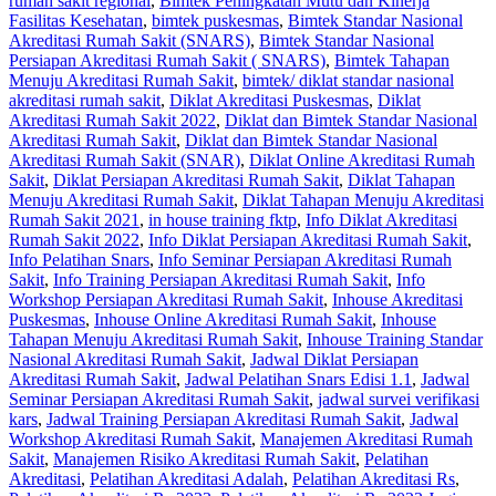
rumah sakit regional
,
Bimtek Peningkatan Mutu dan Kinerja
Fasilitas Kesehatan
,
bimtek puskesmas
,
Bimtek Standar Nasional
Akreditasi Rumah Sakit (SNARS)
,
Bimtek Standar Nasional
Persiapan Akreditasi Rumah Sakit ( SNARS)
,
Bimtek Tahapan
Menuju Akreditasi Rumah Sakit
,
bimtek/ diklat standar nasional
akreditasi rumah sakit
,
Diklat Akreditasi Puskesmas
,
Diklat
Akreditasi Rumah Sakit 2022
,
Diklat dan Bimtek Standar Nasional
Akreditasi Rumah Sakit
,
Diklat dan Bimtek Standar Nasional
Akreditasi Rumah Sakit (SNAR)
,
Diklat Online Akreditasi Rumah
Sakit
,
Diklat Persiapan Akreditasi Rumah Sakit
,
Diklat Tahapan
Menuju Akreditasi Rumah Sakit
,
Diklat Tahapan Menuju Akreditasi
Rumah Sakit 2021
,
in house training fktp
,
Info Diklat Akreditasi
Rumah Sakit 2022
,
Info Diklat Persiapan Akreditasi Rumah Sakit
,
Info Pelatihan Snars
,
Info Seminar Persiapan Akreditasi Rumah
Sakit
,
Info Training Persiapan Akreditasi Rumah Sakit
,
Info
Workshop Persiapan Akreditasi Rumah Sakit
,
Inhouse Akreditasi
Puskesmas
,
Inhouse Online Akreditasi Rumah Sakit
,
Inhouse
Tahapan Menuju Akreditasi Rumah Sakit
,
Inhouse Training Standar
Nasional Akreditasi Rumah Sakit
,
Jadwal Diklat Persiapan
Akreditasi Rumah Sakit
,
Jadwal Pelatihan Snars Edisi 1.1
,
Jadwal
Seminar Persiapan Akreditasi Rumah Sakit
,
jadwal survei verifikasi
kars
,
Jadwal Training Persiapan Akreditasi Rumah Sakit
,
Jadwal
Workshop Akreditasi Rumah Sakit
,
Manajemen Akreditasi Rumah
Sakit
,
Manajemen Risiko Akreditasi Rumah Sakit
,
Pelatihan
Akreditasi
,
Pelatihan Akreditasi Adalah
,
Pelatihan Akreditasi Rs
,