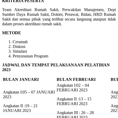
KRITERIA PESERTA
Team Akreditasi Rumah Sakit, Perwakilan Manajemen, Dept
Sumber Daya Rumah Sakit, Dokter, Perawat, Bidan, HRD Rumah
Sakit dan semua pihak yang terlibat secara langsung ataupun tidak
dalam proses akreditasi rumah sakit.
METODE
Ceramah
Diskusi
Simulasi
Penyusunan Program
JADWAL DAN TEMPAT PELAKSANAAN PELATIHAN
2023
BULAN JANUARI
BULAN FEBRUARI
BU
Angkatan I:02 – 04
FEBRUARI 2023
Angkatan I:05 – 07 JANUARI
Ang
2023
202
Angkatan II :13 – 15
FEBRUARI 2023
Angkatan II :19 – 21
Ang
JANUARI 2023
202
Angkatan III : 26 – 28
FEBRUARI 2023