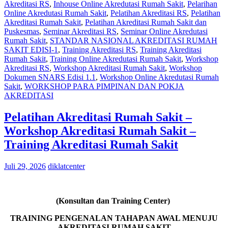
Akreditasi RS
,
Inhouse Online Akredutasi Rumah Sakit
,
Pelarihan
Online Akredutasi Rumah Sakit
,
Pelatihan Akreditasi RS
,
Pelatihan
Akreditasi Rumah Sakit
,
Pelatihan Akreditasi Rumah Sakit dan
Puskesmas
,
Seminar Akreditasi RS
,
Seminar Online Akredutasi
Rumah Sakit
,
STANDAR NASIONAL AKREDITASI RUMAH
SAKIT EDISI-1
,
Training Akreditasi RS
,
Training Akreditasi
Rumah Sakit
,
Training Online Akredutasi Rumah Sakit
,
Workshop
Akreditasi RS
,
Workshop Akreditasi Rumah Sakit
,
Workshop
Dokumen SNARS Edisi 1.1
,
Workshop Online Akredutasi Rumah
Sakit
,
WORKSHOP PARA PIMPINAN DAN POKJA
AKREDITASI
Pelatihan Akreditasi Rumah Sakit –
Workshop Akreditasi Rumah Sakit –
Training Akreditasi Rumah Sakit
Juli 29, 2026
diklatcenter
(Konsultan dan Training Center)
TRAINING PENGENALAN TAHAPAN AWAL MENUJU
AKREDITASI RUMAH SAKIT