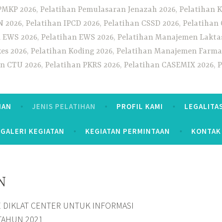
PMKP 2026, Pelatihan Pemulasaran Jenazah 2026, Pelatihan K
CN 2026, Pelatihan IPCD 2026, Pelatihan CSSD 2026, Pelatiha
 EWS 2026, Pelatihan EWS 2026, Pelatihan Manajemen Laktas
kes 2026, Pelatihan Koding 2026, Pelatihan Manajemen Farmas
han CTU 2026, Pelatihan PKRS 2026, Pelatihan CASEMIX 2026, 
HAN
JENIS PELATIHAN
PROFIL KAMI
LEGALITA
GALERI KEGIATAN
KEGIATAN PERMINTAAN
KONTAK
N
 DIKLAT CENTER UNTUK INFORMASI
TAHUN 2021