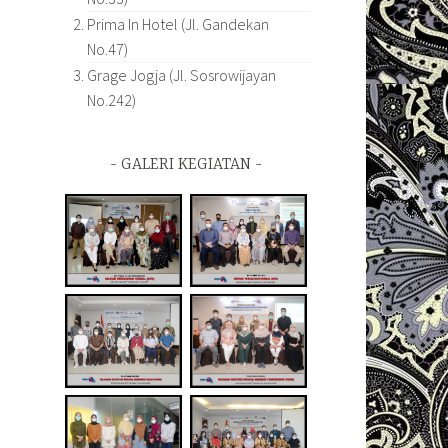
Prima In Hotel (Jl. Gandekan
No.47)
Grage Jogja (Jl. Sosrowijayan
No.242)
GALERI KEGIATAN