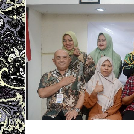
Skip
to
content