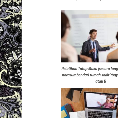
Pelatihan Tatap Muka (secara lan
narasumber dari rumah sakit Yogy
atau B