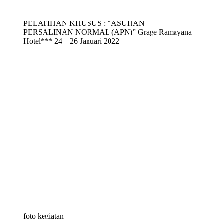
PELATIHAN KHUSUS : “ASUHAN
PERSALINAN NORMAL (APN)” Grage Ramayana
Hotel*** 24 – 26 Januari 2022
foto kegiatan