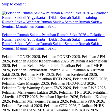
Skip to content
Pelatihan Rumah Sakit – Pelatihan Rumah Sakit 2026 – Pelatihan
Rumah Sakit di Yogyakarta – Diklat Rumah Sakit – Training
Rumah Sakit – Webinar Rumah Sakit – Seminar Rumah Sakit –
Seminar Manajemen Rumah Sakit
Pelatihan PONEK 2026, Pelatihan PONED 2026, Pelatihan APN
2026, Pelatihan Asesor Keperawatan 2026, Pelatihan Asesor Bidan
2026, Pelatihan Rekam Medik 2026, Pelatihan Pelatihan PMKP
2026, Pelatihan Pemulasaran Jenazah 2026, Pelatihan K3 Rumah
Sakit 2026, Pelatihan MFK 2026, Pelatihan Kredensial 2026,
Pelatihan IPCN 2026, Pelatihan IPCD 2026, Pelatihan CSSD 2026,
Pelatihan Case Manager 2026, Pelatihan NICU/PICU 2026,
Pelatihan Early Warning System EWS 2026, Pelatihan EWS 2026,
Pelatihan Manajemen Laktasi 2026, Pelatihan TNT 2026, Pelatihan
Akreditasi FKTP 2026, Pelatihan Hiperkes 2026, Pelatihan Koding
2026, Pelatihan Manajemen Farmasi 2026, Pelatihan PPRA 2026,
Pelatihan Resusitasi 2026, Pelatihan CTU 2026, Pelatihan PKRS
2026, Pelatihan CASEMIX 2026, Pelatihan HIV AIDS 2026