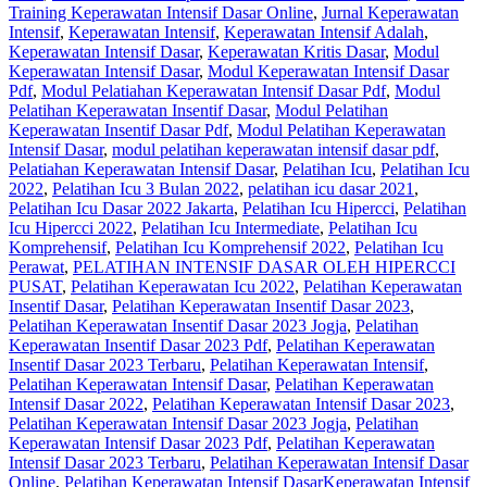
Training Keperawatan Intensif Dasar Online
,
Jurnal Keperawatan
Intensif
,
Keperawatan Intensif
,
Keperawatan Intensif Adalah
,
Keperawatan Intensif Dasar
,
Keperawatan Kritis Dasar
,
Modul
Keperawatan Intensif Dasar
,
Modul Keperawatan Intensif Dasar
Pdf
,
Modul Pelatiahan Keperawatan Intensif Dasar Pdf
,
Modul
Pelatihan Keperawatan Insentif Dasar
,
Modul Pelatihan
Keperawatan Insentif Dasar Pdf
,
Modul Pelatihan Keperawatan
Intensif Dasar
,
modul pelatihan keperawatan intensif dasar pdf
,
Pelatiahan Keperawatan Intensif Dasar
,
Pelatihan Icu
,
Pelatihan Icu
2022
,
Pelatihan Icu 3 Bulan 2022
,
pelatihan icu dasar 2021
,
Pelatihan Icu Dasar 2022 Jakarta
,
Pelatihan Icu Hipercci
,
Pelatihan
Icu Hipercci 2022
,
Pelatihan Icu Intermediate
,
Pelatihan Icu
Komprehensif
,
Pelatihan Icu Komprehensif 2022
,
Pelatihan Icu
Perawat
,
PELATIHAN INTENSIF DASAR OLEH HIPERCCI
PUSAT
,
Pelatihan Keperawatan Icu 2022
,
Pelatihan Keperawatan
Insentif Dasar
,
Pelatihan Keperawatan Insentif Dasar 2023
,
Pelatihan Keperawatan Insentif Dasar 2023 Jogja
,
Pelatihan
Keperawatan Insentif Dasar 2023 Pdf
,
Pelatihan Keperawatan
Insentif Dasar 2023 Terbaru
,
Pelatihan Keperawatan Intensif
,
Pelatihan Keperawatan Intensif Dasar
,
Pelatihan Keperawatan
Intensif Dasar 2022
,
Pelatihan Keperawatan Intensif Dasar 2023
,
Pelatihan Keperawatan Intensif Dasar 2023 Jogja
,
Pelatihan
Keperawatan Intensif Dasar 2023 Pdf
,
Pelatihan Keperawatan
Intensif Dasar 2023 Terbaru
,
Pelatihan Keperawatan Intensif Dasar
Online
,
Pelatihan Keperawatan Intensif DasarKeperawatan Intensif