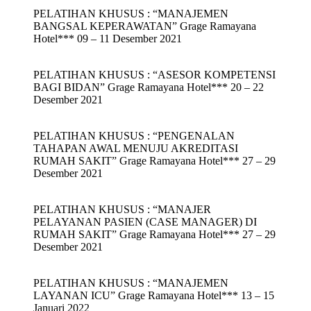
PELATIHAN KHUSUS : “MANAJEMEN
BANGSAL KEPERAWATAN” Grage Ramayana
Hotel*** 09 – 11 Desember 2021
PELATIHAN KHUSUS : “ASESOR KOMPETENSI
BAGI BIDAN” Grage Ramayana Hotel*** 20 – 22
Desember 2021
PELATIHAN KHUSUS : “PENGENALAN
TAHAPAN AWAL MENUJU AKREDITASI
RUMAH SAKIT” Grage Ramayana Hotel*** 27 – 29
Desember 2021
PELATIHAN KHUSUS : “MANAJER
PELAYANAN PASIEN (CASE MANAGER) DI
RUMAH SAKIT” Grage Ramayana Hotel*** 27 – 29
Desember 2021
PELATIHAN KHUSUS : “MANAJEMEN
LAYANAN ICU” Grage Ramayana Hotel*** 13 – 15
Januari 2022