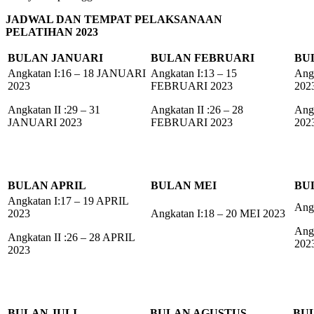
JADWAL DAN TEMPAT PELAKSANAAN
PELATIHAN
2023
BULAN JANUARI
BULAN FEBRUARI
BU
Angkatan I:16 – 18 JANUARI
Angkatan I:13 – 15
Ang
2023
FEBRUARI 2023
202
Angkatan II :29 – 31
Angkatan II :26 – 28
Ang
JANUARI 2023
FEBRUARI 2023
202
BULAN APRIL
BULAN MEI
BU
Angkatan I:17 – 19 APRIL
Ang
2023
Angkatan I:18 – 20 MEI 2023
Angk
Angkatan II :26 – 28 APRIL
202
2023
BULAN JULI
BULAN AGUSTUS
BU