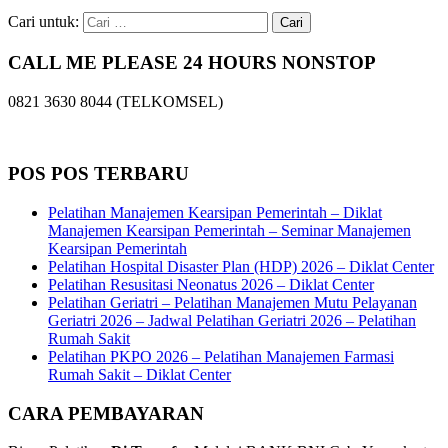
Cari untuk:
CALL ME PLEASE 24 HOURS NONSTOP
0821 3630 8044 (TELKOMSEL)
POS POS TERBARU
Pelatihan Manajemen Kearsipan Pemerintah – Diklat
Manajemen Kearsipan Pemerintah – Seminar Manajemen
Kearsipan Pemerintah
Pelatihan Hospital Disaster Plan (HDP) 2026 – Diklat Center
Pelatihan Resusitasi Neonatus 2026 – Diklat Center
Pelatihan Geriatri – Pelatihan Manajemen Mutu Pelayanan
Geriatri 2026 – Jadwal Pelatihan Geriatri 2026 – Pelatihan
Rumah Sakit
Pelatihan PKPO 2026 – Pelatihan Manajemen Farmasi
Rumah Sakit – Diklat Center
CARA PEMBAYARAN