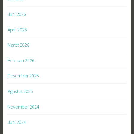
Juni 2026
April 2026
Maret 2026
Februari 2026
Desember 2025
Agustus 2025
November 2024
Juni 2024