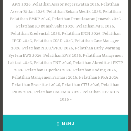
APN 2026, Pelatihan Asesor Keperawatan 2026, Pelatihan
Asesor Bidan 2026, Pelatihan Rekam Medik 2026, Pelatihan
Pelatihan PMKP 2026, Pelatihan Pemulasaran Jenazah 2026,
Pelatihan K3 Rumah Sakit 2026, Pelatihan MFK 2026,
Pelatihan Kredensial 2026, Pelatihan IPCN 2026, Pelatihan
IPCD 2026, Pelatihan CSSD 2026, Pelatihan Case Manager
2026, Pelatihan NICU/PICU 2026, Pelatihan Early Warning
System EWS 2026, Pelatihan EWS 2026, Pelatihan Manajemen
Laktasi 2026, Pelatihan TNT 2026, Pelatihan Akreditasi FKTP
2026, Pelatihan Hiperkes 2026, Pelatihan Koding 2026,
Pelatihan Manajemen Farmasi 2026, Pelatihan PPRA 2026,
Pelatihan Resusitasi 2026, Pelatihan CTU 2026, Pelatihan
PKRS 2026, Pelatihan CASEMIX 2026, Pelatihan HIV AIDS
2026
MENU