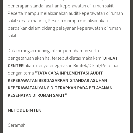
penerapan standar asuhan keperawatan di rumah sakit,
Peserta mampu melaksanakan audit keperawatan di rumah
sakit secara mandiri, Peserta mampu melaksanakan
perbaikan dalam bidang pelayanan keperawatan di rumah
sakit.
Dalam rangka meningkatkan pemahaman serta
pengetahuan akan hal tersebut diatas maka kami
DIKLAT
CENTER
akan menyelenggarakan Bimtek/Diklat/Pelatihan
dengan tema
“TATA CARA IMPLEMENTASI AUDIT
KEPERAWATAN BERDASARKAN STANDAR ASUHAN
KEPERAWATAN YANG DITERAPKAN PADA PELAYANAN
KESEHATAN DI RUMAH SAKIT”
METODE BIMTEK
Ceramah