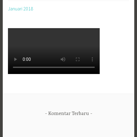
Januari 2018
Komentar Terbaru