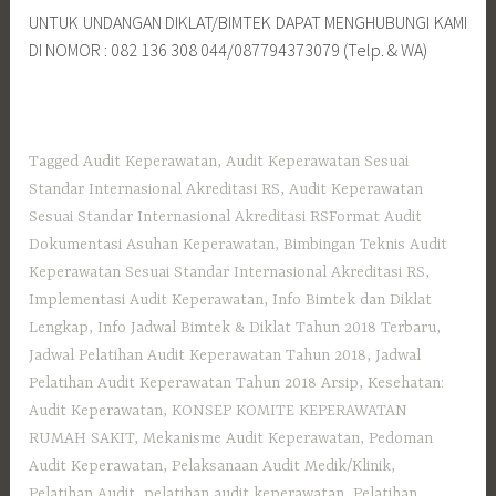
UNTUK UNDANGAN DIKLAT/BIMTEK DAPAT MENGHUBUNGI KAMI
DI NOMOR : 082 136 308 044/087794373079 (Telp. & WA)
Tagged
Audit Keperawatan
,
Audit Keperawatan Sesuai
Standar Internasional Akreditasi RS
,
Audit Keperawatan
Sesuai Standar Internasional Akreditasi RSFormat Audit
Dokumentasi Asuhan Keperawatan
,
Bimbingan Teknis Audit
Keperawatan Sesuai Standar Internasional Akreditasi RS
,
Implementasi Audit Keperawatan
,
Info Bimtek dan Diklat
Lengkap
,
Info Jadwal Bimtek & Diklat Tahun 2018 Terbaru‎
,
Jadwal Pelatihan Audit Keperawatan Tahun 2018
,
Jadwal
Pelatihan Audit Keperawatan Tahun 2018 Arsip
,
Kesehatan:
Audit Keperawatan
,
KONSEP KOMITE KEPERAWATAN
RUMAH SAKIT
,
Mekanisme Audit Keperawatan
,
Pedoman
Audit Keperawatan
,
Pelaksanaan Audit Medik/Klinik
,
Pelatihan Audit
,
pelatihan audit keperawatan
,
Pelatihan