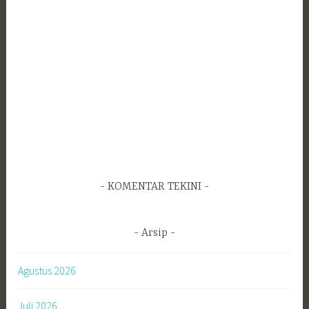
KOMENTAR TEKINI
Arsip
Agustus 2026
Juli 2026