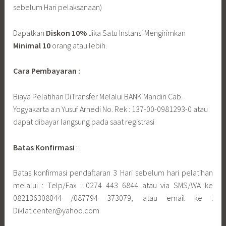
sebelum Hari pelaksanaan)
Dapatkan
Diskon 10%
Jika Satu Instansi Mengirimkan
Minimal 10
orang atau lebih.
Cara Pembayaran :
Biaya Pelatihan DiTransfer Melalui BANK Mandiri Cab.
Yogyakarta a.n Yusuf Arnedi No. Rek : 137-00-0981293-0 atau
dapat dibayar langsung pada saat registrasi
Batas Konfirmasi
:
Batas konfirmasi pendaftaran 3 Hari sebelum hari pelatihan
melalui : Telp/Fax : 0274 443 6844 atau via SMS/WA ke
082136308044 /087794 373079, atau email ke :
Diklat.center@yahoo.com