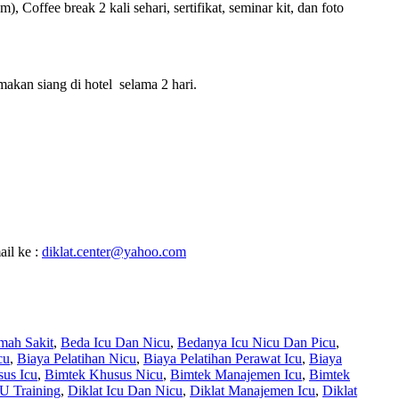
offee break 2 kali sehari, sertifikat, seminar kit, dan foto
makan siang di hotel selama 2 hari.
ail ke :
diklat.center@yahoo.com
mah Sakit
,
Beda Icu Dan Nicu
,
Bedanya Icu Nicu Dan Picu
,
cu
,
Biaya Pelatihan Nicu
,
Biaya Pelatihan Perawat Icu
,
Biaya
us Icu
,
Bimtek Khusus Nicu
,
Bimtek Manajemen Icu
,
Bimtek
U Training
,
Diklat Icu Dan Nicu
,
Diklat Manajemen Icu
,
Diklat