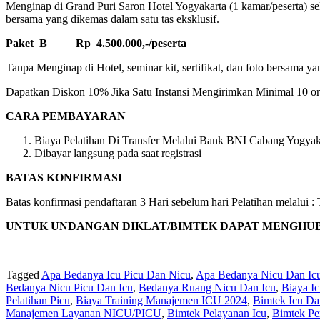
Menginap di Grand Puri Saron Hotel Yogyakarta (1 kamar/peserta) sela
bersama yang dikemas dalam satu tas eksklusif.
Paket B Rp 4.500.000,-/peserta
Tanpa Menginap di Hotel, seminar kit, sertifikat, dan foto bersama ya
Dapatkan Diskon 10% Jika Satu Instansi Mengirimkan Minimal 10 ora
CARA PEMBAYARAN
Biaya Pelatihan Di Transfer Melalui Bank BNI Cabang Yogyaka
Dibayar langsung pada saat registrasi
BATAS KONFIRMASI
Batas konfirmasi pendaftaran 3 Hari sebelum hari Pelatihan melalui
UNTUK UNDANGAN DIKLAT/BIMTEK DAPAT MENGHUBUNGI 
Tagged
Apa Bedanya Icu Picu Dan Nicu
,
Apa Bedanya Nicu Dan Ic
Bedanya Nicu Picu Dan Icu
,
Bedanya Ruang Nicu Dan Icu
,
Biaya I
Pelatihan Picu
,
Biaya Training Manajemen ICU 2024
,
Bimtek Icu Da
Manajemen Layanan NICU/PICU
,
Bimtek Pelayanan Icu
,
Bimtek Pe