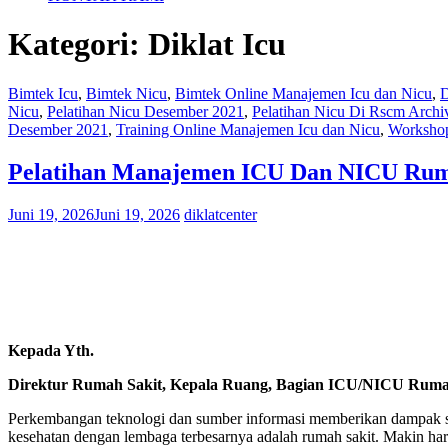
Kategori:
Diklat Icu
Bimtek Icu
,
Bimtek Nicu
,
Bimtek Online Manajemen Icu dan Nicu
,
D
Nicu
,
Pelatihan Nicu Desember 2021
,
Pelatihan Nicu Di Rscm Archi
Desember 2021
,
Training Online Manajemen Icu dan Nicu
,
Workshop
Pelatihan Manajemen ICU Dan NICU Rumah
Juni 19, 2026
Juni 19, 2026
diklatcenter
Kepada Yth.
Direktur Rumah Sakit, Kepala Ruang, Bagian ICU/NICU Rumah 
Perkembangan teknologi dan sumber informasi memberikan dampak sig
kesehatan dengan lembaga terbesarnya adalah rumah sakit. Makin har