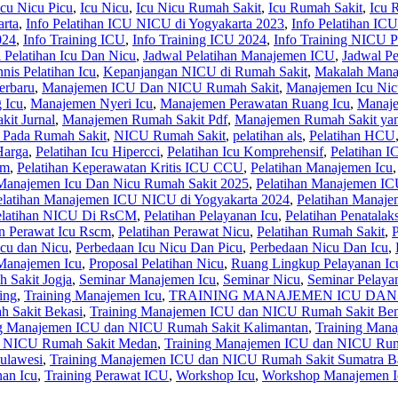
ccu Nicu Picu
,
Icu Nicu
,
Icu Nicu Rumah Sakit
,
Icu Rumah Sakit
,
Icu 
arta
,
Info Pelatihan ICU NICU di Yogyakarta 2023
,
Info Pelatihan IC
024
,
Info Training ICU
,
Info Training ICU 2024
,
Info Training NICU P
 Pelatihan Icu Dan Nicu
,
Jadwal Pelatihan Manajemen ICU
,
Jadwal Pe
nnis Pelatihan Icu
,
Kepanjangan NICU di Rumah Sakit
,
Makalah Mana
erbaru
,
Manajemen ICU Dan NICU Rumah Sakit
,
Manajemen Icu Nic
 Icu
,
Manajemen Nyeri Icu
,
Manajemen Perawatan Ruang Icu
,
Manaje
it Jurnal
,
Manajemen Rumah Sakit Pdf
,
Manajemen Rumah Sakit ya
 Pada Rumah Sakit
,
NICU Rumah Sakit
,
pelatihan als
,
Pelatihan HCU
Harga
,
Pelatihan Icu Hipercci
,
Pelatihan Icu Komprehensif
,
Pelatihan 
cm
,
Pelatihan Keperawatan Kritis ICU CCU
,
Pelatihan Manajemen Icu
 Manajemen Icu Dan Nicu Rumah Sakit 2025
,
Pelatihan Manajemen IC
elatihan Manajemen ICU NICU di Yogyakarta 2024
,
Pelatihan Manaj
elatihan NICU Di RsCM
,
Pelatihan Pelayanan Icu
,
Pelatihan Penatala
an Perawat Icu Rscm
,
Pelatihan Perawat Nicu
,
Pelatihan Rumah Sakit‎
,
P
Icu dan Nicu
,
Perbedaan Icu Nicu Dan Picu
,
Perbedaan Nicu Dan Icu
,
 Manajemen Icu
,
Proposal Pelatihan Nicu
,
Ruang Lingkup Pelayanan Ic
 Sakit Jogja
,
Seminar Manajemen Icu
,
Seminar Nicu
,
Seminar Pelaya
ing
,
Training Manajemen Icu
,
TRAINING MANAJEMEN ICU DAN
 Sakit Bekasi
,
Training Manajemen ICU dan NICU Rumah Sakit Be
ng Manajemen ICU dan NICU Rumah Sakit Kalimantan
,
Training Man
n NICU Rumah Sakit Medan
,
Training Manajemen ICU dan NICU Ruma
ulawesi
,
Training Manajemen ICU dan NICU Rumah Sakit Sumatra B
nan Icu
,
Training Perawat ICU
,
Workshop Icu
,
Workshop Manajemen I