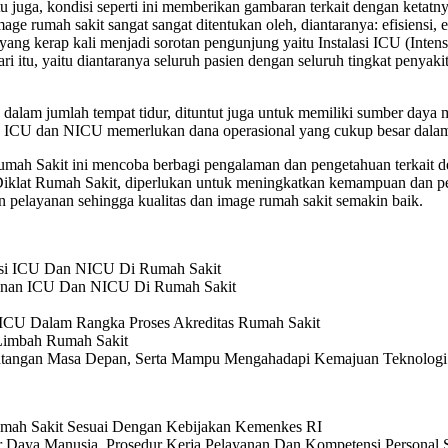
u juga, kondisi seperti ini memberikan gambaran terkait dengan ketatn
age rumah sakit sangat sangat ditentukan oleh, diantaranya: efisiensi,
yang kerap kali menjadi sorotan pengunjung yaitu Instalasi ICU (Inten
ari itu, yaitu diantaranya seluruh pasien dengan seluruh tingkat penya
dalam jumlah tempat tidur, dituntut juga untuk memiliki sumber daya 
an ICU dan NICU memerlukan dana operasional yang cukup besar dala
Sakit ini mencoba berbagi pengalaman dan pengetahuan terkait d
 Diklat Rumah Sakit, diperlukan untuk meningkatkan kemampuan dan 
pelayanan sehingga kualitas dan image rumah sakit semakin baik.
asi ICU Dan NICU Di Rumah Sakit
anan ICU Dan NICU Di Rumah Sakit
ICU Dalam Rangka Proses Akreditas Rumah Sakit
imbah Rumah Sakit
angan Masa Depan, Serta Mampu Mengahadapi Kemajuan Teknologi
mah Sakit Sesuai Dengan Kebijakan Kemenkes RI
r Daya Manusia, Prosedur Kerja Pelayanan Dan Kompetensi Personal 