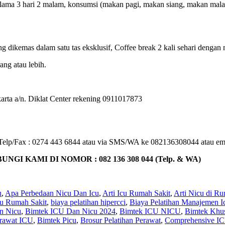
ma 3 hari 2 malam, konsumsi (makan pagi, makan siang, makan malam), C
ng dikemas dalam satu tas eksklusif, Coffee break 2 kali sehari dengan 
ng atau lebih.
rta a/n. Diklat Center rekening 0911017873
 : Telp/Fax : 0274 443 6844 atau via SMS/WA ke 082136308044 atau em
KAMI DI NOMOR : 082 136 308 044 (Telp. & WA)
u
,
Apa Perbedaan Nicu Dan Icu
,
Arti Icu Rumah Sakit
,
Arti Nicu di Ru
cu Rumah Sakit
,
biaya pelatihan hipercci
,
Biaya Pelatihan Manajemen I
n Nicu
,
Bimtek ICU Dan Nicu 2024
,
Bimtek ICU NICU
,
Bimtek Khus
rawat ICU
,
Bimtek Picu
,
Brosur Pelatihan Perawat
,
Comprehensive IC