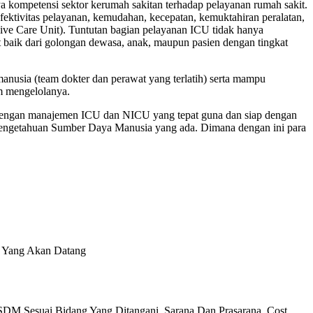
ya kompetensi sektor kerumah sakitan terhadap pelayanan rumah sakit.
 efektivitas pelayanan, kemudahan, kecepatan, kemuktahiran peralatan,
sive Care Unit). Tuntutan bagian pelayanan ICU tidak hanya
kit baik dari golongan dewasa, anak, maupun pasien dengan tingkat
manusia (team dokter dan perawat yang terlatih) serta mampu
m mengelolanya.
engan manajemen ICU dan NICU yang tepat guna dan siap dengan
pengetahuan Sumber Daya Manusia yang ada. Dimana dengan ini para
 Yang Akan Datang
SDM Sesuai Bidang Yang Ditangani, Sarana Dan Prasarana, Cost