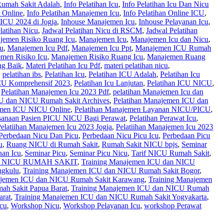
Rumah Sakit Adalah
,
Info Pelatihan Icu
,
Info Pelatihan Icu Dan Nicu
U Online
,
Info Pelatihan Manajemen Icu
,
Info Pelatihan Online ICU
,
ICU 2024 di Jogja
,
Inhouse Manajemen Icu
,
Inhouse Pelayanan Icu
,
latihan Nicu
,
Jadwal Pelatihan Nicu di RSCM
,
Jadwal Pelatihan
jemen Risiko Ruang Icu
,
Manajemen Icu
,
Manajemen Icu dan Nicu
,
u
,
Manajemen Icu Pdf
,
Manajemen Icu Ppt
,
Manajemen ICU Rumah
men Risiko Icu
,
Manajemen Risiko Ruang Icu
,
Manajemen Ruang
ng Baik
,
Materi Pelatihan Icu Pdf
,
materi pelatihan nicu
,
,
pelatihan ibs
,
Pelatihan Icu
,
Pelatihan ICU Adalah
,
Pelatihan Icu
ICU Komprehensif 2023
,
Pelatihan Icu Lanjutan
,
Pelatihan ICU NICU
,
,
Pelatihan Manajemen Icu 2023 Pdf
,
pelatihan Manajemen Icu dan
U dan NICU Rumah Sakit Archives
,
Pelatihan Manajemen ICU dan
emen ICU NICU Online
,
Pelatihan Manajemen Layanan NICU/PICU
,
ksanaan Pasien PICU NICU Bagi Perawat
,
Pelatihan Perawat Icu
,
elatiihan Manajemen Icu 2023 Jogja
,
Pelatiihan Manajemen Icu 2023
Perbedaan Nicu Dan Picu
,
Perbedaan Nicu Picu Icu
,
Perbedaan Picu
u
,
Ruang NICU di Rumah Sakit
,
Rumah Sakit NICU bpjs
,
Seminar
nan Icu
,
Seminar Picu
,
Seminar Picu Nicu
,
Tarif NICU Rumah Sakit
,
 NICU RUMAH SAKIT
,
Training Manajemen ICU dan NICU
ngkulu
,
Training Manajemen ICU dan NICU Rumah Sakit Bogor
,
ajemen ICU dan NICU Rumah Sakit Karawang
,
Training Manajemen
h Sakit Papua Barat
,
Training Manajemen ICU dan NICU Rumah
arat
,
Training Manajemen ICU dan NICU Rumah Sakit Yogyakarta
,
cu
,
Workshop Nicu
,
Workshop Pelayanan Icu
,
workshop Perawat