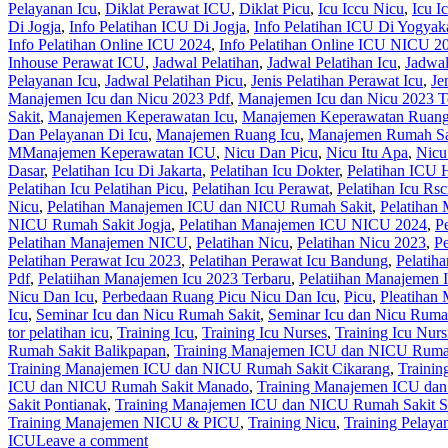
Pelayanan Icu
,
Diklat Perawat ICU
,
Diklat Picu
,
Icu Iccu Nicu
,
Icu I
Di Jogja
,
Info Pelatihan ICU Di Jogja
,
Info Pelatihan ICU Di Yogyak
Info Pelatihan Online ICU 2024
,
Info Pelatihan Online ICU NICU 2
Inhouse Perawat ICU
,
Jadwal Pelatihan
,
Jadwal Pelatihan Icu
,
Jadwal
Pelayanan Icu
,
Jadwal Pelatihan Picu
,
Jenis Pelatihan Perawat Icu
,
Je
Manajemen Icu dan Nicu 2023 Pdf
,
Manajemen Icu dan Nicu 2023 T
Sakit
,
Manajemen Keperawatan Icu
,
Manajemen Keperawatan Ruang
Dan Pelayanan Di Icu
,
Manajemen Ruang Icu
,
Manajemen Rumah Sak
MManajemen Keperawatan ICU
,
Nicu Dan Picu
,
Nicu Itu Apa
,
Nicu
Dasar
,
Pelatihan Icu Di Jakarta
,
Pelatihan Icu Dokter
,
Pelatihan ICU 
Pelatihan Icu Pelatihan Picu
,
Pelatihan Icu Perawat
,
Pelatihan Icu Rs
Nicu
,
Pelatihan Manajemen ICU dan NICU Rumah Sakit
,
Pelatihan
NICU Rumah Sakit Jogja
,
Pelatihan Manajemen ICU NICU 2024
,
P
Pelatihan Manajemen NICU
,
Pelatihan Nicu
,
Pelatihan Nicu 2023
,
P
Pelatihan Perawat Icu 2023
,
Pelatihan Perawat Icu Bandung
,
Pelatih
Pdf
,
Pelatiihan Manajemen Icu 2023 Terbaru
,
Pelatiihan Manajemen 
Nicu Dan Icu
,
Perbedaan Ruang Picu Nicu Dan Icu
,
Picu
,
Pleatihan
Icu
,
Seminar Icu dan Nicu Rumah Sakit
,
Seminar Icu dan Nicu Rumah
tor pelatihan icu
,
Training Icu
,
Training Icu Nurses
,
Training Icu Nurs
Rumah Sakit Balikpapan
,
Training Manajemen ICU dan NICU Rumah
Training Manajemen ICU dan NICU Rumah Sakit Cikarang
,
Traini
ICU dan NICU Rumah Sakit Manado
,
Training Manajemen ICU da
Sakit Pontianak
,
Training Manajemen ICU dan NICU Rumah Sakit S
Training Manajemen NICU & PICU
,
Training Nicu
,
Training Pelaya
ICU
Leave a comment