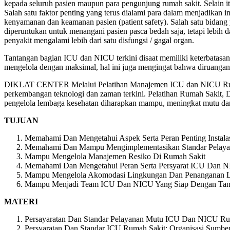
kepada seluruh pasien maupun para pengunjung rumah sakit. Selain it
Salah satu faktor penting yang terus dialami para dalam menjadikan im
kenyamanan dan keamanan pasien (patient safety). Salah satu bidang 
diperuntukan untuk menangani pasien pasca bedah saja, tetapi lebih d
penyakit mengalami lebih dari satu disfungsi / gagal organ.
Tantangan bagian ICU dan NICU terkini disaat memiliki keterbatasan 
mengelola dengan maksimal, hal ini juga mengingat bahwa diruang
DIKLAT CENTER Melalui Pelatihan Manajemen ICU dan NICU Rumah 
perkembangan teknologi dan zaman terkini. Pelatihan Rumah Sakit,
pengelola lembaga kesehatan diharapkan mampu, meningkat mutu dan 
TUJUAN
Memahami Dan Mengetahui Aspek Serta Peran Penting Instal
Memahami Dan Mampu Mengimplementasikan Standar Pelay
Mampu Mengelola Manajemen Resiko Di Rumah Sakit
Memahami Dan Mengetahui Peran Serta Persyarat ICU Dan N
Mampu Mengelola Akomodasi Lingkungan Dan Penanganan L
Mampu Menjadi Team ICU Dan NICU Yang Siap Dengan Tant
MATERI
Persayaratan Dan Standar Pelayanan Mutu ICU Dan NICU Ru
Persyaratan Dan Standar ICU Rumah Sakit: Organisasi Sumbe