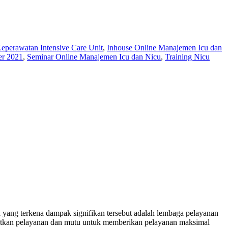
eperawatan Intensive Care Unit
,
Inhouse Online Manajemen Icu dan
er 2021
,
Seminar Online Manajemen Icu dan Nicu
,
Training Nicu
 yang terkena dampak signifikan tersebut adalah lembaga pelayanan
ngkatkan pelayanan dan mutu untuk memberikan pelayanan maksimal