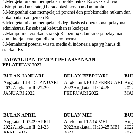
4.Mengetahui dan mempelajari problematika Rs swasta di era
distruption dan strategi beradaptasi bertahan dan tumbuh
5.Mengetahui dan mempelajari potensi dan problematika hukum dan
etika pada manajemen Rs
6.Mengetahui dan mempelajari degilitasisasi operasional pelayanan
administrasi Rs sebagai kebutuhan rs kedepan
7.Mampu menerapkan strategi Rs peningkatan kinerja pelayanan
dan kinerja keuangan di era new normal
8.Memahami potensi wisata medis di indonesia,apa yg harus di
siapkan Rs
JADWAL DAN TEMPAT PELAKSANAAN
PELATIHAN
2022
BULAN JANUARI
BULAN FEBRUARI
BU
Angkatan I:13-15 JANUARI
Angkatan I:10-12 FEBRUARI
Ang
2022Angkatan II :27-29
2022Angkatan II :24-26
2022
JANUARI 2022
FEBRUARI 2022
MAR
BULAN APRIL
BULAN MEI
BU
Angkatan I:07-09 APRIL
Angkatan I:12-14 MEI
Angk
2022Angkatan II :21-23
2022Angkatan II :23-25 MEI
2022
APRIL 2022
2022
202