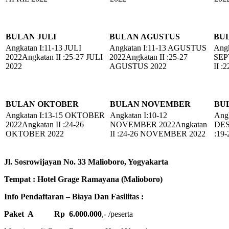
BULAN JULI
BULAN AGUSTUS
BU
Angkatan I:11-13 JULI
Angkatan I:11-13 AGUSTUS
Angk
2022Angkatan II :25-27 JULI
2022Angkatan II :25-27
SEP
2022
AGUSTUS 2022
II 
BULAN OKTOBER
BULAN NOVEMBER
BU
Angkatan I:13-15 OKTOBER
Angkatan I:10-12
Angk
2022Angkatan II :24-26
NOVEMBER 2022Angkatan
DES
OKTOBER 2022
II :24-26 NOVEMBER 2022
:19
Jl. Sosrowijayan No. 33 Malioboro, Yogyakarta
Tempat : Hotel Grage Ramayana (Malioboro)
Info Pendaftaran – Biaya Dan Fasilitas :
Paket A
Rp 6.000.000
,- /peserta