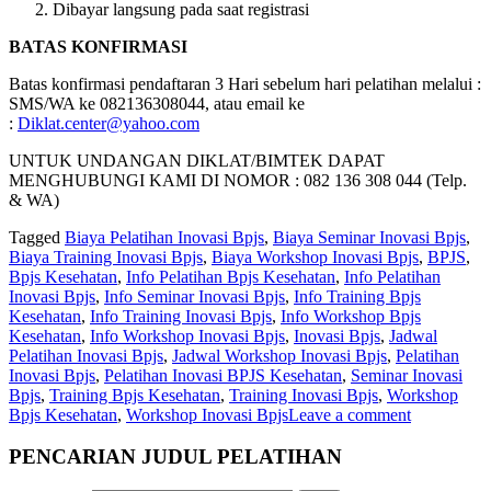
Dibayar langsung pada saat registrasi
BATAS KONFIRMASI
Batas konfirmasi pendaftaran 3 Hari sebelum hari pelatihan melalui :
SMS/WA ke 082136308044, atau email ke
:
Diklat.center@yahoo.com
UNTUK UNDANGAN DIKLAT/BIMTEK DAPAT
MENGHUBUNGI KAMI DI NOMOR : 082 136 308 044 (Telp.
& WA)
Tagged
Biaya Pelatihan Inovasi Bpjs
,
Biaya Seminar Inovasi Bpjs
,
Biaya Training Inovasi Bpjs
,
Biaya Workshop Inovasi Bpjs
,
BPJS
,
Bpjs Kesehatan
,
Info Pelatihan Bpjs Kesehatan
,
Info Pelatihan
Inovasi Bpjs
,
Info Seminar Inovasi Bpjs
,
Info Training Bpjs
Kesehatan
,
Info Training Inovasi Bpjs
,
Info Workshop Bpjs
Kesehatan
,
Info Workshop Inovasi Bpjs
,
Inovasi Bpjs
,
Jadwal
Pelatihan Inovasi Bpjs
,
Jadwal Workshop Inovasi Bpjs
,
Pelatihan
Inovasi Bpjs
,
Pelatihan Inovasi BPJS Kesehatan
,
Seminar Inovasi
Bpjs
,
Training Bpjs Kesehatan
,
Training Inovasi Bpjs
,
Workshop
Bpjs Kesehatan
,
Workshop Inovasi Bpjs
Leave a comment
PENCARIAN JUDUL PELATIHAN