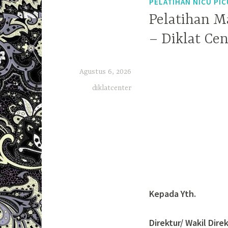
PELATIHAN NICU PIC
Pelatihan M
– Diklat Cen
Agustus 6, 2026
diklatcenter
Kepada Yth.
Direktur/ Wakil Dir