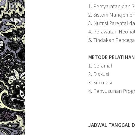
1. Persyaratan dan 
2. Sistem Manajemen 
3. Nutrisi Parental d
4. Perawatan Neonat
5. Tindakan Pencega
METODE PELATIHAN 
1. Ceramah
2. Diskusi
3. Simulasi
4. Penyusunan Prog
JADWAL TANGGAL D