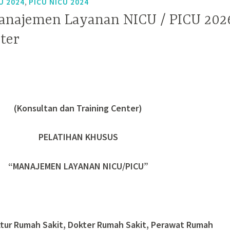
,
U 2024
PICU NICU 2024
anajemen Layanan NICU / PICU 202
ter
(Konsultan dan Training Center)
PELATIHAN KHUSUS
“MANAJEMEN LAYANAN NICU/PICU”
ektur Rumah Sakit, Dokter Rumah Sakit, Perawat Rumah