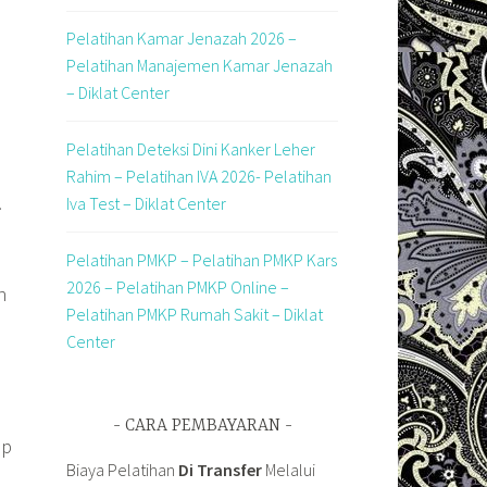
Pelatihan Kamar Jenazah 2026 –
Pelatihan Manajemen Kamar Jenazah
– Diklat Center
Pelatihan Deteksi Dini Kanker Leher
Rahim – Pelatihan IVA 2026- Pelatihan
.
Iva Test – Diklat Center
Pelatihan PMKP – Pelatihan PMKP Kars
2026 – Pelatihan PMKP Online –
n
Pelatihan PMKP Rumah Sakit – Diklat
a
Center
CARA PEMBAYARAN
ap
Biaya Pelatihan
Di Transfer
Melalui