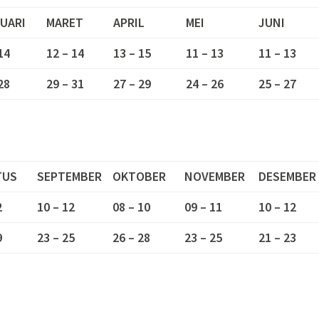
UARI
MARET
APRIL
MEI
JUNI
14
12 – 14
13 – 15
11 – 13
11 – 13
28
29 – 31
27 – 29
24 – 26
25 – 27
TUS
SEPTEMBER
OKTOBER
NOVEMBER
DESEMBER
2
10 – 12
08 – 10
09 – 11
10 – 12
9
23 – 25
26 – 28
23 – 25
21 – 23