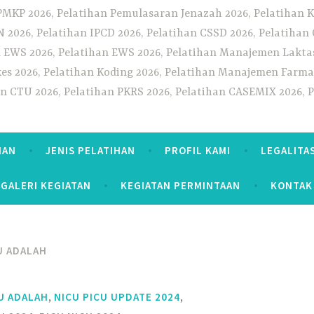
PMKP 2026, Pelatihan Pemulasaran Jenazah 2026, Pelatihan K
CN 2026, Pelatihan IPCD 2026, Pelatihan CSSD 2026, Pelatiha
 EWS 2026, Pelatihan EWS 2026, Pelatihan Manajemen Laktas
kes 2026, Pelatihan Koding 2026, Pelatihan Manajemen Farmas
han CTU 2026, Pelatihan PKRS 2026, Pelatihan CASEMIX 2026, 
HAN
JENIS PELATIHAN
PROFIL KAMI
LEGALITA
GALERI KEGIATAN
KEGIATAN PERMINTAAN
KONTAK
U ADALAH
,
,
U ADALAH
NICU PICU UPDATE 2024