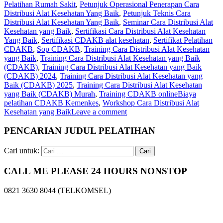
Pelatihan Rumah Sakit
,
Petunjuk Operasional Penerapan Cara
Distribusi Alat Kesehatan Yang Baik
,
Petunjuk Teknis Cara
Distribusi Alat Kesehatan Yang Baik
,
Seminar Cara Distribusi Alat
Kesehatan yang Baik
,
Sertifikasi Cara Distribusi Alat Kesehatan
Yang Baik
,
Sertifikasi CDAKB alat kesehatan
,
Sertifikat Pelatihan
CDAKB
,
Sop CDAKB
,
Training Cara Distribusi Alat Kesehatan
yang Baik
,
Training Cara Distribusi Alat Kesehatan yang Baik
(CDAKB)
,
Training Cara Distribusi Alat Kesehatan yang Baik
(CDAKB) 2024
,
Training Cara Distribusi Alat Kesehatan yang
Baik (CDAKB) 2025
,
Training Cara Distribusi Alat Kesehatan
yang Baik (CDAKB) Murah
,
Training CDAKB onlineBiaya
pelatihan CDAKB Kemenkes
,
Workshop Cara Distribusi Alat
Kesehatan yang Baik
Leave a comment
PENCARIAN JUDUL PELATIHAN
Cari untuk:
CALL ME PLEASE 24 HOURS NONSTOP
0821 3630 8044 (TELKOMSEL)