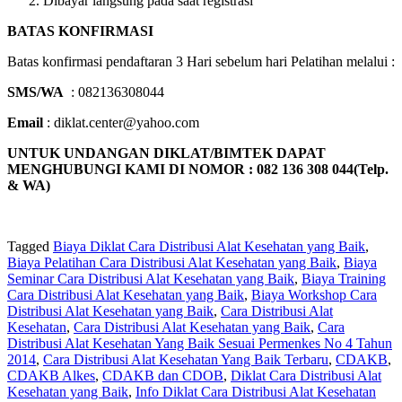
Dibayar langsung pada saat registrasi
BATAS KONFIRMASI
Batas konfirmasi pendaftaran 3 Hari sebelum hari Pelatihan melalui :
SMS/WA
: 082136308044
Email
: diklat.center@yahoo.com
UNTUK UNDANGAN DIKLAT/BIMTEK DAPAT
MENGHUBUNGI KAMI DI NOMOR : 082 136 308 044(Telp.
& WA)
Tagged
Biaya Diklat Cara Distribusi Alat Kesehatan yang Baik
,
Biaya Pelatihan Cara Distribusi Alat Kesehatan yang Baik
,
Biaya
Seminar Cara Distribusi Alat Kesehatan yang Baik
,
Biaya Training
Cara Distribusi Alat Kesehatan yang Baik
,
Biaya Workshop Cara
Distribusi Alat Kesehatan yang Baik
,
Cara Distribusi Alat
Kesehatan
,
Cara Distribusi Alat Kesehatan yang Baik
,
Cara
Distribusi Alat Kesehatan Yang Baik Sesuai Permenkes No 4 Tahun
2014
,
Cara Distribusi Alat Kesehatan Yang Baik Terbaru
,
CDAKB
,
CDAKB Alkes
,
CDAKB dan CDOB
,
Diklat Cara Distribusi Alat
Kesehatan yang Baik
,
Info Diklat Cara Distribusi Alat Kesehatan