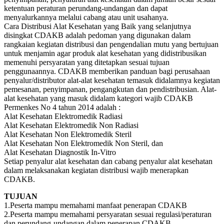
ketentuan peraturan perundang-undangan dan dapat
menyalurkannya melalui cabang atau unit usahanya.
Cara Distribusi Alat Kesehatan yang Baik yang selanjutnya
disingkat CDAKB adalah pedoman yang digunakan dalam
rangkaian kegiatan distribusi dan pengendalian mutu yang bertujuan
untuk menjamin agar produk alat kesehatan yang didistribusikan
memenuhi persyaratan yang ditetapkan sesuai tujuan
penggunaannya. CDAKB memberikan panduan bagi perusahaan
penyalur/distributor alat-alat kesehatan temasuk didalamnya kegiatan
pemesanan, penyimpanan, pengangkutan dan pendistribusian. Alat-
alat kesehatan yang masuk didalam kategori wajib CDAKB
Permenkes No 4 tahun 2014 adalah :
Alat Kesehatan Elektromedik Radiasi
Alat Kesehatan Elektromedik Non Radiasi
Alat Kesehatan Non Elektromedik Steril
Alat Kesehatan Non Elektromedik Non Steril, dan
Alat Kesehatan Diagnostik In-Vitro
Setiap penyalur alat kesehatan dan cabang penyalur alat kesehatan
dalam melaksanakan kegiatan distribusi wajib menerapkan
CDAKB.
TUJUAN
1.Peserta mampu memahami manfaat penerapan CDAKB
2.Peserta mampu memahami persyaratan sesuai regulasi/peraturan
dan perundang-undangan dalam penerapan CDAKB