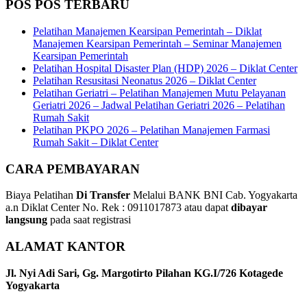
POS POS TERBARU
Pelatihan Manajemen Kearsipan Pemerintah – Diklat
Manajemen Kearsipan Pemerintah – Seminar Manajemen
Kearsipan Pemerintah
Pelatihan Hospital Disaster Plan (HDP) 2026 – Diklat Center
Pelatihan Resusitasi Neonatus 2026 – Diklat Center
Pelatihan Geriatri – Pelatihan Manajemen Mutu Pelayanan
Geriatri 2026 – Jadwal Pelatihan Geriatri 2026 – Pelatihan
Rumah Sakit
Pelatihan PKPO 2026 – Pelatihan Manajemen Farmasi
Rumah Sakit – Diklat Center
CARA PEMBAYARAN
Biaya Pelatihan
Di Transfer
Melalui BANK BNI Cab. Yogyakarta
a.n Diklat Center No. Rek : 0911017873 atau dapat
dibayar
langsung
pada saat registrasi
ALAMAT KANTOR
Jl. Nyi Adi Sari, Gg. Margotirto Pilahan KG.I/726 Kotagede
Yogyakarta