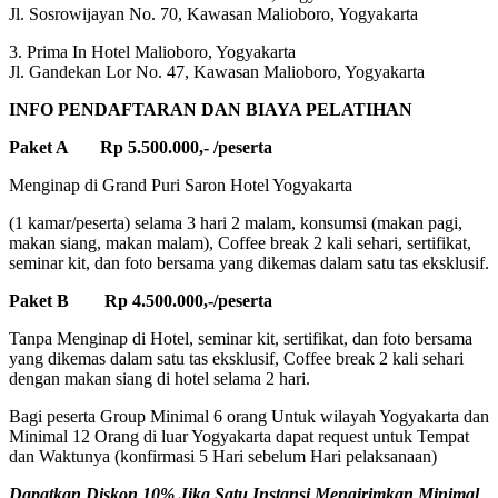
Jl. Sosrowijayan No. 70, Kawasan Malioboro, Yogyakarta
3. Prima In Hotel Malioboro, Yogyakarta
Jl. Gandekan Lor No. 47, Kawasan Malioboro, Yogyakarta
INFO PENDAFTARAN DAN BIAYA PELATIHAN
Paket A Rp 5.500.000,- /peserta
Menginap di Grand Puri Saron Hotel Yogyakarta
(1 kamar/peserta) selama 3 hari 2 malam, konsumsi (makan pagi,
makan siang, makan malam), Coffee break 2 kali sehari, sertifikat,
seminar kit, dan foto bersama yang dikemas dalam satu tas eksklusif.
Paket B Rp 4.500.000,-/peserta
Tanpa Menginap di Hotel, seminar kit, sertifikat, dan foto bersama
yang dikemas dalam satu tas eksklusif, Coffee break 2 kali sehari
dengan makan siang di hotel selama 2 hari.
Bagi peserta Group Minimal 6 orang Untuk wilayah Yogyakarta dan
Minimal 12 Orang di luar Yogyakarta dapat request untuk Tempat
dan Waktunya (konfirmasi 5 Hari sebelum Hari pelaksanaan)
Dapatkan Diskon 10% Jika Satu Instansi Mengirimkan Minimal