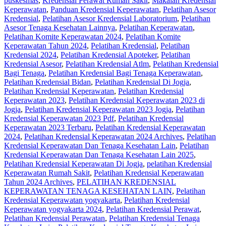
puskesmas
,
Kredensial Perawat Rumah Sakit
,
Makalah Kredensial
Keperawatan
,
Panduan Kredensial Keperawatan
,
Pelatihan Asesor
Kredensial
,
Pelatihan Asesor Kredensial Laboratorium
,
Pelatihan
Asesor Tenaga Kesehatan Lainnya
,
Pelatihan Keperawatan
,
Pelatihan Komite Keperawatan 2024
,
Pelatihan Komite
Keperawatan Tahun 2024
,
Pelatihan Kredensial
,
Pelatihan
Kredensial 2024
,
Pelatihan Kredensial Apoteker
,
Pelatihan
Kredensial Asesor
,
Pelatihan Kredensial Atlm
,
Pelatihan Kredensial
Bagi Tenaga
,
Pelatihan Kredensial Bagi Tenaga Keperawatan
,
Pelatihan Kredensial Bidan
,
Pelatihan Kredensial Di Jogja
,
Pelatihan Kredensial Keperawatan
,
Pelatihan Kredensial
Keperawatan 2023
,
Pelatihan Kredensial Keperawatan 2023 di
Jogja
,
Pelatihan Kredensial Keperawatan 2023 Jogja
,
Pelatihan
Kredensial Keperawatan 2023 Pdf
,
Pelatihan Kredensial
Keperawatan 2023 Terbaru
,
Pelatihan Kredensial Keperawatan
2024
,
Pelatihan Kredensial Keperawatan 2024 Archives
,
Pelatihan
Kredensial Keperawatan Dan Tenaga Kesehatan Lain
,
Pelatihan
Kredensial Keperawatan Dan Tenaga Kesehatan Lain 2025
,
Pelatihan Kredensial Keperawatan Di Jogja
,
pelatihan Kredensial
Keperawatan Rumah Sakit
,
Pelatihan Kredensial Keperawatan
Tahun 2024 Archives
,
PELATIHAN KREDENSIAL
KEPERAWATAN TENAGA KESEHATAN LAIN
,
Pelatihan
Kredensial Keperawatan yogyakarta
,
Pelatihan Kredensial
Keperawatan yogyakarta 2024
,
Pelatihan Kredensial Perawat
,
Pelatihan Kredensial Perawatan
,
Pelatihan Kredensial Tenaga