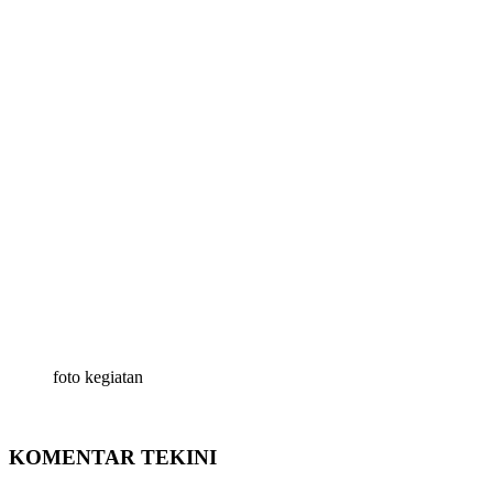
foto kegiatan
KOMENTAR TEKINI