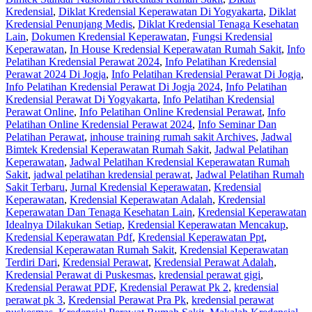
Kredensial
,
Diklat Kredensial Keperawatan Di Yogyakarta
,
Diklat
Kredensial Penunjang Medis
,
Diklat Kredensial Tenaga Kesehatan
Lain
,
Dokumen Kredensial Keperawatan
,
Fungsi Kredensial
Keperawatan
,
In House Kredensial Keperawatan Rumah Sakit
,
Info
Pelatihan Kredensial Perawat 2024
,
Info Pelatihan Kredensial
Perawat 2024 Di Jogja
,
Info Pelatihan Kredensial Perawat Di Jogja
,
Info Pelatihan Kredensial Perawat Di Jogja 2024
,
Info Pelatihan
Kredensial Perawat Di Yogyakarta
,
Info Pelatihan Kredensial
Perawat Online
,
Info Pelatihan Online Kredensial Perawat
,
Info
Pelatihan Online Kredensial Perawat 2024
,
Info Seminar Dan
Pelatihan Perawat
,
inhouse training rumah sakit Archives
,
Jadwal
Bimtek Kredensial Keperawatan Rumah Sakit
,
Jadwal Pelatihan
Keperawatan
,
Jadwal Pelatihan Kredensial Keperawatan Rumah
Sakit
,
jadwal pelatihan kredensial perawat
,
Jadwal Pelatihan Rumah
Sakit Terbaru
,
Jurnal Kredensial Keperawatan
,
Kredensial
Keperawatan
,
Kredensial Keperawatan Adalah
,
Kredensial
Keperawatan Dan Tenaga Kesehatan Lain
,
Kredensial Keperawatan
Idealnya Dilakukan Setiap
,
Kredensial Keperawatan Mencakup
,
Kredensial Keperawatan Pdf
,
Kredensial Keperawatan Ppt
,
Kredensial Keperawatan Rumah Sakit
,
Kredensial Keperawatan
Terdiri Dari
,
Kredensial Perawat
,
Kredensial Perawat Adalah
,
Kredensial Perawat di Puskesmas
,
kredensial perawat gigi
,
Kredensial Perawat PDF
,
Kredensial Perawat Pk 2
,
kredensial
perawat pk 3
,
Kredensial Perawat Pra Pk
,
kredensial perawat