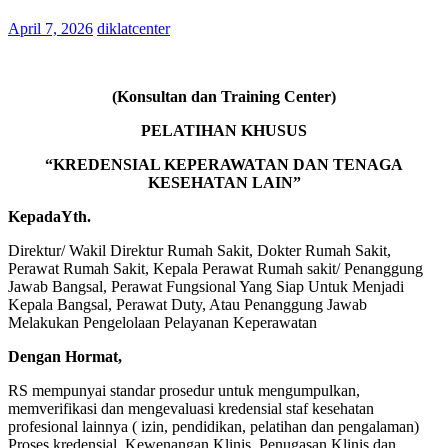
April 7, 2026
diklatcenter
(Konsultan dan Training Center)
PELATIHAN KHUSUS
“KREDENSIAL KEPERAWATAN DAN TENAGA
KESEHATAN LAIN”
KepadaYth.
Direktur/ Wakil Direktur Rumah Sakit, Dokter Rumah Sakit,
Perawat Rumah Sakit, Kepala Perawat Rumah sakit/ Penanggung
Jawab Bangsal, Perawat Fungsional Yang Siap Untuk Menjadi
Kepala Bangsal, Perawat Duty, Atau Penanggung Jawab
Melakukan Pengelolaan Pelayanan Keperawatan
Dengan Hormat,
RS mempunyai standar prosedur untuk mengumpulkan,
memverifikasi dan mengevaluasi kredensial staf kesehatan
profesional lainnya ( izin, pendidikan, pelatihan dan pengalaman)
Proses kredensial, Kewenangan Klinis, Penugasan Klinis dan