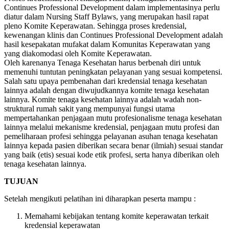
Continues Professional Development dalam implementasinya perlu
diatur dalam Nursing Staff Bylaws, yang merupakan hasil rapat
pleno Komite Keperawatan. Sehingga proses kredensial,
kewenangan klinis dan Continues Professional Development adalah
hasil kesepakatan mufakat dalam Komunitas Keperawatan yang
yang diakomodasi oleh Komite Keperawatan.
Oleh karenanya Tenaga Kesehatan harus berbenah diri untuk
memenuhi tuntutan peningkatan pelayanan yang sesuai kompetensi.
Salah satu upaya pembenahan dari kredensial tenaga kesehatan
lainnya adalah dengan diwujudkannya komite tenaga kesehatan
lainnya. Komite tenaga kesehatan lainnya adalah wadah non-
struktural rumah sakit yang mempunyai fungsi utama
mempertahankan penjagaan mutu profesionalisme tenaga kesehatan
lainnya melalui mekanisme kredensial, penjagaan mutu profesi dan
pemeliharaan profesi sehingga pelayanan asuhan tenaga kesehatan
lainnya kepada pasien diberikan secara benar (ilmiah) sesuai standar
yang baik (etis) sesuai kode etik profesi, serta hanya diberikan oleh
tenaga kesehatan lainnya.
TUJUAN
Setelah mengikuti pelatihan ini diharapkan peserta mampu :
Memahami kebijakan tentang komite keperawatan terkait
kredensial keperawatan