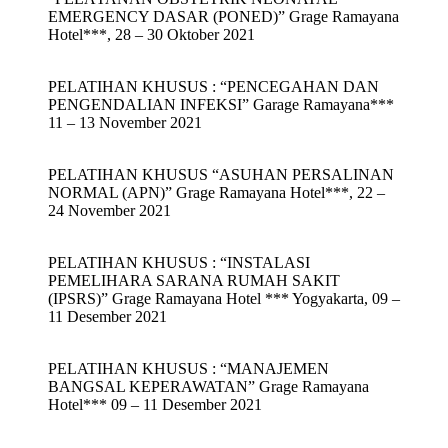
EMERGENCY DASAR (PONED)” Grage Ramayana
Hotel***, 28 – 30 Oktober 2021
PELATIHAN KHUSUS : “PENCEGAHAN DAN
PENGENDALIAN INFEKSI” Garage Ramayana***
11 – 13 November 2021
PELATIHAN KHUSUS “ASUHAN PERSALINAN
NORMAL (APN)” Grage Ramayana Hotel***, 22 –
24 November 2021
PELATIHAN KHUSUS : “INSTALASI
PEMELIHARA SARANA RUMAH SAKIT
(IPSRS)” Grage Ramayana Hotel *** Yogyakarta, 09 –
11 Desember 2021
PELATIHAN KHUSUS : “MANAJEMEN
BANGSAL KEPERAWATAN” Grage Ramayana
Hotel*** 09 – 11 Desember 2021