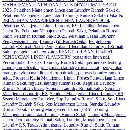
MANAJEMEN LINEN DAN LAUNDRY RUMAH SAKIT
2025
,
Pelatihan Manajemen Linen dan Laundry Rumah Sakit di
,
Pelatihan Manajemen Linen dan Laundry Rumah Sakit di Jakarta
,
PELATIHAN MANAJEMEN LINEN LAUNDRY 2024
,
Pelatihan Manajemen Linen Laundry RS
,
Pelatihan Manajemen
Linen Rs
,
Pelatihan Manajemen Rumah Sakit
,
Pelatihan Rumah
Sakit
,
Pelatihan Rumah Sakit 2026
,
Pelatihan Usaha Laundry
,
Pengawasan Linen (Laundry) di Rumah Sakit
,
Pengelolaan
Laundry Rumah Sakit
,
Pengelolaan Linen dan Laundry di Rumah
Sakit
,
pengelolaan linen kotor
,
PENGELOLAAN TEMPAT
PENCUCIAN LINEN (LAUNDRY
,
pengertian linen pdf
,
Perkumpulan Instalasi Laundry Rumah Sakit
,
permenkes tentang
laundry rumah sakit
,
persyaratan laundry rumah sakit
,
persyaratan
ruang penyimpanan linen di rumah sakit
,
petugas laundry rumah
sakit
,
Program Kerja Manajemen Linen
,
Proses Pengelolaan Linen
Rumah Sakit
,
regulasi laundry rumah sakit
,
Regulasi Laundry
Rumah Sakit Archives
,
Seminar Laundry Rumah Sakit
,
Seminar
Manajemen Laundry RS
,
Seminar Manajemen Linen Laundry RS
,
Sistem Manajemen Laundry
,
Sop Laundry Rumah Sakit
,
Sop Linen
Laundry Rumah Sakit
,
Sop Manajemen Linen
,
Standar Laundry
Rumah Sakit
,
Training Manajemen Laundry RS
,
Training
Manajemen Linen dan Laundry Rumah Sakit
,
Training Manajemen
Linen Den Laundry Rumah Sakit
,
Training Manajemen Linen
Laundry RS
,
Tugas Administrasi Laundry Rumah Sakit
,
Tujuan