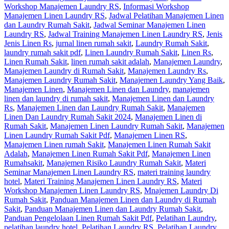
Workshop Manajemen Laundry RS
,
Informasi Workshop
Manajemen Linen Laundry RS
,
Jadwal Pelatihan Manajemen Linen
dan Laundry Rumah Sakit
,
Jadwal Seminar Manajemen Linen
Laundry RS
,
Jadwal Training Manajemen Linen Laundry RS
,
Jenis
Jenis Linen Rs
,
jurnal linen rumah sakit
,
Laundry Rumah Sakit
,
laundry rumah sakit pdf
,
Linen Laundry Rumah Sakit
,
Linen Rs
,
Linen Rumah Sakit
,
linen rumah sakit adalah
,
Manajemen Laundry
,
Manajemen Laundry di Rumah Sakit
,
Manajemen Laundry Rs
,
Manajemen Laundry Rumah Sakit
,
Manajemen Laundry Yang Baik
,
Manajemen Linen
,
Manajemen Linen dan Laundry
,
manajemen
linen dan laundry di rumah sakit
,
Manajemen Linen dan Laundry
Rs
,
Manajemen Linen dan Laundry Rumah Sakit
,
Manajemen
Linen Dan Laundry Rumah Sakit 2024
,
Manajemen Linen di
Rumah Sakit
,
Manajemen Linen Laundry Rumah Sakit
,
Manajemen
Linen Laundry Rumah Sakit Pdf
,
Manajemen Linen RS
,
Manajemen Linen rumah Sakit
,
Manajemen Linen Rumah Sakit
Adalah
,
Manajemen Linen Rumah Sakit Pdf
,
Manajemen Linen
Rumahsakit
,
Manajemen Risiko Laundry Rumah Sakit
,
Materi
Seminar Manajemen Linen Laundry RS
,
materi training laundry
hotel
,
Materi Training Manajemen Linen Laundry RS
,
Materi
Workshop Manajemen Linen Laundry RS
,
Mnajemen Laundry Di
Rumah Sakit
,
Panduan Manajemen Linen dan Laundry di Rumah
Sakit
,
Panduan Manajemen Linen dan Laundry Rumah Sakit
,
Panduan Pengelolaan Linen Rumah Sakit Pdf
,
Pelatihan Laundry
,
pelatihan laundry hotel
,
Pelatihan Laundry RS
,
Pelatihan Laundry