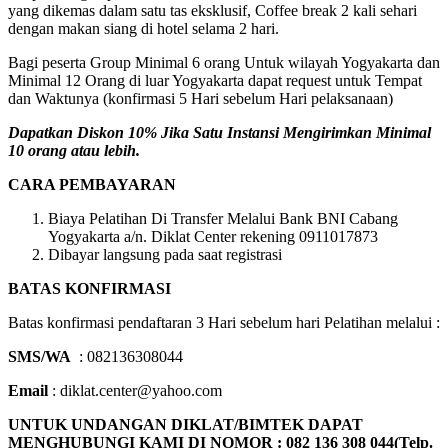
yang dikemas dalam satu tas eksklusif, Coffee break 2 kali sehari
dengan makan siang di hotel selama 2 hari.
Bagi peserta Group Minimal 6 orang Untuk wilayah Yogyakarta dan
Minimal 12 Orang di luar Yogyakarta dapat request untuk Tempat
dan Waktunya (konfirmasi 5 Hari sebelum Hari pelaksanaan)
Dapatkan Diskon 10% Jika Satu Instansi Mengirimkan Minimal
10 orang atau lebih.
CARA PEMBAYARAN
Biaya Pelatihan Di Transfer Melalui Bank BNI Cabang
Yogyakarta a/n. Diklat Center rekening 0911017873
Dibayar langsung pada saat registrasi
BATAS KONFIRMASI
Batas konfirmasi pendaftaran 3 Hari sebelum hari Pelatihan melalui :
SMS/WA
: 082136308044
Email
: diklat.center@yahoo.com
UNTUK UNDANGAN DIKLAT/BIMTEK DAPAT
MENGHUBUNGI KAMI DI NOMOR : 082 136 308 044(Telp.