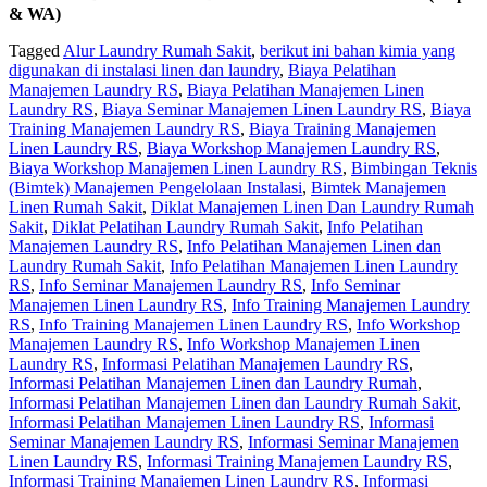
& WA)
Tagged
Alur Laundry Rumah Sakit
,
berikut ini bahan kimia yang
digunakan di instalasi linen dan laundry
,
Biaya Pelatihan
Manajemen Laundry RS
,
Biaya Pelatihan Manajemen Linen
Laundry RS
,
Biaya Seminar Manajemen Linen Laundry RS
,
Biaya
Training Manajemen Laundry RS
,
Biaya Training Manajemen
Linen Laundry RS
,
Biaya Workshop Manajemen Laundry RS
,
Biaya Workshop Manajemen Linen Laundry RS
,
Bimbingan Teknis
(Bimtek) Manajemen Pengelolaan Instalasi
,
Bimtek Manajemen
Linen Rumah Sakit
,
Diklat Manajemen Linen Dan Laundry Rumah
Sakit
,
Diklat Pelatihan Laundry Rumah Sakit
,
Info Pelatihan
Manajemen Laundry RS
,
Info Pelatihan Manajemen Linen dan
Laundry Rumah Sakit
,
Info Pelatihan Manajemen Linen Laundry
RS
,
Info Seminar Manajemen Laundry RS
,
Info Seminar
Manajemen Linen Laundry RS
,
Info Training Manajemen Laundry
RS
,
Info Training Manajemen Linen Laundry RS
,
Info Workshop
Manajemen Laundry RS
,
Info Workshop Manajemen Linen
Laundry RS
,
Informasi Pelatihan Manajemen Laundry RS
,
Informasi Pelatihan Manajemen Linen dan Laundry Rumah
,
Informasi Pelatihan Manajemen Linen dan Laundry Rumah Sakit
,
Informasi Pelatihan Manajemen Linen Laundry RS
,
Informasi
Seminar Manajemen Laundry RS
,
Informasi Seminar Manajemen
Linen Laundry RS
,
Informasi Training Manajemen Laundry RS
,
Informasi Training Manajemen Linen Laundry RS
,
Informasi