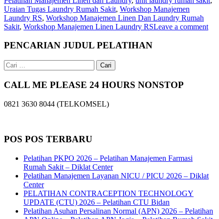
Pelatihan Manajemen Linen dan Laundry
,
unit laundry rumah sakit
,
Uraian Tugas Laundry Rumah Sakit
,
Workshop Manajemen
Laundry RS
,
Workshop Manajemen Linen Dan Laundry Rumah
Sakit
,
Workshop Manajemen Linen Laundry RS
Leave a comment
PENCARIAN JUDUL PELATIHAN
Cari
untuk:
CALL ME PLEASE 24 HOURS NONSTOP
0821 3630 8044 (TELKOMSEL)
POS POS TERBARU
Pelatihan PKPO 2026 – Pelatihan Manajemen Farmasi
Rumah Sakit – Diklat Center
Pelatihan Manajemen Layanan NICU / PICU 2026 – Diklat
Center
PELATIHAN CONTRACEPTION TECHNOLOGY
UPDATE (CTU) 2026 – Pelatihan CTU Bidan
Pelatihan Asuhan Persalinan Normal (APN) 2026 – Pelatihan