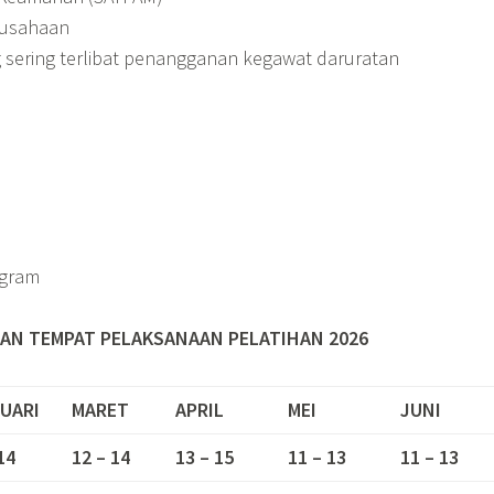
erusahaan
 sering terlibat penangganan kegawat daruratan
gram
AN TEMPAT PELAKSANAAN PELATIHAN 2026
UARI
MARET
APRIL
MEI
JUNI
14
12 – 14
13 – 15
11 – 13
11 – 13