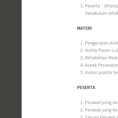
Peserta dihar
melakukan rehabi
MATERI
Pengenalan Anato
Nutrisi Pasien Lu
Rehabilitasi Med
Aspek Perawatan
materi praktik t
PESERTA
Perawat yang be
Perawat yang be
Satuan Petugas