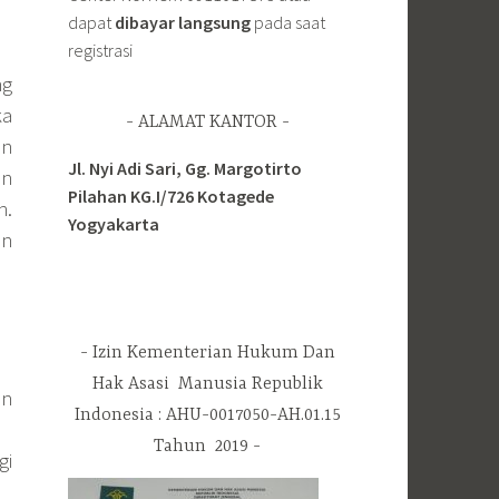
dapat
dibayar langsung
pada saat
registrasi
ng
ka
ALAMAT KANTOR
an
Jl. Nyi Adi Sari, Gg. Margotirto
an
Pilahan KG.I/726 Kotagede
n.
Yogyakarta
an
Izin Kementerian Hukum Dan
Hak Asasi Manusia Republik
an
Indonesia : AHU-0017050-AH.01.15
Tahun 2019
gi