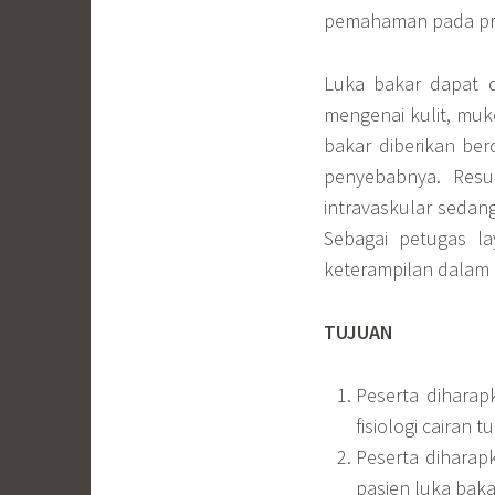
pemahaman pada pro
Luka bakar dapat d
mengenai kulit, muk
bakar diberikan be
penyebabnya. Resus
intravaskular sedan
Sebagai petugas l
keterampilan dalam 
TUJUAN
Peserta diharap
fisiologi cairan t
Peserta diharap
pasien luka baka