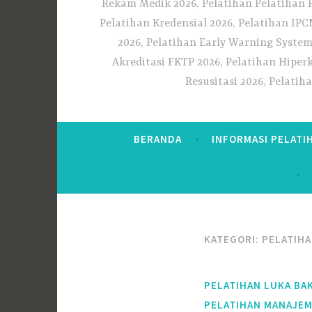
Rekam Medik 2026, Pelatihan Pelatihan 
Pelatihan Kredensial 2026, Pelatihan IP
2026, Pelatihan Early Warning System
Akreditasi FKTP 2026, Pelatihan Hiper
Resusitasi 2026, Pelati
BERANDA
INFORMASI PELATI
KATEGORI:
PELATIHA
PELATIHAN LUKA BA
PELATIHAN MANAJE