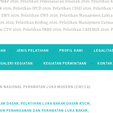
PMKP 2026, Pelatihan Pemulasaran Jenazah 2026, Pelatihan K
CN 2026, Pelatihan IPCD 2026, Pelatihan CSSD 2026, Pelatiha
 EWS 2026, Pelatihan EWS 2026, Pelatihan Manajemen Laktas
kes 2026, Pelatihan Koding 2026, Pelatihan Manajemen Farmas
han CTU 2026, Pelatihan PKRS 2026, Pelatihan CASEMIX 2026, 
HAN
JENIS PELATIHAN
PROFIL KAMI
LEGALITA
GALERI KEGIATAN
KEGIATAN PERMINTAAN
KONTAK
N NASIONAL PERAWATAN LUKA MODERN (CWCCA)
,
,
KAR DASAR
PELATIHAN LUKA BAKAR DASAR RSCM
,
MEN PENANGANAN DAN PERAWATAN LUKA BAKAR