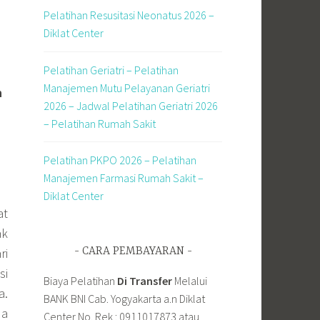
Pelatihan Resusitasi Neonatus 2026 –
Diklat Center
Pelatihan Geriatri – Pelatihan
Manajemen Mutu Pelayanan Geriatri
n
2026 – Jadwal Pelatihan Geriatri 2026
– Pelatihan Rumah Sakit
Pelatihan PKPO 2026 – Pelatihan
Manajemen Farmasi Rumah Sakit –
Diklat Center
at
ak
CARA PEMBAYARAN
ri
si
Biaya Pelatihan
Di Transfer
Melalui
a.
BANK BNI Cab. Yogyakarta a.n Diklat
da
Center No. Rek : 0911017873 atau