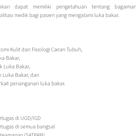
apkan dapat memiliki pengetahuan tentang bagaima
litasi medik bagi pasien yang mengalami luka bakar.
mi Kulit dan Fisiologi Cairan Tubuh,
ka Bakar,
ik Luka Bakar,
 Luka Bakar, dan
erkait penanganan luka bakar.
rtugas di UGD/IGD
rtugas di semua bangsal
 Keamanan (SATPAM)