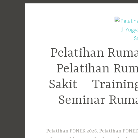
Skip
to
content
Pelatihan Ruma
Pelatihan Rum
Sakit – Traini
Seminar Ruma
Pelatihan PONEK 2026, Pelatihan PONED 