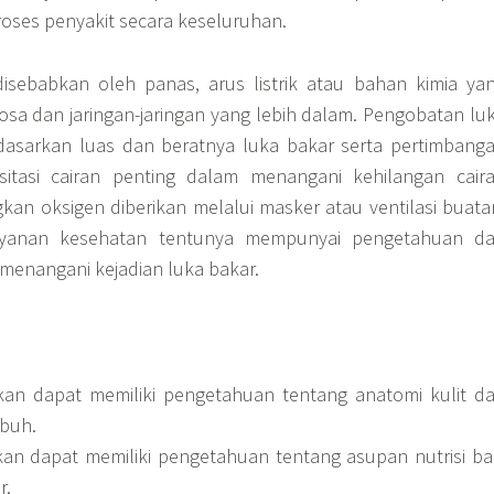
ses penyakit secara keseluruhan.
isebabkan oleh panas, arus listrik atau bahan kimia ya
osa dan jaringan-jaringan yang lebih dalam. Pengobatan lu
rdasarkan luas dan beratnya luka bakar serta pertimbang
itasi cairan penting dalam menangani kehilangan cair
gkan oksigen diberikan melalui masker atau ventilasi buata
ayanan kesehatan tentunya mempunyai pengetahuan d
menangani kejadian luka bakar.
kan dapat memiliki pengetahuan tentang anatomi kulit d
ubuh.
kan dapat memiliki pengetahuan tentang asupan nutrisi ba
r.