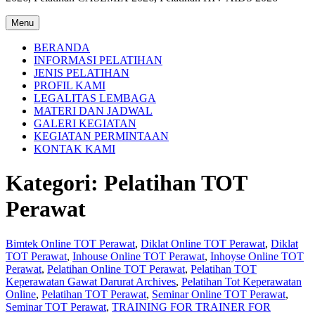
Menu
BERANDA
INFORMASI PELATIHAN
JENIS PELATIHAN
PROFIL KAMI
LEGALITAS LEMBAGA
MATERI DAN JADWAL
GALERI KEGIATAN
KEGIATAN PERMINTAAN
KONTAK KAMI
Kategori:
Pelatihan TOT
Perawat
Bimtek Online TOT Perawat
,
Diklat Online TOT Perawat
,
Diklat
TOT Perawat
,
Inhouse Online TOT Perawat
,
Inhoyse Online TOT
Perawat
,
Pelatihan Online TOT Perawat
,
Pelatihan TOT
Keperawatan Gawat Darurat Archives
,
Pelatihan Tot Keperawatan
Online
,
Pelatihan TOT Perawat
,
Seminar Online TOT Perawat
,
Seminar TOT Perawat
,
TRAINING FOR TRAINER FOR