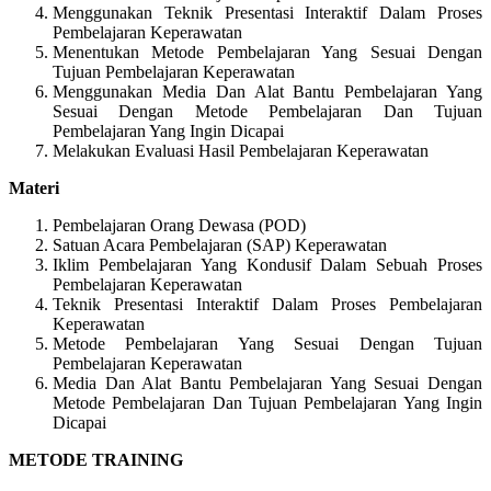
Menggunakan Teknik Presentasi Interaktif Dalam Proses
Pembelajaran Keperawatan
Menentukan Metode Pembelajaran Yang Sesuai Dengan
Tujuan Pembelajaran Keperawatan
Menggunakan Media Dan Alat Bantu Pembelajaran Yang
Sesuai Dengan Metode Pembelajaran Dan Tujuan
Pembelajaran Yang Ingin Dicapai
Melakukan Evaluasi Hasil Pembelajaran Keperawatan
Materi
Pembelajaran Orang Dewasa (POD)
Satuan Acara Pembelajaran (SAP) Keperawatan
Iklim Pembelajaran Yang Kondusif Dalam Sebuah Proses
Pembelajaran Keperawatan
Teknik Presentasi Interaktif Dalam Proses Pembelajaran
Keperawatan
Metode Pembelajaran Yang Sesuai Dengan Tujuan
Pembelajaran Keperawatan
Media Dan Alat Bantu Pembelajaran Yang Sesuai Dengan
Metode Pembelajaran Dan Tujuan Pembelajaran Yang Ingin
Dicapai
METODE TRAINING