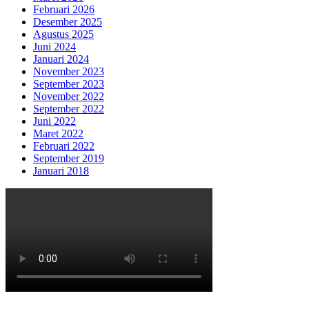
Februari 2026
Desember 2025
Agustus 2025
Juni 2024
Januari 2024
November 2023
September 2023
November 2022
September 2022
Juni 2022
Maret 2022
Februari 2022
September 2019
Januari 2018