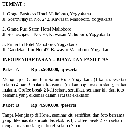
TEMPAT :
1. Grage Business Hotel Malioboro, Yogyakarta
Jl. Sosrowijayan No. 242, Kawasan Malioboro, Yogyakarta
2. Grand Puri Saron Hotel Malioboro
Jl. Sosrowijayan No. 70, Kawasan Malioboro, Yogyakarta
3. Prima In Hotel Malioboro, Yogyakarta
Jl. Gandekan Lor No. 47, Kawasan Malioboro, Yogyakarta
INFO PENDAFTARAN – BIAYA DAN FASILITAS
Paket A Rp 5.500.000,- /peserta
Menginap di Grand Puri Saron Hotel Yogyakarta (1 kamar/peserta)
selama 4 hari 3 malam, konsumsi (makan pagi, makan siang, makan
malam), Coffee break 2 kali sehari, sertifikat, seminar kit, dan foto
bersama yang dikemas dalam satu tas eksklusif.
Paket B Rp 4.500.000,-/peserta
Tanpa Menginap di Hotel, seminar kit, sertifikat, dan foto bersama
yang dikemas dalam satu tas eksklusif, Coffee break 2 kali sehari
dengan makan siang di hotel selama 3 hari.