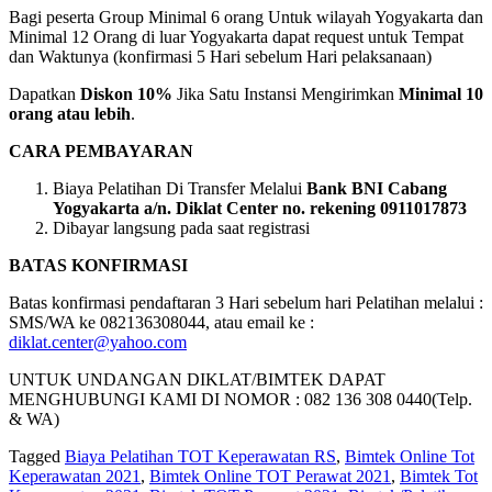
Bagi peserta Group Minimal 6 orang Untuk wilayah Yogyakarta dan
Minimal 12 Orang di luar Yogyakarta dapat request untuk Tempat
dan Waktunya (konfirmasi 5 Hari sebelum Hari pelaksanaan)
Dapatkan
Diskon 10%
Jika Satu Instansi Mengirimkan
Minimal 10
orang atau lebih
.
CARA PEMBAYARAN
Biaya Pelatihan Di Transfer Melalui
Bank BNI Cabang
Yogyakarta a/n. Diklat Center no. rekening 0911017873
Dibayar langsung pada saat registrasi
BATAS KONFIRMASI
Batas konfirmasi pendaftaran 3 Hari sebelum hari Pelatihan melalui :
SMS/WA ke 082136308044, atau email ke :
diklat.center@yahoo.com
UNTUK UNDANGAN DIKLAT/BIMTEK DAPAT
MENGHUBUNGI KAMI DI NOMOR : 082 136 308 0440(Telp.
& WA)
Tagged
Biaya Pelatihan TOT Keperawatan RS
,
Bimtek Online Tot
Keperawatan 2021
,
Bimtek Online TOT Perawat 2021
,
Bimtek Tot