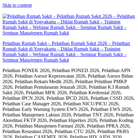
Skip to content
Pelatihan Rumah Sakit – Pelatihan Rumah Sakit 2026 – Pelatihan
Rumah Sakit di Yogyakarta – Diklat Rumah Sakit – Training
Rumah Sakit – Webinar Rumah Sakit – Seminar Rumah Sakit –
Seminar Manajemen Rumah Sakit
Pelatihan PONEK 2026, Pelatihan PONED 2026, Pelatihan APN
2026, Pelatihan Asesor Keperawatan 2026, Pelatihan Asesor Bidan
2026, Pelatihan Rekam Medik 2026, Pelatihan Pelatihan PMKP
2026, Pelatihan Pemulasaran Jenazah 2026, Pelatihan K3 Rumah
Sakit 2026, Pelatihan MFK 2026, Pelatihan Kredensial 2026,
Pelatihan IPCN 2026, Pelatihan IPCD 2026, Pelatihan CSSD 2026,
Pelatihan Case Manager 2026, Pelatihan NICU/PICU 2026,
Pelatihan Early Warning System EWS 2026, Pelatihan EWS 2026,
Pelatihan Manajemen Laktasi 2026, Pelatihan TNT 2026, Pelatihan
Akreditasi FKTP 2026, Pelatihan Hiperkes 2026, Pelatihan Koding
2026, Pelatihan Manajemen Farmasi 2026, Pelatihan PPRA 2026,
Pelatihan Resusitasi 2026, Pelatihan CTU 2026, Pelatihan PKRS
2026, Pelatihan CASEMIX 2026, Pelatihan HIV AIDS 2026