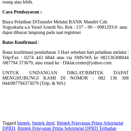
orang atau lebih.
Cara Pembayaran :
Biaya Pelatihan DiTransfer Melalui BANK Mandiri Cab.
Yogyakarta a.n Yusuf Arnedi No. Rek : 137 – 00 – 0981293-0 atau
dapat dibayar langsung pada saat registrasi
Batas Konfirmasi
:
Batas konfirmasi pendaftaran 3 Hari sebelum hari pelatihan melalui :
Telp/Fax : 0274 443 6844 atau via SMS/WA ke 082136308044
/087794 373079, atau email ke : Diklat.center@yahoo.com
UNTUK UNDANGAN DIKLAT/BIMTEK DAPAT
MENGHUBUNGI KAMI DI NOMOR : 082 136 308
044/087794373079 (Telp. & WA)
Tagged
bimtek
,
bimtek dprd
,
Bimtek Pelayanan Prima Sekretariat
DPRD
,
Bimtek Pelayanan Prima Sekretariat DPRD Terhadap