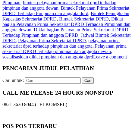
Pimpinan
,
bimtek pelayanan prima sekretariat dprd terhadap
pimpinan dan anggota dewan
,
Bimtek Pelayanan Prima Sekretariat
DPRD Terhadap Pimpinan dan anggota dprd
,
Bimtek Peningkatan
Kapasitas Sekretariat DPRD
,
Bimtek Sekretariat DPRD
,
Diklat
bagian Pelayanan Prima Sekretariat DPRD Terhadap Pimpinan dan
anggota dewan
,
Diklat bagian Pelayanan Prima Sekretariat DPRD
Terhadap Pimpinan dan anggota DPRD
,
Jadwal Bimtek Sekretariat
DPRD
,
Pelayanan Prima Sekretariat DPRD
,
pelayanan prima
sekretariat dprd terhadap pimpinan dan anggota
,
Pelayanan prima
sekretariat DPRD terhadap pimpinan dan anggota dewan
,
sosialisasidan diklat pimpinan dan anggota dprd
Leave a comment
PENCARIAN JUDUL PELATIHAN
Cari untuk:
CALL ME PLEASE 24 HOURS NONSTOP
0821 3630 8044 (TELKOMSEL)
POS POS TERBARU