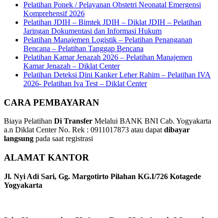
Pelatihan Ponek / Pelayanan Obstetri Neonatal Emergensi
Komprehensif 2026
Pelatihan JDIH – Bimtek JDIH – Diklat JDIH – Pelatihan
Jaringan Dokumentasi dan Informasi Hukum
Pelatihan Manajemen Logistik – Pelatihan Penanganan
Bencana – Pelatihan Tanggap Bencana
Pelatihan Kamar Jenazah 2026 – Pelatihan Manajemen
Kamar Jenazah – Diklat Center
Pelatihan Deteksi Dini Kanker Leher Rahim – Pelatihan IVA
2026- Pelatihan Iva Test – Diklat Center
CARA PEMBAYARAN
Biaya Pelatihan
Di Transfer
Melalui BANK BNI Cab. Yogyakarta
a.n Diklat Center No. Rek : 0911017873 atau dapat
dibayar
langsung
pada saat registrasi
ALAMAT KANTOR
Jl. Nyi Adi Sari, Gg. Margotirto Pilahan KG.I/726 Kotagede
Yogyakarta