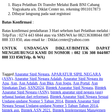
Biaya Pelatihan Di Transfer Melalui Bank BNI Cabang
Yogyakarta a/n. Diklat Center no. rekening 0911017873
Dibayar langsung pada saat registrasi
Batas Konfirmasi
:
Batas konfirmasi pendaftaran 3 Hari sebelum hari Pelatihan melalui :
Telp/Fax : 0274 443 6844 atau via SMS/WA ke 082136308044 /087
888 333 850, atau email ke : Diklat.center@yahoo.com
UNTUK UNDANGAN DIKLAT/BIMTEK DAPAT
MENGHUBUNGI KAMI DI NOMOR : 082 136 308 044/087
888 333 850(Telp. & WA)
Tagged
Aparatur Sipil Negara
,
APARATUR SIPIL NEGARA
(ASN)
,
Aparatur Sipil Negara Adalah
,
Aparatur Sipil Negara itu
Apa
,
Asn
,
Asn Adalah
,
Asn Bkn
,
Asn Jogja
,
Asn Portal
,
Asn
Singkatan Dari
,
ASN2024
,
Bimtek Aparatur Sipil Negara
,
Bimtek
Aparatur Sipil Negara (ASN)
,
bimtek aparatur sipil negara (asn)
sebagai bagian dari reformasi
,
Bimtek Aparatur Sipil Negara Sesuai
Undang-undang Nomor 5 Tahun 2014
,
Bimtek Aparatur Sipil
Negara Sesuai Undang-undang Nomor 5 Tahun Tahun 2014
,
bimtek asn
,
Bimtek ASN 2021
,
Bimtek Implementasi Manajemen