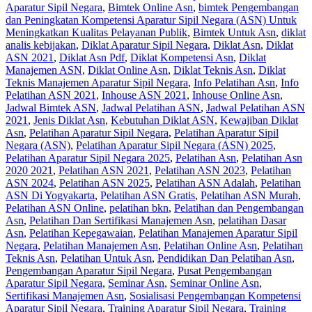
Aparatur Sipil Negara
,
Bimtek Online Asn
,
bimtek Pengembangan
dan Peningkatan Kompetensi Aparatur Sipil Negara (ASN) Untuk
Meningkatkan Kualitas Pelayanan Publik
,
Bimtek Untuk Asn
,
diklat
analis kebijakan
,
Diklat Aparatur Sipil Negara
,
Diklat Asn
,
Diklat
ASN 2021
,
Diklat Asn Pdf
,
Diklat Kompetensi Asn
,
Diklat
Manajemen ASN
,
Diklat Online Asn
,
Diklat Teknis Asn
,
Diklat
Teknis Manajemen Aparatur Sipil Negara
,
Info Pelatihan Asn
,
Info
Pelatihan ASN 2021
,
Inhouse ASN 2021
,
Inhouse Online Asn
,
Jadwal Bimtek ASN
,
Jadwal Pelatihan ASN
,
Jadwal Pelatihan ASN
2021
,
Jenis Diklat Asn
,
Kebutuhan Diklat ASN
,
Kewajiban Diklat
Asn
,
Pelatihan Aparatur Sipil Negara
,
Pelatihan Aparatur Sipil
Negara (ASN)
,
Pelatihan Aparatur Sipil Negara (ASN) 2025
,
Pelatihan Aparatur Sipil Negara 2025
,
Pelatihan Asn
,
Pelatihan Asn
2020 2021
,
Pelatihan ASN 2021
,
Pelatihan ASN 2023
,
Pelatihan
ASN 2024
,
Pelatihan ASN 2025
,
Pelatihan ASN Adalah
,
Pelatihan
ASN Di Yogyakarta
,
Pelatihan ASN Gratis
,
Pelatihan ASN Murah
,
Pelatihan ASN Online
,
pelatihan bkn
,
Pelatihan dan Pengembangan
Asn
,
Pelatihan Dan Sertifikasi Manajemen Asn
,
pelatihan Dasar
Asn
,
Pelatihan Kepegawaian
,
Pelatihan Manajemen Aparatur Sipil
Negara
,
Pelatihan Manajemen Asn
,
Pelatihan Online Asn
,
Pelatihan
Teknis Asn
,
Pelatihan Untuk Asn
,
Pendidikan Dan Pelatihan Asn
,
Pengembangan Aparatur Sipil Negara
,
Pusat Pengembangan
Aparatur Sipil Negara
,
Seminar Asn
,
Seminar Online Asn
,
Sertifikasi Manajemen Asn
,
Sosialisasi Pengembangan Kompetensi
Aparatur Sipil Negara
,
Training Aparatur Sipil Negara
,
Training