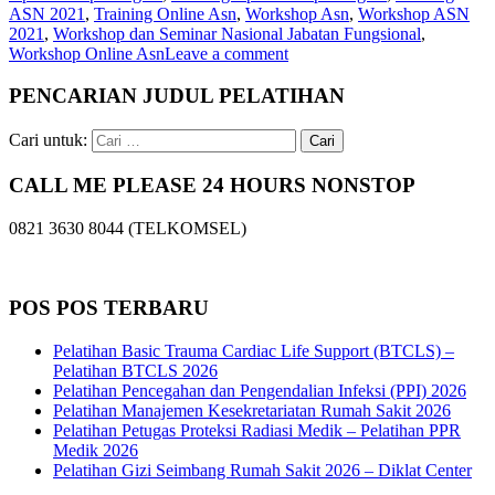
ASN 2021
,
Training Online Asn
,
Workshop Asn
,
Workshop ASN
2021
,
Workshop dan Seminar Nasional Jabatan Fungsional
,
Workshop Online Asn
Leave a comment
PENCARIAN JUDUL PELATIHAN
Cari untuk:
CALL ME PLEASE 24 HOURS NONSTOP
0821 3630 8044 (TELKOMSEL)
POS POS TERBARU
Pelatihan Basic Trauma Cardiac Life Support (BTCLS) –
Pelatihan BTCLS 2026
Pelatihan Pencegahan dan Pengendalian Infeksi (PPI) 2026
Pelatihan Manajemen Kesekretariatan Rumah Sakit 2026
Pelatihan Petugas Proteksi Radiasi Medik – Pelatihan PPR
Medik 2026
Pelatihan Gizi Seimbang Rumah Sakit 2026 – Diklat Center