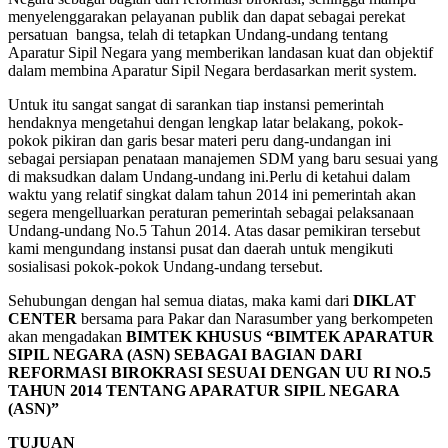
menyelenggarakan pelayanan publik dan dapat sebagai perekat
persatuan bangsa, telah di tetapkan Undang-undang tentang
Aparatur Sipil Negara yang memberikan landasan kuat dan objektif
dalam membina Aparatur Sipil Negara berdasarkan merit system.
Untuk itu sangat sangat di sarankan tiap instansi pemerintah
hendaknya mengetahui dengan lengkap latar belakang, pokok-
pokok pikiran dan garis besar materi peru dang-undangan ini
sebagai persiapan penataan manajemen SDM yang baru sesuai yang
di maksudkan dalam Undang-undang ini.Perlu di ketahui dalam
waktu yang relatif singkat dalam tahun 2014 ini pemerintah akan
segera mengelluarkan peraturan pemerintah sebagai pelaksanaan
Undang-undang No.5 Tahun 2014. Atas dasar pemikiran tersebut
kami mengundang instansi pusat dan daerah untuk mengikuti
sosialisasi pokok-pokok Undang-undang tersebut.
Sehubungan dengan hal semua diatas, maka kami dari
DIKLAT
CENTER
bersama para Pakar dan Narasumber yang berkompeten
akan mengadakan
BIMTEK KHUSUS “BIMTEK APARATUR
SIPIL NEGARA (ASN) SEBAGAI BAGIAN DARI
REFORMASI BIROKRASI SESUAI DENGAN UU RI NO.5
TAHUN 2014 TENTANG APARATUR SIPIL NEGARA
(ASN)”
TUJUAN