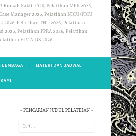
3 Rumah Sakit 2026, Pelatihan MFK 2026,
n Case Manager 2026, Pelatihan NICU/PICU
i 2026, Pelatihan TNT 2026, Pelatihan
i 2026, Pelatihan PPRA 2026, Pelatihan
Pelatihan HIV AIDS 2026
S LEMBAGA
MATERI DAN JADWAL
 KAMI
PENCARIAN JUDUL PELATIHAN
Cari
untuk: