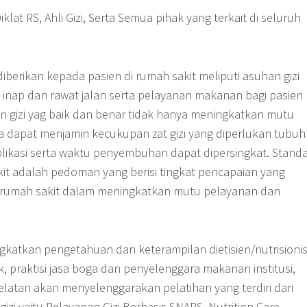
iklat RS, Ahli Gizi, Serta Semua pihak yang terkait di seluruh
diberikan kepada pasien di rumah sakit meliputi asuhan gizi
 inap dan rawat jalan serta pelayanan makanan bagi pasien
an gizi yag baik dan benar tidak hanya meningkatkan mutu
ga dapat menjamin kecukupan zat gizi yang diperlukan tubuh
kasi serta waktu penyembuhan dapat dipersingkat. Standa
kit adalah pedoman yang berisi tingkat pencapaian yang
h rumah sakit dalam meningkatkan mutu pelayanan dan
katkan pengetahuan dan keterampilan dietisien/nutrisioni
k, praktisi jasa boga dan penyelenggara makanan institusi,
elatan akan menyelenggarakan pelatihan yang terdiri dari
gizi yaitu Pelayanan Gizi Berbasis SNARS, Nutrition Care