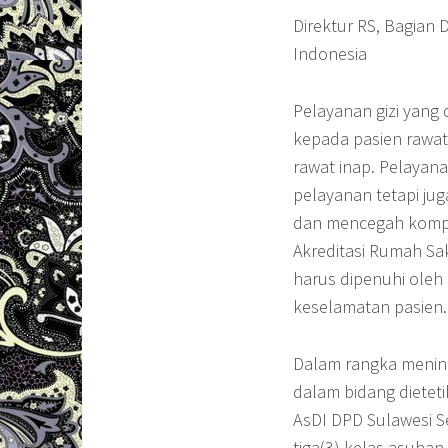
Direktur RS, Bagian D
Indonesia
Pelayanan gizi yang 
kepada pasien rawat
rawat inap. Pelayan
pelayanan tetapi ju
dan mencegah kompli
Akreditasi Rumah Sa
harus dipenuhi ole
keselamatan pasien.
Dalam rangka mening
dalam bidang dieteti
AsDI DPD Sulawesi S
tiga(3) kelas asuhan 