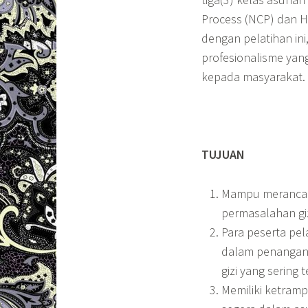
Process (NCP) dan 
dengan pelatihan in
profesionalisme yan
kepada masyarakat.
TUJUAN
Mampu merancang
permasalahan giz
Para peserta pe
dalam penangana
gizi yang sering 
Memiliki ketram