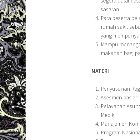
segera dalam as
sasaran
Para peserta pe
rumah sakit seba
yang mempunyai 
Mampu menangani
makanan bagi pa
MATERI
Penyusunan Regu
Asesmen pasien (
Pelayanan Asuha
Medik
Manajemen Komun
Program Nasional