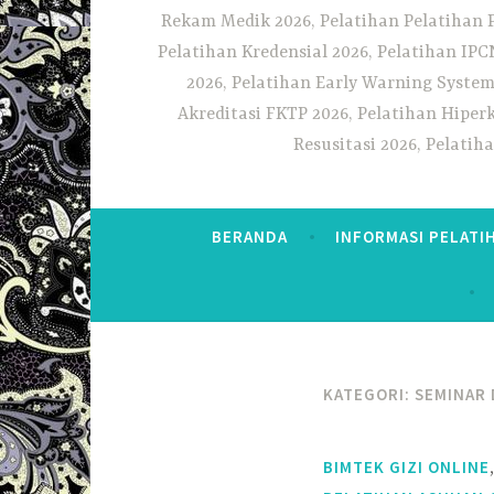
Rekam Medik 2026, Pelatihan Pelatihan 
Pelatihan Kredensial 2026, Pelatihan IP
2026, Pelatihan Early Warning System
Akreditasi FKTP 2026, Pelatihan Hiper
Resusitasi 2026, Pelati
BERANDA
INFORMASI PELATI
KATEGORI:
SEMINAR
BIMTEK GIZI ONLINE