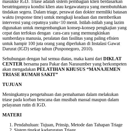
masukke IGD. Triase adalah sistem pembagian klien berdasarkan
beratringannya kondisi klien atau kegawatanya yang membutuhkan
tindakan segera. Dalam triage, perawat dan dokter memiliki batasan
waktu (response time) untuk mengkaji keadaan dan memberikan
intervensi yang cepatnya yaitu<10 menit. Istilah-istilah yang lazim
digunakan untuk mengembangkan konsep-konsep pengkajian yang
cepat dan terfokus dengan cara-cara yang memungkinkan
sumberdaya manusia, peralatan dan fasilitas yang paling efisien
untuk hampir 100 juta orang yang diperlukan di Instalasi Gawat
Darurat (IGD) setiap tahun (Pusponegoro, 2010).
Sehubungan dengan hal semua diatas, maka kami dari
DIKLAT
CENTER
bersama para Pakar dan Narasumber yang berkompeten
akan mengadakan
PELATIHAN KHUSUS “MANAJEMEN
TRIASE RUMAH SAKIT”
TUJUAN
Meningkatnya pengetahuan dan pemahaman dalam melakukan
triase pada korban bencana dan musibah massal maupun dalam
pelayanan rutin di IGD.
MATERI
Pendahuluan: Tujuan, Prinsip, Metode dan Tahapan Triage
Sistem tingkat kadaruratan Triage