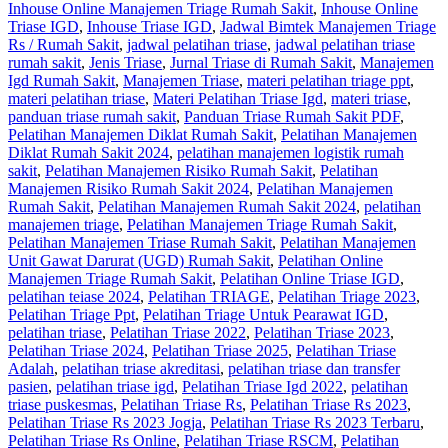
Inhouse Online Manajemen Triage Rumah Sakit
,
Inhouse Online
Triase IGD
,
Inhouse Triase IGD
,
Jadwal Bimtek Manajemen Triage
Rs / Rumah Sakit
,
jadwal pelatihan triase
,
jadwal pelatihan triase
rumah sakit
,
Jenis Triase
,
Jurnal Triase di Rumah Sakit
,
Manajemen
Igd Rumah Sakit
,
Manajemen Triase
,
materi pelatihan triage ppt
,
materi pelatihan triase
,
Materi Pelatihan Triase Igd
,
materi triase
,
panduan triase rumah sakit
,
Panduan Triase Rumah Sakit PDF
,
Pelatihan Manajemen Diklat Rumah Sakit
,
Pelatihan Manajemen
Diklat Rumah Sakit 2024
,
pelatihan manajemen logistik rumah
sakit
,
Pelatihan Manajemen Risiko Rumah Sakit
,
Pelatihan
Manajemen Risiko Rumah Sakit 2024
,
Pelatihan Manajemen
Rumah Sakit
,
Pelatihan Manajemen Rumah Sakit 2024
,
pelatihan
manajemen triage
,
Pelatihan Manajemen Triage Rumah Sakit
,
Pelatihan Manajemen Triase Rumah Sakit
,
Pelatihan Manajemen
Unit Gawat Darurat (UGD) Rumah Sakit
,
Pelatihan Online
Manajemen Triage Rumah Sakit
,
Pelatihan Online Triase IGD
,
pelatihan teiase 2024
,
Pelatihan TRIAGE
,
Pelatihan Triage 2023
,
Pelatihan Triage Ppt
,
Pelatihan Triage Untuk Pearawat IGD
,
pelatihan triase
,
Pelatihan Triase 2022
,
Pelatihan Triase 2023
,
Pelatihan Triase 2024
,
Pelatihan Triase 2025
,
Pelatihan Triase
Adalah
,
pelatihan triase akreditasi
,
pelatihan triase dan transfer
pasien
,
pelatihan triase igd
,
Pelatihan Triase Igd 2022
,
pelatihan
triase puskesmas
,
Pelatihan Triase Rs
,
Pelatihan Triase Rs 2023
,
Pelatihan Triase Rs 2023 Jogja
,
Pelatihan Triase Rs 2023 Terbaru
,
Pelatihan Triase Rs Online
,
Pelatihan Triase RSCM
,
Pelatihan