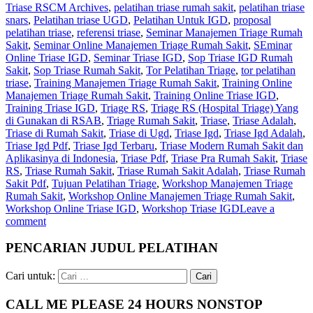
Triase RSCM Archives
,
pelatihan triase rumah sakit
,
pelatihan triase
snars
,
Pelatihan triase UGD
,
Pelatihan Untuk IGD
,
proposal
pelatihan triase
,
referensi triase
,
Seminar Manajemen Triage Rumah
Sakit
,
Seminar Online Manajemen Triage Rumah Sakit
,
SEminar
Online Triase IGD
,
Seminar Triase IGD
,
Sop Triase IGD Rumah
Sakit
,
Sop Triase Rumah Sakit
,
Tor Pelatihan Triage
,
tor pelatihan
triase
,
Training Manajemen Triage Rumah Sakit
,
Training Online
Manajemen Triage Rumah Sakit
,
Training Online Triase IGD
,
Training Triase IGD
,
Triage RS
,
Triage RS (Hospital Triage) Yang
di Gunakan di RSAB
,
Triage Rumah Sakit
,
Triase
,
Triase Adalah
,
Triase di Rumah Sakit
,
Triase di Ugd
,
Triase Igd
,
Triase Igd Adalah
,
Triase Igd Pdf
,
Triase Igd Terbaru
,
Triase Modern Rumah Sakit dan
Aplikasinya di Indonesia
,
Triase Pdf
,
Triase Pra Rumah Sakit
,
Triase
RS
,
Triase Rumah Sakit
,
Triase Rumah Sakit Adalah
,
Triase Rumah
Sakit Pdf
,
Tujuan Pelatihan Triage
,
Workshop Manajemen Triage
Rumah Sakit
,
Workshop Online Manajemen Triage Rumah Sakit
,
Workshop Online Triase IGD
,
Workshop Triase IGD
Leave a
comment
PENCARIAN JUDUL PELATIHAN
Cari untuk:
CALL ME PLEASE 24 HOURS NONSTOP