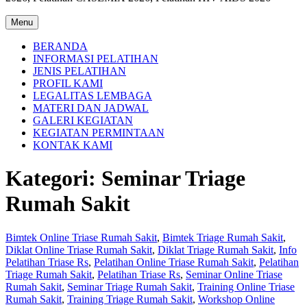
Menu
BERANDA
INFORMASI PELATIHAN
JENIS PELATIHAN
PROFIL KAMI
LEGALITAS LEMBAGA
MATERI DAN JADWAL
GALERI KEGIATAN
KEGIATAN PERMINTAAN
KONTAK KAMI
Kategori:
Seminar Triage
Rumah Sakit
Bimtek Online Triase Rumah Sakit
,
Bimtek Triage Rumah Sakit
,
Diklat Online Triase Rumah Sakit
,
Diklat Triage Rumah Sakit
,
Info
Pelatihan Triase Rs
,
Pelatihan Online Triase Rumah Sakit
,
Pelatihan
Triage Rumah Sakit
,
Pelatihan Triase Rs
,
Seminar Online Triase
Rumah Sakit
,
Seminar Triage Rumah Sakit
,
Training Online Triase
Rumah Sakit
,
Training Triage Rumah Sakit
,
Workshop Online