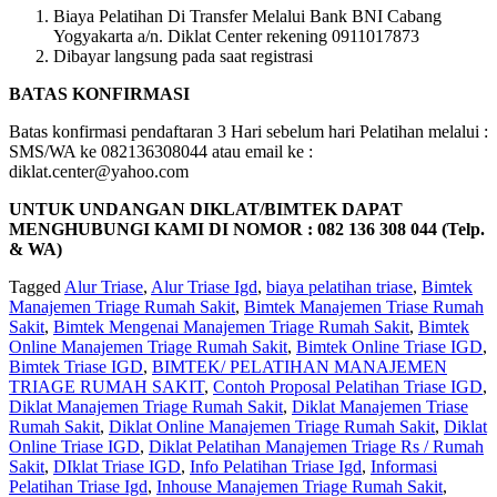
Biaya Pelatihan Di Transfer Melalui Bank BNI Cabang
Yogyakarta a/n. Diklat Center rekening 0911017873
Dibayar langsung pada saat registrasi
BATAS KONFIRMASI
Batas konfirmasi pendaftaran 3 Hari sebelum hari Pelatihan melalui :
SMS/WA ke 082136308044 atau email ke :
diklat.center@yahoo.com
UNTUK UNDANGAN DIKLAT/BIMTEK DAPAT
MENGHUBUNGI KAMI DI NOMOR : 082 136 308 044 (Telp.
& WA)
Tagged
Alur Triase
,
Alur Triase Igd
,
biaya pelatihan triase
,
Bimtek
Manajemen Triage Rumah Sakit
,
Bimtek Manajemen Triase Rumah
Sakit
,
Bimtek Mengenai Manajemen Triage Rumah Sakit
,
Bimtek
Online Manajemen Triage Rumah Sakit
,
Bimtek Online Triase IGD
,
Bimtek Triase IGD
,
BIMTEK/ PELATIHAN MANAJEMEN
TRIAGE RUMAH SAKIT
,
Contoh Proposal Pelatihan Triase IGD
,
Diklat Manajemen Triage Rumah Sakit
,
Diklat Manajemen Triase
Rumah Sakit
,
Diklat Online Manajemen Triage Rumah Sakit
,
Diklat
Online Triase IGD
,
Diklat Pelatihan Manajemen Triage Rs / Rumah
Sakit
,
DIklat Triase IGD
,
Info Pelatihan Triase Igd
,
Informasi
Pelatihan Triase Igd
,
Inhouse Manajemen Triage Rumah Sakit
,