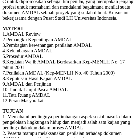
C untuk dipromosikan sebagai tim penilai, yang merupakan jenjang
profesi untuk memahami dan mendalami bagaimana menilai suatu
dokumen AMDAL sebuah proyek yang sudah dibuat. Kursus ini
bekerjasama dengan Pusat Studi LH Universitas Indonesia.
MATERI
1.AMDAL Review
2.Pemangku Kepentingan AMDAL
3.Pembagian kewenangan penilaian AMDAL
4.Kelembagaan AMDAL
5.Prosedur AMDAL
6.Kegiatan Wajib AMDAL Berdasarkan Kep-MENLH No. 17
tahun 2001
7.Penilaian AMDAL (Kep-MENLH No. 40 Tahun 2000)
8.Keputusan Hasil Kajian AMDAL
9.AMDAL dan Perijinan
10.Tindak Lanjut Pasca AMDAL
11.Tata Ruang AMDAL
12.Peran Masyarakat
TUJUAN
1. Memahami pentingnya pertimbangan aspek sosial masuk dalam
pengelolaan lingkungan hidup dan menjadi salah satu kajian yang
penting dilakukan dalam proses AMDAL
2. Peserta mampu melaksanakan penilaian terhadap dokumen