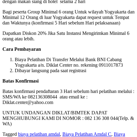
dengan makan siang di hotel selama 2 hari
Bagi peserta Group Minimal 6 orang Untuk wilayah Yogyakarta dan
Minimal 12 Orang di luar Yogyakarta dapat request untuk Tempat
dan Waktunya (konfirmasi 5 Hari sebelum Hari pelaksanaan)
Dapatkan Diskon 20% Jika Satu Instansi Mengirimkan Minimal 6
orang atau lebih.
Cara Pembayaran
Biaya Pelatihan Di Transfer Melalui Bank BNI Cabang
Yogyakarta a/n. Diklat Center no. rekening 0911017873
Dibayar langsung pada saat registrasi
Batas Konfirmasi
Batas konfirmasi pendaftaran 3 Hari sebelum hari pelatihan melalui :
SMS/WA ke 082136308044 atau email ke :
Diklat.center@yahoo.com
UNTUK UNDANGAN DIKLAT/BIMTEK DAPAT
MENGHUBUNGI KAMI DI NOMOR : 082 136 308 044(Telp. &
WA)
Tagged
biaya pelatihan amdal
,
Biaya Pelatihan Amdal C
,
Biaya