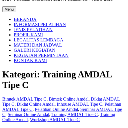
Menu
BERANDA
INFORMASI PELATIHAN
JENIS PELATIHAN
PROFIL KAMI
LEGALITAS LEMBAGA
MATERI DAN JADWAL
GALERI KEGIATAN
KEGIATAN PERMINTAAN
KONTAK KAMI
Kategori:
Training AMDAL
Tipe C
Bimtek AMDAL Tipe C
,
Bimtek Online Amdal
,
Diklat AMDAL
Tipe C
,
Diklat Online Amdal
,
Inhouse AMDAL Tipe C
,
Pelatihan
AMDAL Tipe C
,
Pelatihan Online Amdal
,
Seminar AMDAL Tipe
C
,
Seminar Online Amdal
,
Training AMDAL Tipe C
,
Training
Online Amdal
,
Workshop AMDAL Tipe C