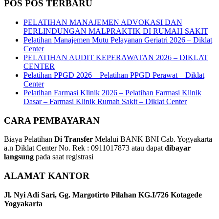
POS POS TERBARU
PELATIHAN MANAJEMEN ADVOKASI DAN
PERLINDUNGAN MALPRAKTIK DI RUMAH SAKIT
Pelatihan Manajemen Mutu Pelayanan Geriatri 2026 – Diklat
Center
PELATIHAN AUDIT KEPERAWATAN 2026 – DIKLAT
CENTER
Pelatihan PPGD 2026 – Pelatihan PPGD Perawat – Diklat
Center
Pelatihan Farmasi Klinik 2026 – Pelatihan Farmasi Klinik
Dasar – Farmasi Klinik Rumah Sakit – Diklat Center
CARA PEMBAYARAN
Biaya Pelatihan
Di Transfer
Melalui BANK BNI Cab. Yogyakarta
a.n Diklat Center No. Rek : 0911017873 atau dapat
dibayar
langsung
pada saat registrasi
ALAMAT KANTOR
Jl. Nyi Adi Sari, Gg. Margotirto Pilahan KG.I/726 Kotagede
Yogyakarta