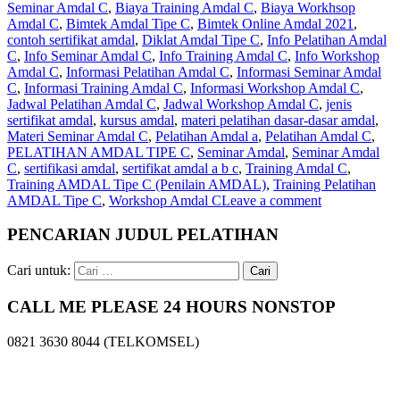
Seminar Amdal C
,
Biaya Training Amdal C
,
Biaya Workhsop
Amdal C
,
Bimtek Amdal Tipe C
,
Bimtek Online Amdal 2021
,
contoh sertifikat amdal
,
Diklat Amdal Tipe C
,
Info Pelatihan Amdal
C
,
Info Seminar Amdal C
,
Info Training Amdal C
,
Info Workshop
Amdal C
,
Informasi Pelatihan Amdal C
,
Informasi Seminar Amdal
C
,
Informasi Training Amdal C
,
Informasi Workshop Amdal C
,
Jadwal Pelatihan Amdal C
,
Jadwal Workshop Amdal C
,
jenis
sertifikat amdal
,
kursus amdal
,
materi pelatihan dasar-dasar amdal
,
Materi Seminar Amdal C
,
Pelatihan Amdal a
,
Pelatihan Amdal C
,
PELATIHAN AMDAL TIPE C
,
Seminar Amdal
,
Seminar Amdal
C
,
sertifikasi amdal
,
sertifikat amdal a b c
,
Training Amdal C
,
Training AMDAL Tipe C (Penilain AMDAL)
,
Training Pelatihan
AMDAL Tipe C
,
Workshop Amdal C
Leave a comment
PENCARIAN JUDUL PELATIHAN
Cari untuk:
CALL ME PLEASE 24 HOURS NONSTOP
0821 3630 8044 (TELKOMSEL)