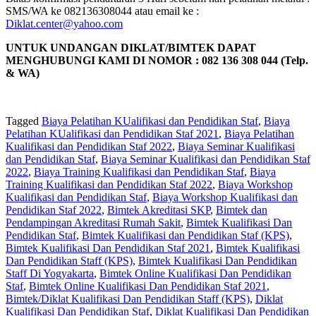
SMS/WA ke 082136308044 atau email ke :
Diklat.center@yahoo.com
UNTUK UNDANGAN DIKLAT/BIMTEK DAPAT
MENGHUBUNGI KAMI DI NOMOR : 082 136 308 044 (Telp.
& WA)
Tagged
Biaya Pelatihan KUalifikasi dan Pendidikan Staf
,
Biaya
Pelatihan KUalifikasi dan Pendidikan Staf 2021
,
Biaya Pelatihan
Kualifikasi dan Pendidikan Staf 2022
,
Biaya Seminar Kualifikasi
dan Pendidikan Staf
,
Biaya Seminar Kualifikasi dan Pendidikan Staf
2022
,
Biaya Training Kualifikasi dan Pendidikan Staf
,
Biaya
Training Kualifikasi dan Pendidikan Staf 2022
,
Biaya Workshop
Kualifikasi dan Pendidikan Staf
,
Biaya Workshop Kualifikasi dan
Pendidikan Staf 2022
,
Bimtek Akreditasi SKP
,
Bimtek dan
Pendampingan Akreditasi Rumah Sakit
,
Bimtek Kualifikasi Dan
Pendidikan Staf
,
Bimtek Kualifikasi dan Pendidikan Staf (KPS)
,
Bimtek Kualifikasi Dan Pendidikan Staf 2021
,
Bimtek Kualifikasi
Dan Pendidikan Staff (KPS)
,
Bimtek Kualifikasi Dan Pendidikan
Staff Di Yogyakarta
,
Bimtek Online Kualifikasi Dan Pendidikan
Staf
,
Bimtek Online Kualifikasi Dan Pendidikan Staf 2021
,
Bimtek/Diklat Kualifikasi Dan Pendidikan Staff (KPS)
,
Diklat
Kualifikasi Dan Pendidikan Staf
,
Diklat Kualifikasi Dan Pendidikan