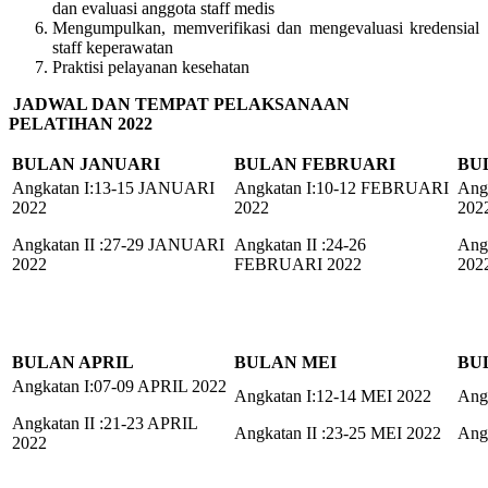
dan evaluasi anggota staff medis
Mengumpulkan, memverifikasi dan mengevaluasi kredensial
staff keperawatan
Praktisi pelayanan kesehatan
JADWAL DAN TEMPAT PELAKSANAAN
PELATIHAN
2022
BULAN JANUARI
BULAN FEBRUARI
BU
Angkatan I:13-15 JANUARI
Angkatan I:10-12 FEBRUARI
Ang
2022
2022
202
Angkatan II :27-29 JANUARI
Angkatan II :24-26
Ang
2022
FEBRUARI 2022
202
BULAN APRIL
BULAN MEI
BU
Angkatan I:07-09 APRIL 2022
Angkatan I:12-14 MEI 2022
Ang
Angkatan II :21-23 APRIL
Angkatan II :23-25 MEI 2022
Angk
2022