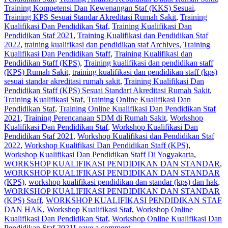
Training Kompetensi Dan Kewenangan Staf (KKS) Sesuai
,
Training KPS Sesuai Standar Akreditasi Rumah Sakit
,
Training
Kualifikasi Dan Pendidikan Staf
,
Training Kualifikasi Dan
Pendidikan Staf 2021
,
Training Kualifikasi dan Pendidikan Staf
2022
,
training kualifikasi dan pendidikan staf Archives
,
Training
Kualifikasi Dan Pendidikan Staff
,
Training Kualifikasi dan
Pendidikan Staff (KPS)
,
Training kualifikasi dan pendidikan staff
(KPS) Rumah Sakit
,
training kualifikasi dan pendidikan staff (kps)
sesuai standar akreditasi rumah sakit
,
Training Kualifikasi Dan
Pendidikan Staff (KPS) Sesuai Standart Akreditasi Rumah Sakit
,
Training Kualifikasi Staf
,
Training Online Kualifikasi Dan
Pendidikan Staf
,
Training Online Kualifikasi Dan Pendidikan Staf
2021
,
Training Perencanaan SDM di Rumah Sakit
,
Workshop
Kualifikasi Dan Pendidikan Staf
,
Workshop Kualifikasi Dan
Pendidikan Staf 2021
,
Workshop Kualifikasi dan Pendidikan Staf
2022
,
Workshop Kualifikasi Dan Pendidikan Staff (KPS)
,
Workshop Kualifikasi Dan Pendidikan Staff Di Yogyakarta
,
WORKSHOP KUALIFIKASI PENDIDIKAN DAN STANDAR
,
WORKSHOP KUALIFIKASI PENDIDIKAN DAN STANDAR
(KPS)
,
workshop kualifikasi pendidikan dan standar (kps) dan hak
,
WORKSHOP KUALIFIKASI PENDIDIKAN DAN STANDAR
(KPS) Staff
,
WORKSHOP KUALIFIKASI PENDIDIKAN STAF
DAN HAK
,
Workshop Kualifikasi Staf
,
Workshop Online
Kualifikasi Dan Pendidikan Staf
,
Workshop Online Kualifikasi Dan
Pendidikan Staf 2021
Leave a comment