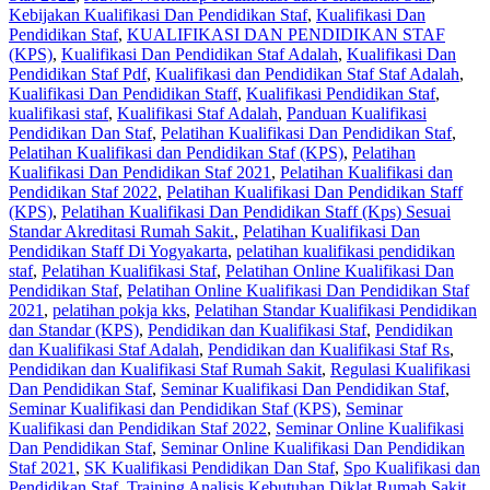
Kebijakan Kualifikasi Dan Pendidikan Staf
,
Kualifikasi Dan
Pendidikan Staf
,
KUALIFIKASI DAN PENDIDIKAN STAF
(KPS)
,
Kualifikasi Dan Pendidikan Staf Adalah
,
Kualifikasi Dan
Pendidikan Staf Pdf
,
Kualifikasi dan Pendidikan Staf Staf Adalah
,
Kualifikasi Dan Pendidikan Staff
,
Kualifikasi Pendidikan Staf
,
kualifikasi staf
,
Kualifikasi Staf Adalah
,
Panduan Kualifikasi
Pendidikan Dan Staf
,
Pelatihan Kualifikasi Dan Pendidikan Staf
,
Pelatihan Kualifikasi dan Pendidikan Staf (KPS)
,
Pelatihan
Kualifikasi Dan Pendidikan Staf 2021
,
Pelatihan Kualifikasi dan
Pendidikan Staf 2022
,
Pelatihan Kualifikasi Dan Pendidikan Staff
(KPS)
,
Pelatihan Kualifikasi Dan Pendidikan Staff (Kps) Sesuai
Standar Akreditasi Rumah Sakit.
,
Pelatihan Kualifikasi Dan
Pendidikan Staff Di Yogyakarta
,
pelatihan kualifikasi pendidikan
staf
,
Pelatihan Kualifikasi Staf
,
Pelatihan Online Kualifikasi Dan
Pendidikan Staf
,
Pelatihan Online Kualifikasi Dan Pendidikan Staf
2021
,
pelatihan pokja kks
,
Pelatihan Standar Kualifikasi Pendidikan
dan Standar (KPS)
,
Pendidikan dan Kualifikasi Staf
,
Pendidikan
dan Kualifikasi Staf Adalah
,
Pendidikan dan Kualifikasi Staf Rs
,
Pendidikan dan Kualifikasi Staf Rumah Sakit
,
Regulasi Kualifikasi
Dan Pendidikan Staf
,
Seminar Kualifikasi Dan Pendidikan Staf
,
Seminar Kualifikasi dan Pendidikan Staf (KPS)
,
Seminar
Kualifikasi dan Pendidikan Staf 2022
,
Seminar Online Kualifikasi
Dan Pendidikan Staf
,
Seminar Online Kualifikasi Dan Pendidikan
Staf 2021
,
SK Kualifikasi Pendidikan Dan Staf
,
Spo Kualifikasi dan
Pendidikan Staf
,
Training Analisis Kebutuhan Diklat Rumah Sakit
,