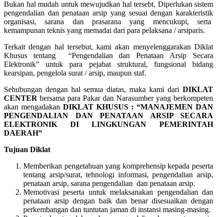
Bukan hal mudah untuk mewujudkan hal tersebt. Diperlukan sistem
pengendalian dan penataan arsip yang sesuai dengan karakteristik
organisasi, sarana dan prasarana yang mencukupi, serta
kemampunan teknis yang memadai dari para pelaksana / arsiparis.
Terkait dengan hal tersebut, kami akan menyelenggarakan Diklat
Khusus tentang “Pengendalian dan Penataan Arsip Secara
Elektronik” untuk para pejabat struktural, fungsional bidang
kearsipan, pengelola surat / arsip, maupun staf.
Sehubungan dengan hal semua diatas, maka kami dari
DIKLAT
CENTER
bersama para Pakar dan Narasumber yang berkompeten
akan mengadakan
DIKLAT KHUSUS : “MANAJEMEN DAN
PENGENDALIAN DAN PENATAAN ARSIP SECARA
ELEKTRONIK DI LINGKUNGAN PEMERINTAH
DAERAH”
Tujuan Diklat
Memberikan pengetahuan yang komprehensip kepada peserta
tentang arsip/surat, tehnologi informasi, pengendalian arsip,
penataan arsip, sarana pengendalian dan penataan arsip.
Memotivasi peserta untuk melaksanakan pengendalian dan
penataan arsip dengan baik dan benar disesuaikan dengan
perkembangan dan tuntutan jaman di instansi masing-masing.