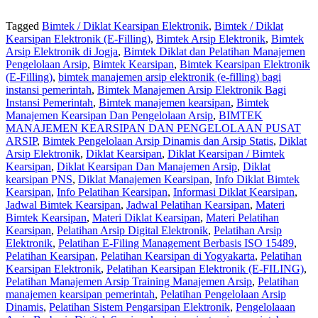
Tagged
Bimtek / Diklat Kearsipan Elektronik
,
Bimtek / Diklat
Kearsipan Elektronik (E-Filling)
,
Bimtek Arsip Elektronik
,
Bimtek
Arsip Elektronik di Jogja
,
Bimtek Diklat dan Pelatihan Manajemen
Pengelolaan Arsip
,
Bimtek Kearsipan
,
Bimtek Kearsipan Elektronik
(E-Filling)
,
bimtek manajemen arsip elektronik (e-filling) bagi
instansi pemerintah
,
Bimtek Manajemen Arsip Elektronik Bagi
Instansi Pemerintah
,
Bimtek manajemen kearsipan
,
Bimtek
Manajemen Kearsipan Dan Pengelolaan Arsip
,
BIMTEK
MANAJEMEN KEARSIPAN DAN PENGELOLAAN PUSAT
ARSIP
,
Bimtek Pengelolaan Arsip Dinamis dan Arsip Statis
,
Diklat
Arsip Elektronik
,
Diklat Kearsipan
,
Diklat Kearsipan / Bimtek
Kearsipan
,
Diklat Kearsipan Dan Manajemen Arsip
,
Diklat
kearsipan PNS
,
Diklat Manajemen Kearsipan
,
Info Diklat Bimtek
Kearsipan
,
Info Pelatihan Kearsipan
,
Informasi Diklat Kearsipan
,
Jadwal Bimtek Kearsipan
,
Jadwal Pelatihan Kearsipan
,
Materi
Bimtek Kearsipan
,
Materi Diklat Kearsipan
,
Materi Pelatihan
Kearsipan
,
Pelatihan Arsip Digital Elektronik
,
Pelatihan Arsip
Elektronik
,
Pelatihan E-Filing Management Berbasis ISO 15489
,
Pelatihan Kearsipan
,
Pelatihan Kearsipan di Yogyakarta
,
Pelatihan
Kearsipan Elektronik
,
Pelatihan Kearsipan Elektronik (E-FILING)
,
Pelatihan Manajemen Arsip Training Manajemen Arsip
,
Pelatihan
manajemen kearsipan pemerintah
,
Pelatihan Pengelolaan Arsip
Dinamis
,
Pelatihan Sistem Pengarsipan Elektronik
,
Pengelolaaan