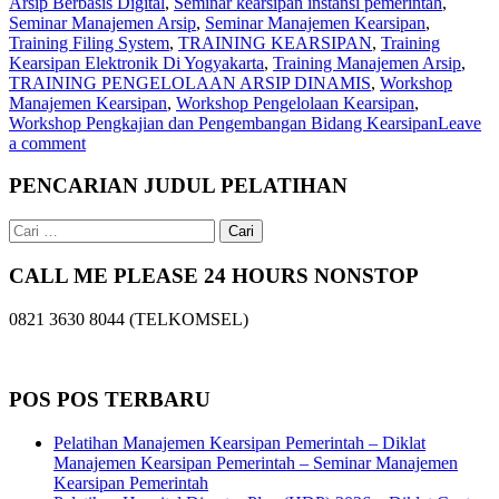
Arsip Berbasis Digital
,
Seminar kearsipan instansi pemerintah
,
Seminar Manajemen Arsip
,
Seminar Manajemen Kearsipan
,
Training Filing System
,
TRAINING KEARSIPAN
,
Training
Kearsipan Elektronik Di Yogyakarta
,
Training Manajemen Arsip
,
TRAINING PENGELOLAAN ARSIP DINAMIS
,
Workshop
Manajemen Kearsipan
,
Workshop Pengelolaan Kearsipan
,
Workshop Pengkajian dan Pengembangan Bidang Kearsipan
Leave
a comment
PENCARIAN JUDUL PELATIHAN
Cari
untuk:
CALL ME PLEASE 24 HOURS NONSTOP
0821 3630 8044 (TELKOMSEL)
POS POS TERBARU
Pelatihan Manajemen Kearsipan Pemerintah – Diklat
Manajemen Kearsipan Pemerintah – Seminar Manajemen
Kearsipan Pemerintah