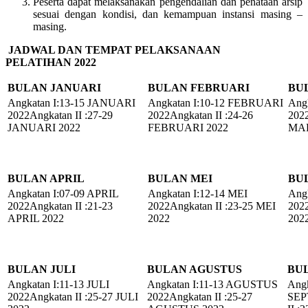
Peserta dapat melaksanakan pengendalian dan penataan arsip
sesuai dengan kondisi, dan kemampuan instansi masing –
masing.
JADWAL DAN TEMPAT PELAKSANAAN
PELATIHAN
2022
BULAN JANUARI
BULAN FEBRUARI
BU
Angkatan I:13-15 JANUARI
Angkatan I:10-12 FEBRUARI
Ang
2022Angkatan II :27-29
2022Angkatan II :24-26
2022
JANUARI 2022
FEBRUARI 2022
MAR
BULAN APRIL
BULAN MEI
BU
Angkatan I:07-09 APRIL
Angkatan I:12-14 MEI
Angk
2022Angkatan II :21-23
2022Angkatan II :23-25 MEI
2022
APRIL 2022
2022
202
BULAN JULI
BULAN AGUSTUS
BU
Angkatan I:11-13 JULI
Angkatan I:11-13 AGUSTUS
Angk
2022Angkatan II :25-27 JULI
2022Angkatan II :25-27
SEP