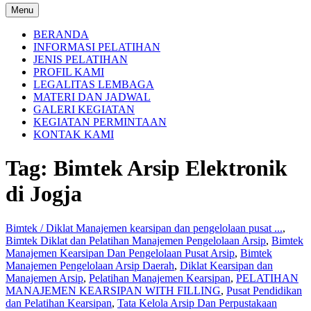
Menu
BERANDA
INFORMASI PELATIHAN
JENIS PELATIHAN
PROFIL KAMI
LEGALITAS LEMBAGA
MATERI DAN JADWAL
GALERI KEGIATAN
KEGIATAN PERMINTAAN
KONTAK KAMI
Tag:
Bimtek Arsip Elektronik
di Jogja
Bimtek / Diklat Manajemen kearsipan dan pengelolaan pusat ...
,
Bimtek Diklat dan Pelatihan Manajemen Pengelolaan Arsip
,
Bimtek
Manajemen Kearsipan Dan Pengelolaan Pusat Arsip
,
Bimtek
Manajemen Pengelolaan Arsip Daerah
,
Diklat Kearsipan dan
Manajemen Arsip
,
Pelatihan Manajemen Kearsipan
,
PELATIHAN
MANAJEMEN KEARSIPAN WITH FILLING
,
Pusat Pendidikan
dan Pelatihan Kearsipan
,
Tata Kelola Arsip Dan Perpustakaan