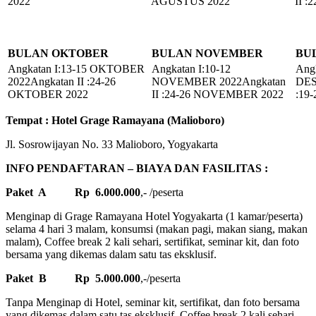
2022
AGUSTUS 2022
II 
BULAN OKTOBER
BULAN NOVEMBER
BU
Angkatan I:13-15 OKTOBER
Angkatan I:10-12
Angk
2022Angkatan II :24-26
NOVEMBER 2022Angkatan
DES
OKTOBER 2022
II :24-26 NOVEMBER 2022
:19
Tempat : Hotel Grage Ramayana (Malioboro)
Jl. Sosrowijayan No. 33 Malioboro, Yogyakarta
INFO PENDAFTARAN – BIAYA DAN FASILITAS :
Paket A Rp 6.000.000
,- /peserta
Menginap di Grage Ramayana Hotel Yogyakarta (1 kamar/peserta)
selama 4 hari 3 malam, konsumsi (makan pagi, makan siang, makan
malam), Coffee break 2 kali sehari, sertifikat, seminar kit, dan foto
bersama yang dikemas dalam satu tas eksklusif.
Paket B Rp 5.000.000
,-/peserta
Tanpa Menginap di Hotel, seminar kit, sertifikat, dan foto bersama
yang dikemas dalam satu tas eksklusif, Coffee break 2 kali sehari