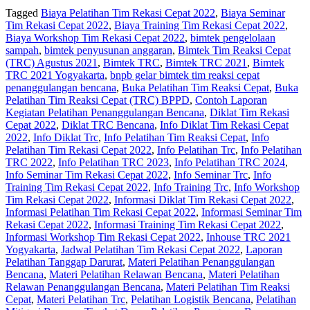
Tagged
Biaya Pelatihan Tim Rekasi Cepat 2022
,
Biaya Seminar
Tim Rekasi Cepat 2022
,
Biaya Training Tim Rekasi Cepat 2022
,
Biaya Workshop Tim Rekasi Cepat 2022
,
bimtek pengelolaan
sampah
,
bimtek penyusunan anggaran
,
Bimtek Tim Reaksi Cepat
(TRC) Agustus 2021
,
Bimtek TRC
,
Bimtek TRC 2021
,
Bimtek
TRC 2021 Yogyakarta
,
bnpb gelar bimtek tim reaksi cepat
penanggulangan bencana
,
Buka Pelatihan Tim Reaksi Cepat
,
Buka
Pelatihan Tim Reaksi Cepat (TRC) BPPD
,
Contoh Laporan
Kegiatan Pelatihan Penanggulangan Bencana
,
Diklat Tim Rekasi
Cepat 2022
,
Diklat TRC Bencana
,
Info Diklat Tim Rekasi Cepat
2022
,
Info Diklat Trc
,
Info Pelatihan Tim Reaksi Cepat
,
Info
Pelatihan Tim Rekasi Cepat 2022
,
Info Pelatihan Trc
,
Info Pelatihan
TRC 2022
,
Info Pelatihan TRC 2023
,
Info Pelatihan TRC 2024
,
Info Seminar Tim Rekasi Cepat 2022
,
Info Seminar Trc
,
Info
Training Tim Rekasi Cepat 2022
,
Info Training Trc
,
Info Workshop
Tim Rekasi Cepat 2022
,
Informasi Diklat Tim Rekasi Cepat 2022
,
Informasi Pelatihan Tim Rekasi Cepat 2022
,
Informasi Seminar Tim
Rekasi Cepat 2022
,
Informasi Training Tim Rekasi Cepat 2022
,
Informasi Workshop Tim Rekasi Cepat 2022
,
Inhouse TRC 2021
Yogyakarta
,
Jadwal Pelatihan Tim Rekasi Cepat 2022
,
Laporan
Pelatihan Tanggap Darurat
,
Materi Pelatihan Penanggulangan
Bencana
,
Materi Pelatihan Relawan Bencana
,
Materi Pelatihan
Relawan Penanggulangan Bencana
,
Materi Pelatihan Tim Reaksi
Cepat
,
Materi Pelatihan Trc
,
Pelatihan Logistik Bencana
,
Pelatihan