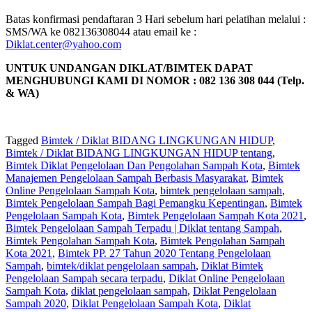
Batas konfirmasi pendaftaran 3 Hari sebelum hari pelatihan melalui :
SMS/WA ke 082136308044 atau email ke :
Diklat.center@yahoo.com
UNTUK UNDANGAN DIKLAT/BIMTEK DAPAT
MENGHUBUNGI KAMI DI NOMOR : 082 136 308 044 (Telp.
& WA)
Tagged
Bimtek / Diklat BIDANG LINGKUNGAN HIDUP
,
Bimtek / Diklat BIDANG LINGKUNGAN HIDUP tentang
,
Bimtek Diklat Pengelolaan Dan Pengolahan Sampah Kota
,
Bimtek
Manajemen Pengelolaan Sampah Berbasis Masyarakat
,
Bimtek
Online Pengelolaan Sampah Kota
,
bimtek pengelolaan sampah
,
Bimtek Pengelolaan Sampah Bagi Pemangku Kepentingan
,
Bimtek
Pengelolaan Sampah Kota
,
Bimtek Pengelolaan Sampah Kota 2021
,
Bimtek Pengelolaan Sampah Terpadu | Diklat tentang Sampah
,
Bimtek Pengolahan Sampah Kota
,
Bimtek Pengolahan Sampah
Kota 2021
,
Bimtek PP. 27 Tahun 2020 Tentang Pengelolaan
Sampah
,
bimtek/diklat pengelolaan sampah
,
Diklat Bimtek
Pengelolaan Sampah secara terpadu
,
Diklat Online Pengelolaan
Sampah Kota
,
diklat pengelolaan sampah
,
Diklat Pengelolaan
Sampah 2020
,
Diklat Pengelolaan Sampah Kota
,
Diklat