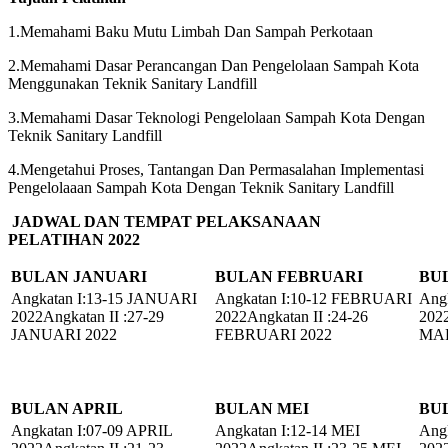
1.Memahami Baku Mutu Limbah Dan Sampah Perkotaan
2.Memahami Dasar Perancangan Dan Pengelolaan Sampah Kota
Menggunakan Teknik Sanitary Landfill
3.Memahami Dasar Teknologi Pengelolaan Sampah Kota Dengan
Teknik Sanitary Landfill
4.Mengetahui Proses, Tantangan Dan Permasalahan Implementasi
Pengelolaaan Sampah Kota Dengan Teknik Sanitary Landfill
JADWAL DAN TEMPAT PELAKSANAAN
PELATIHAN
2022
BULAN JANUARI
BULAN FEBRUARI
BU
Angkatan I:13-15 JANUARI
Angkatan I:10-12 FEBRUARI
Ang
2022Angkatan II :27-29
2022Angkatan II :24-26
2022
JANUARI 2022
FEBRUARI 2022
MAR
BULAN APRIL
BULAN MEI
BU
Angkatan I:07-09 APRIL
Angkatan I:12-14 MEI
Angk