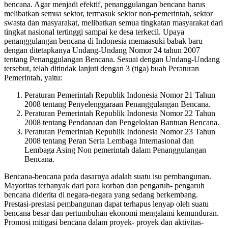
bencana. Agar menjadi efektif, penanggulangan bencana harus
melibatkan semua sektor, termasuk sektor non-pemerintah, sektor
swasta dan masyarakat, melibatkan semua tingkatan masyarakat dari
tingkat nasional tertinggi sampai ke desa terkecil. Upaya
penanggulangan bencana di Indonesia memaasuki babak baru
dengan ditetapkanya Undang-Undang Nomor 24 tahun 2007
tentang Penanggulangan Bencana. Sesuai dengan Undang-Undang
tersebut, telah ditindak lanjuti dengan 3 (tiga) buah Peraturan
Pemerintah, yaitu:
Peraturan Pemerintah Republik Indonesia Nomor 21 Tahun
2008 tentang Penyelenggaraan Penanggulangan Bencana.
Peraturan Pemerintah Republik Indonesia Nomor 22 Tahun
2008 tentang Pendanaan dan Pengelolaan Bantuan Bencana.
Peraturan Pemerintah Republik Indonesia Nomor 23 Tahun
2008 tentang Peran Serta Lembaga Internasional dan
Lembaga Asing Non pemerintah dalam Penanggulangan
Bencana.
Bencana-bencana pada dasarnya adalah suatu isu pembangunan.
Mayoritas terbanyak dari para korban dan pengaruh- pengaruh
bencana diderita di negara-negara yang sedang berkembang.
Prestasi-prestasi pembangunan dapat terhapus lenyap oleh suatu
bencana besar dan pertumbuhan ekonomi mengalami kemunduran.
Promosi mitigasi bencana dalam proyek- proyek dan aktivitas-