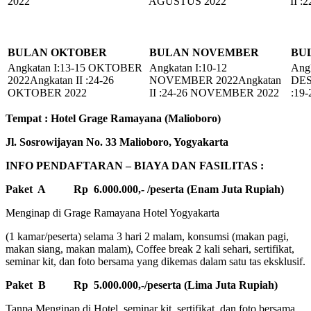
2022
AGUSTUS 2022
II 
BULAN OKTOBER
BULAN NOVEMBER
BU
Angkatan I:13-15 OKTOBER
Angkatan I:10-12
Angk
2022Angkatan II :24-26
NOVEMBER 2022Angkatan
DES
OKTOBER 2022
II :24-26 NOVEMBER 2022
:19
Tempat : Hotel Grage Ramayana (Malioboro)
Jl. Sosrowijayan No. 33 Malioboro, Yogyakarta
INFO PENDAFTARAN – BIAYA DAN FASILITAS :
Paket A
Rp 6.000.000,- /peserta (Enam Juta Rupiah)
Menginap di Grage Ramayana Hotel Yogyakarta
(1 kamar/peserta) selama 3 hari 2 malam, konsumsi (makan pagi,
makan siang, makan malam), Coffee break 2 kali sehari, sertifikat,
seminar kit, dan foto bersama yang dikemas dalam satu tas eksklusif.
Paket B
Rp 5.000.000,-/peserta (Lima Juta Rupiah)
Tanpa Menginap di Hotel, seminar kit, sertifikat, dan foto bersama