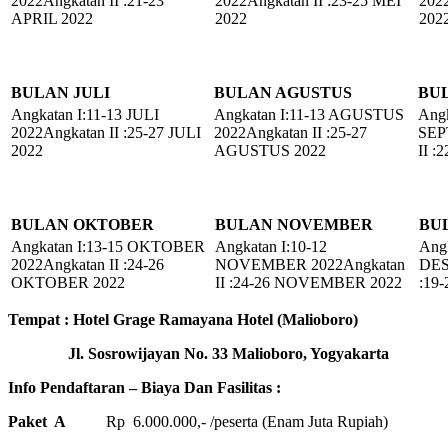
2022Angkatan II :21-23
2022Angkatan II :23-25 MEI
2022
APRIL 2022
2022
202
BULAN JULI
BULAN AGUSTUS
BU
Angkatan I:11-13 JULI
Angkatan I:11-13 AGUSTUS
Angk
2022Angkatan II :25-27 JULI
2022Angkatan II :25-27
SEP
2022
AGUSTUS 2022
II 
BULAN OKTOBER
BULAN NOVEMBER
BU
Angkatan I:13-15 OKTOBER
Angkatan I:10-12
Angk
2022Angkatan II :24-26
NOVEMBER 2022Angkatan
DES
OKTOBER 2022
II :24-26 NOVEMBER 2022
:19
Tempat : Hotel Grage Ramayana Hotel (Malioboro)
Jl. Sosrowijayan No. 33 Malioboro, Yogyakarta
Info Pendaftaran – Biaya Dan Fasilitas :
Paket A
Rp 6.000.000,- /peserta (Enam Juta Rupiah)