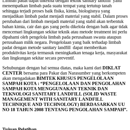
Limbah padat dapat dikelola dengan teknik sanitary landfill yaitu
menempatkan limbah pada suatu tempat yang tertutup tanah
sehingga terjadi proses baik fisika, kimia, biologisnya yang
menjadikan limbah padat menjadi material yang stabil. Dalam proses
perubahan dari limbah menjadi material yang stabil akan terbentuk
bahan kimia, cair dan gas yang perlu dikelola dengan baik agar tidak
mencemari lingkungan sekitar teknik atau metode treatment ini perlu
dipahami oleh pengelola limbah pada perusahaan swasta ataupun
perusahaan milik negara. Pengelolaan yang baik terhadap limbah
padat dengan metode sanitary landfill dapat memberikan
produktivitas kerja termasuk meningkatkan tenaga kerja, masyarakat
dan lingkungan sekitar secara preventif.
Sehubungan dengan hal semua diatas, maka kami dari
DIKLAT
CENTER
bersama para Pakar dan Narasumber yang berkompeten
akan mengadakan
BIMTEK KHUSUS PENGELOLAAN
SAMPAH KOTA : “PENGELOLAAN DAN PENGOLAHAN
SAMPAH KOTA MENGGUNAKAN TEKNIK DAN
TEKNOLOGI SANITARY LANDFILL (SOLID WASTE
MANAGEMENT WITH SANITARY LANDFILL
TECHNIQUE AND TECHNOLOGY) BERDASARKAN UU
NO 18 TAHUN 2008 TENTANG PENGOLAHAN SAMPAH”.
Tujuan Pelatihan