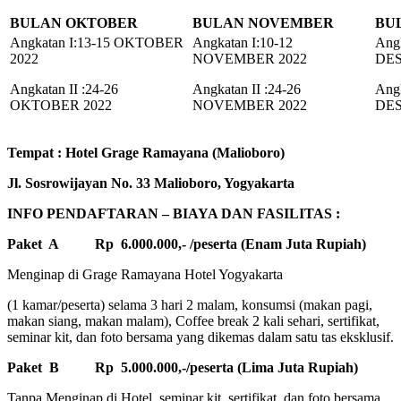
BULAN OKTOBER
BULAN NOVEMBER
BU
Angkatan I:13-15 OKTOBER
Angkatan I:10-12
Angk
2022
NOVEMBER 2022
DES
Angkatan II :24-26
Angkatan II :24-26
Angk
OKTOBER 2022
NOVEMBER 2022
DES
Tempat : Hotel Grage Ramayana (Malioboro)
Jl. Sosrowijayan No. 33 Malioboro, Yogyakarta
INFO PENDAFTARAN – BIAYA DAN FASILITAS :
Paket A
Rp 6.000.000,- /peserta (Enam Juta Rupiah)
Menginap di Grage Ramayana Hotel Yogyakarta
(1 kamar/peserta) selama 3 hari 2 malam, konsumsi (makan pagi,
makan siang, makan malam), Coffee break 2 kali sehari, sertifikat,
seminar kit, dan foto bersama yang dikemas dalam satu tas eksklusif.
Paket B
Rp 5.000.000,-/peserta (Lima Juta Rupiah)
Tanpa Menginap di Hotel, seminar kit, sertifikat, dan foto bersama