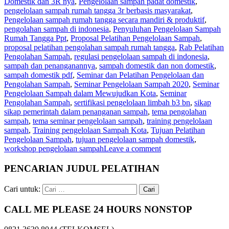
Domestik dan 3R nya
,
Pengelolaan sampah padat domestik
,
pengelolaan sampah rumah tangga 3r berbasis masyarakat
,
Pengelolaan sampah rumah tangga secara mandiri & produktif
,
pengolahan sampah di indonesia
,
Penyuluhan Pengelolaan Sampah
Rumah Tangga Ppt
,
Proposal Pelatihan Pengelolaan Sampah
,
proposal pelatihan pengolahan sampah rumah tangga
,
Rab Pelatihan
Pengolahan Sampah
,
regulasi pengelolaan sampah di indonesia
,
sampah dan penanganannya
,
sampah domestik dan non domestik
,
sampah domestik pdf
,
Seminar dan Pelatihan Pengelolaan dan
Pengolahan Sampah
,
Seminar Pengelolaan Sampah 2020
,
Seminar
Pengelolaan Sampah dalam Mewujudkan Kota
,
Seminar
Pengolahan Sampah
,
sertifikasi pengelolaan limbah b3 bn
,
sikap
sikap pemerintah dalam penanganan sampah
,
tema pengolahan
sampah
,
tema seminar pengelolaan sampah
,
training pengelolaan
sampah
,
Training pengelolaan Sampah Kota
,
Tujuan Pelatihan
Pengelolaan Sampah
,
tujuan pengelolaan sampah domestik
,
workshop pengelolaan sampah
Leave a comment
PENCARIAN JUDUL PELATIHAN
Cari untuk:
CALL ME PLEASE 24 HOURS NONSTOP