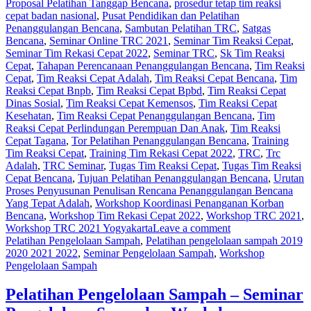
Proposal Pelatihan Tanggap Bencana
,
prosedur tetap tim reaksi
cepat badan nasional
,
Pusat Pendidikan dan Pelatihan
Penanggulangan Bencana
,
Sambutan Pelatihan TRC
,
Satgas
Bencana
,
Seminar Online TRC 2021
,
Seminar Tim Reaksi Cepat
,
Seminar Tim Rekasi Cepat 2022
,
Seminar TRC
,
Sk Tim Reaksi
Cepat
,
Tahapan Perencanaan Penanggulangan Bencana
,
Tim Reaksi
Cepat
,
Tim Reaksi Cepat Adalah
,
Tim Reaksi Cepat Bencana
,
Tim
Reaksi Cepat Bnpb
,
Tim Reaksi Cepat Bpbd
,
Tim Reaksi Cepat
Dinas Sosial
,
Tim Reaksi Cepat Kemensos
,
Tim Reaksi Cepat
Kesehatan
,
Tim Reaksi Cepat Penanggulangan Bencana
,
Tim
Reaksi Cepat Perlindungan Perempuan Dan Anak
,
Tim Reaksi
Cepat Tagana
,
Tor Pelatihan Penanggulangan Bencana
,
Training
Tim Reaksi Cepat
,
Training Tim Rekasi Cepat 2022
,
TRC
,
Trc
Adalah
,
TRC Seminar
,
Tugas Tim Reaksi Cepat
,
Tugas Tim Reaksi
Cepat Bencana
,
Tujuan Pelatihan Penanggulangan Bencana
,
Urutan
Proses Penyusunan Penulisan Rencana Penanggulangan Bencana
Yang Tepat Adalah
,
Workshop Koordinasi Penanganan Korban
Bencana
,
Workshop Tim Rekasi Cepat 2022
,
Workshop TRC 2021
,
Workshop TRC 2021 Yogyakarta
Leave a comment
Pelatihan Pengelolaan Sampah
,
Pelatihan pengelolaan sampah 2019
2020 2021 2022
,
Seminar Pengelolaan Sampah
,
Workshop
Pengelolaan Sampah
Pelatihan Pengelolaan Sampah – Seminar