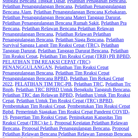
Mitigasi Bencana Tingkat Dasar
,
Pelatihan Penaganan Bencana
,
Pelatihan Penanggulangan Bencana
,
Pelatihan Penanggulangan
Bencana Alam
,
Pelatihan Penanggulangan Bencana Kebakaran
,
Pelatihan Penanggulangan Bencana Materi Tanggap Darurat
,
Pelatihan Penanggulangan Bencana Rumah Sakit
,
Pelatihan Pra
Bencana
,
Pelatihan Relawan Bencana Pelatihan Relawan
Penanggulangan Bencana
,
Pelatihan Relawan Pelatihan
Penanggulangan Bencana
,
Pelatihan Siaga Bencana
,
Pelatihan
Survival Sangga Langit Tim Reaksi Cepat (TRC)
,
Pelatihan
Tanggap Darurat
,
Pelatihan Tanggap Darurat Bencana
,
Pelatihan
Tim Reaksi Cepat
,
Pelatihan Tim Reaksi Cepat (TRB) PB BPBD
,
PELATIHAN TIM REAKSI CEPAT (TRC)
PENANGGULANGAN
,
Pelatihan Tim Reaksi Cepat
Penanggulangan Bencana
,
Pelatihan Tim Reaksi Cepat
Penanggulangan Bencana BPBD
,
Pelatihan Tim Rekasi Cepat
2022
,
PELATIHAN TIM TRC-PB
,
Pelatihan TRC
,
Pelatihan Trc
Bnpb
,
Pelatihan TRC BPBD Untuk Bengkulu Tangguh Bencana
,
Pelatihan TRC dan Relawan BPBD
,
Pelatihan Untuk Tim Reaksi
Cepat
,
Pelatihan Untuk Tim Reaksi Cepat (TRC) BPBD
,
Pembentukan Tim Reaksi Cepat
,
Pembentukan Tim Reaksi Cepat
Bpbd
,
Pemerintah Siagakan Tim Reaksi Cepat Pandemi COVID-
19
,
Pengertian Tim Reaksi Cepat
,
Peningkatan Kapasitas Tim
Reaksi Cepat (TRC) ke 1
,
Proposal Kegiatan Pelatihan Relawan
Bencana
,
Proposal Pelatihan Penanggulangan Bencana
,
Proposal
Pelatihan Relawan Bencana Pelatihan Relawan Tanggap Bencana
,