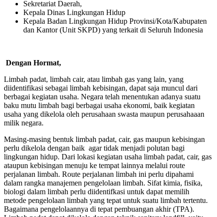
Sekretariat Daerah,
Kepala Dinas Lingkungan Hidup
Kepala Badan Lingkungan Hidup Provinsi/Kota/Kabupaten
dan Kantor (Unit SKPD) yang terkait di Seluruh Indonesia
Dengan Hormat,
Limbah padat, limbah cair, atau limbah gas yang lain, yang
diidentifikasi sebagai limbah kebisingan, dapat saja muncul dari
berbagai kegiatan usaha. Negara telah menentukan adanya suatu
baku mutu limbah bagi berbagai usaha ekonomi, baik kegiatan
usaha yang dikelola oleh perusahaan swasta maupun perusahaaan
milik negara.
Masing-masing bentuk limbah padat, cair, gas maupun kebisingan
perlu dikelola dengan baik agar tidak menjadi polutan bagi
lingkungan hidup. Dari lokasi kegiatan usaha limbah padat, cair, gas
ataupun kebisingan menuju ke tempat lainnya melalui route
perjalanan limbah. Route perjalanan limbah ini perlu dipahami
dalam rangka manajemen pengelolaan limbah. Sifat kimia, fisika,
biologi dalam limbah perlu diidentifkasi untuk dapat memilih
metode pengelolaan limbah yang tepat untuk suatu limbah tertentu.
Bagaimana pengelolaannya di tepat pembuangan akhir (TPA).