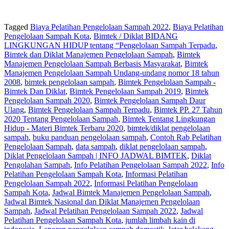
Tagged
Biaya Pelatihan Pengelolaan Sampah 2022
,
Biaya Pelatihan
Pengelolaan Sampah Kota
,
Bimtek / Diklat BIDANG
LINGKUNGAN HIDUP tentang “Pengelolaan Sampah Terpadu
,
Bimtek dan Diklat Manajemen Pengelolaan Sampah
,
Bimtek
Manajemen Pengelolaan Sampah Berbasis Masyarakat
,
Bimtek
Manajemen Pengelolaan Sampah Undang-undang nomor 18 tahun
2008
,
bimtek pengelolaan sampah
,
Bimtek Pengelolaan Sampah -
Bimtek Dan Diklat
,
Bimtek Pengelolaan Sampah 2019
,
Bimtek
Pengelolaan Sampah 2020
,
Bimtek Pengelolaan Sampah Daur
Ulang
,
Bimtek Pengelolaan Sampah Terpadu
,
Bimtek PP. 27 Tahun
2020 Tentang Pengelolaan Sampah
,
Bimtek Tentang Lingkungan
Hidup - Materi Bimtek Terbaru 2020
,
bimtek/diklat pengelolaan
sampah
,
buku panduan pengelolaan sampah
,
Contoh Rab Pelatihan
Pengelolaan Sampah
,
data sampah
,
diklat pengelolaan sampah
,
Diklat Pengelolaan Sampah | INFO JADWAL BIMTEK
,
Diklat
Pengolahan Sampah
,
Info Pelatihan Pengelolaan Sampah 2022
,
Info
Pelatihan Pengelolaan Sampah Kota
,
Informasi Pelatihan
Pengelolaan Sampah 2022
,
Informasi Pelatihan Pengelolaan
Sampah Kota
,
Jadwal Bimtek Manajemen Pengelolaan Sampah
,
Jadwal Bimtek Nasional dan Diklat Manajemen Pengelolaan
Sampah
,
Jadwal Pelatihan Pengelolaan Sampah 2022
,
Jadwal
Pelatihan Pengelolaan Sampah Kota
,
jumlah limbah kain di