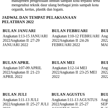
manajemen pengelolaan limbah sampah kota terpadu serta
mengetahui teknik daur ulang berbagai jenis sampah kota
organik, kertas, plastik dan logam.
JADWAL DAN TEMPAT PELAKSANAAN
PELATIHAN
2022
BULAN JANUARI
BULAN FEBRUARI
BU
Angkatan I:13-15 JANUARI
Angkatan I:10-12 FEBRUARI
Ang
2022Angkatan II :27-29
2022Angkatan II :24-26
2022
JANUARI 2022
FEBRUARI 2022
MAR
BULAN APRIL
BULAN MEI
BU
Angkatan I:07-09 APRIL
Angkatan I:12-14 MEI
Angk
2022Angkatan II :21-23
2022Angkatan II :23-25 MEI
2022
APRIL 2022
2022
202
BULAN JULI
BULAN AGUSTUS
BU
Angkatan I:11-13 JULI
Angkatan I:11-13 AGUSTUS
Angk
2022Angkatan II :25-27 JULI
2022Angkatan II :25-27
SEP