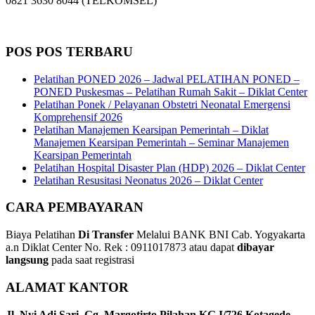
0821 3630 8044 (TELKOMSEL)
POS POS TERBARU
Pelatihan PONED 2026 – Jadwal PELATIHAN PONED –
PONED Puskesmas – Pelatihan Rumah Sakit – Diklat Center
Pelatihan Ponek / Pelayanan Obstetri Neonatal Emergensi
Komprehensif 2026
Pelatihan Manajemen Kearsipan Pemerintah – Diklat
Manajemen Kearsipan Pemerintah – Seminar Manajemen
Kearsipan Pemerintah
Pelatihan Hospital Disaster Plan (HDP) 2026 – Diklat Center
Pelatihan Resusitasi Neonatus 2026 – Diklat Center
CARA PEMBAYARAN
Biaya Pelatihan
Di Transfer
Melalui BANK BNI Cab. Yogyakarta
a.n Diklat Center No. Rek : 0911017873 atau dapat
dibayar
langsung
pada saat registrasi
ALAMAT KANTOR
Jl. Nyi Adi Sari, Gg. Margotirto Pilahan KG.I/726 Kotagede