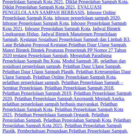
Pengelolaan Sampah Kota 2021
,
Diklat Pengolahan Sampah Kota
,
Diklat Pengolahan Sampah Kota 2021
,
EVALUASI
PENGELOLAAN SAMPAH BERBASIS
,
Inhouse Online
Pengelolaan Sampah Kota
,
inhouse pengelolaan sampah 2020
,
Inhouse Pengelolaan Sampah Kota
,
Inhouse Pengelolaan Sampah
Kota 2021
,
Inhouse Pengolahan Sampah Kota
,
Jadwal Bimtek
Lingkungan Hidup
,
Jadwal Bimtek Manajemen Pengelolaan
Sampah
,
Kegiatan Sosialisasi Pengelolaan Sampah dan Limbah B3
,
Latar Belakang Proposal Kegiatan Pelatihan Daur Ulang Sampah
,
Materi Bimtek Bimtek Peraturan Pemerintah PP Nomor 27 Tahun
2020 tentang Pengelolaan Sampah
,
Mengubah Paradigma
Pengelolaan Sampah Ibu Kota
,
Modul Sampah 3R
,
pelatihan dan
sosialisasi pengelolaan sampah
,
Pelatihan Daur Ulang Sampah
,
Pelatihan Daur Ulang Sampah Plastik
,
Pelatihan Keterampilan Daur
Ulang Sampah
,
Pelatihan Online Pengelolaan Sampah Kota
,
pelatihan pengelolaan sampah
,
Pelatihan Pengelolaan Sampah –
Seminar Pengelolaan
,
Pelatihan Pengelolaan Sampah 2018
,
Pelatihan Pengelolaan Sampah 2019
,
Pelatihan Pengelolaan Sampah
2020
,
Pelatihan Pengelolaan Sampah Anorganik Menjadi Aneka
,
pelatihan pengelolaan sampah berbasis masyarakat
,
Pelatihan
Pengelolaan Sampah Kota
,
Pelatihan Pengelolaan Sampah Kota
2021
,
Pelatihan Pengelolaan Sampah Organik
,
Pelatihan
Pengolahan Sampah
,
Pelatihan Pengolahan Sampah Kota
,
Pelatihan
Pengolahan Sampah Kota 2021
,
Pelatihan Pengolahan Sampah
Plastik
,
Pemberitahuan Penundaan Pelatihan Pengelolaan Sampah
,