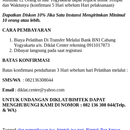
dan Waktunya (konfirmasi 5 Hari sebelum Hari pelaksanaan)
Dapatkan Diskon 10% Jika Satu Instansi Mengirimkan Minimal
10 orang atau lebih.
CARA PEMBAYARAN
Biaya Pelatihan Di Transfer Melalui Bank BNI Cabang
Yogyakarta a/n. Diklat Center rekening 0911017873
Dibayar langsung pada saat registrasi
BATAS KONFIRMASI
Batas konfirmasi pendaftaran 3 Hari sebelum hari Pelatihan melalui :
SMS/WA
: 082136308044
Email
: diklat.center@yahoo.com
UNTUK UNDANGAN DIKLAT/BIMTEK DAPAT
MENGHUBUNGI KAMI DI NOMOR : 082 136 308 044(Telp.
& WA)
Tagged
alur pemeriksaan iva
,
bimtek iva test
,
Bimtek Pap Smear
,