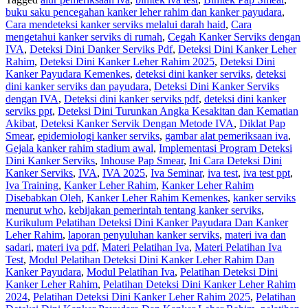
buku saku pencegahan kanker leher rahim dan kanker payudara
,
Cara mendeteksi kanker serviks melalui darah haid
,
Cara
mengetahui kanker serviks di rumah
,
Cegah Kanker Serviks dengan
IVA
,
Deteksi Dini Danker Serviks Pdf
,
Deteksi Dini Kanker Leher
Rahim
,
Deteksi Dini Kanker Leher Rahim 2025
,
Deteksi Dini
Kanker Payudara Kemenkes
,
deteksi dini kanker serviks
,
deteksi
dini kanker serviks dan payudara
,
Deteksi Dini Kanker Serviks
dengan IVA
,
Deteksi dini kanker serviks pdf
,
deteksi dini kanker
serviks ppt
,
Deteksi Dini Turunkan Angka Kesakitan dan Kematian
Akibat
,
Deteksi Kanker Servik Dengan Metode IVA
,
Diklat Pap
Smear
,
epidemiologi kanker serviks
,
gambar alat pemeriksaan iva
,
Gejala kanker rahim stadium awal
,
Implementasi Program Deteksi
Dini Kanker Serviks
,
Inhouse Pap Smear
,
Ini Cara Deteksi Dini
Kanker Serviks
,
IVA
,
IVA 2025
,
Iva Seminar
,
iva test
,
iva test ppt
,
Iva Training
,
Kanker Leher Rahim
,
Kanker Leher Rahim
Disebabkan Oleh
,
Kanker Leher Rahim Kemenkes
,
kanker serviks
menurut who
,
kebijakan pemerintah tentang kanker serviks
,
Kurikulum Pelatihan Deteksi Dini Kanker Payudara Dan Kanker
Leher Rahim
,
laporan penyuluhan kanker serviks
,
materi iva dan
sadari
,
materi iva pdf
,
Materi Pelatihan Iva
,
Materi Pelatihan Iva
Test
,
Modul Pelatihan Deteksi Dini Kanker Leher Rahim Dan
Kanker Payudara
,
Modul Pelatihan Iva
,
Pelatihan Deteksi Dini
Kanker Leher Rahim
,
Pelatihan Deteksi Dini Kanker Leher Rahim
2024
,
Pelatihan Deteksi Dini Kanker Leher Rahim 2025
,
Pelatihan