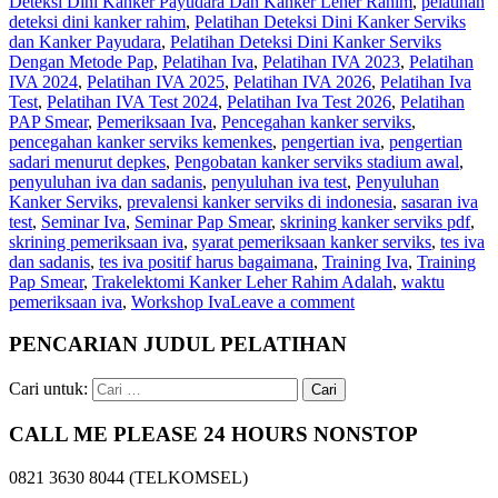
Deteksi Dini Kanker Payudara Dan Kanker Leher Rahim
,
pelatihan
deteksi dini kanker rahim
,
Pelatihan Deteksi Dini Kanker Serviks
dan Kanker Payudara
,
Pelatihan Deteksi Dini Kanker Serviks
Dengan Metode Pap
,
Pelatihan Iva
,
Pelatihan IVA 2023
,
Pelatihan
IVA 2024
,
Pelatihan IVA 2025
,
Pelatihan IVA 2026
,
Pelatihan Iva
Test
,
Pelatihan IVA Test 2024
,
Pelatihan Iva Test 2026
,
Pelatihan
PAP Smear
,
Pemeriksaan Iva
,
Pencegahan kanker serviks
,
pencegahan kanker serviks kemenkes
,
pengertian iva
,
pengertian
sadari menurut depkes
,
Pengobatan kanker serviks stadium awal
,
penyuluhan iva dan sadanis
,
penyuluhan iva test
,
Penyuluhan
Kanker Serviks
,
prevalensi kanker serviks di indonesia
,
sasaran iva
test
,
Seminar Iva
,
Seminar Pap Smear
,
skrining kanker serviks pdf
,
skrining pemeriksaan iva
,
syarat pemeriksaan kanker serviks
,
tes iva
dan sadanis
,
tes iva positif harus bagaimana
,
Training Iva
,
Training
Pap Smear
,
Trakelektomi Kanker Leher Rahim Adalah
,
waktu
pemeriksaan iva
,
Workshop Iva
Leave a comment
PENCARIAN JUDUL PELATIHAN
Cari untuk:
CALL ME PLEASE 24 HOURS NONSTOP
0821 3630 8044 (TELKOMSEL)