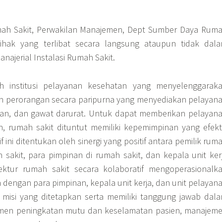
mah Sakit, Perwakilan Manajemen, Dept Sumber Daya Rum
ihak yang terlibat secara langsung ataupun tidak dal
ajerial Instalasi Rumah Sakit.
h institusi pelayanan kesehatan yang menyelenggarak
n perorangan secara paripurna yang menyediakan pelayan
alan, dan gawat darurat. Untuk dapat memberikan pelayan
, rumah sakit dituntut memiliki kepemimpinan yang efekti
 ini ditentukan oleh sinergi yang positif antara pemilik rum
h sakit, para pimpinan di rumah sakit, dan kepala unit ker
rektur rumah sakit secara kolaboratif mengoperasionalk
 dengan para pimpinan, kepala unit kerja, dan unit pelayan
 misi yang ditetapkan serta memiliki tanggung jawab dal
men peningkatan mutu dan keselamatan pasien, manajem