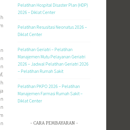
Pelatihan Hospital Disaster Plan (HDP)
2026 – Diklat Center
ah
am
Pelatihan Resusitasi Neonatus 2026 –
Diklat Center
Pelatihan Geriatri – Pelatihan
an
Manajemen Mutu Pelayanan Geriatri
an
2026 – Jadwal Pelatihan Geriatri 2026
an
– Pelatihan Rumah Sakit
f.
ah
Pelatihan PKPO 2026 – Pelatihan
ja
Manajemen Farmasi Rumah Sakit –
an
Diklat Center
an
am
en
CARA PEMBAYARAN