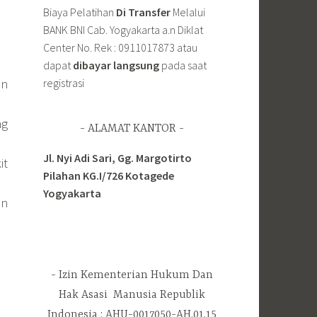
Biaya Pelatihan
Di Transfer
Melalui
BANK BNI Cab. Yogyakarta a.n Diklat
Center No. Rek : 0911017873 atau
dapat
dibayar langsung
pada saat
an
registrasi
ng
ALAMAT KANTOR
Jl. Nyi Adi Sari, Gg. Margotirto
it
Pilahan KG.I/726 Kotagede
Yogyakarta
an
Izin Kementerian Hukum Dan
Hak Asasi Manusia Republik
Indonesia : AHU-0017050-AH.01.15