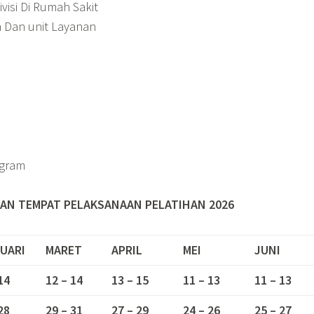
visi Di Rumah Sakit
a Dan unit Layanan
gram
AN TEMPAT PELAKSANAAN PELATIHAN 2026
UARI
MARET
APRIL
MEI
JUNI
14
12 – 14
13 – 15
11 – 13
11 – 13
28
29 – 31
27 – 29
24 – 26
25 – 27