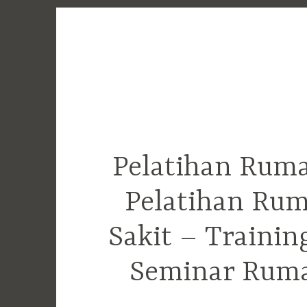
Skip
to
content
Pelatihan Ruma
Pelatihan Rum
Sakit – Traini
Seminar Ruma