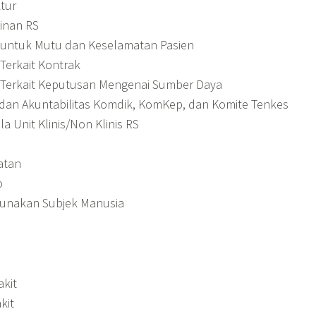
ktur
pinan RS
 untuk Mutu dan Keselamatan Pasien
Terkait Kontrak
 Terkait Keputusan Mengenai Sumber Daya
 dan Akuntabilitas Komdik, KomKep, dan Komite Tenkes
la Unit Klinis/Non Klinis RS
atan
o
gunakan Subjek Manusia
akit
kit