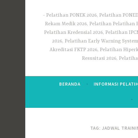
Pelatihan PONEK 2026, Pelatihan PONED 
Rekam Medik 2026, Pelatihan Pelatihan 
Pelatihan Kredensial 2026, Pelatihan IP
2026, Pelatihan Early Warning System
Akreditasi FKTP 2026, Pelatihan Hiper
Resusitasi 2026, Pelati
BERANDA
INFORMASI PELATI
TAG:
JADWAL TRAINI