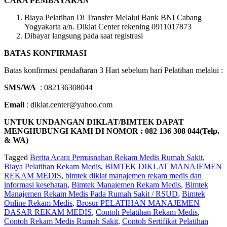
CARA PEMBAYARAN
Biaya Pelatihan Di Transfer Melalui Bank BNI Cabang
Yogyakarta a/n. Diklat Center rekening 0911017873
Dibayar langsung pada saat registrasi
BATAS KONFIRMASI
Batas konfirmasi pendaftaran 3 Hari sebelum hari Pelatihan melalui :
SMS/WA
: 082136308044
Email
: diklat.center@yahoo.com
UNTUK UNDANGAN DIKLAT/BIMTEK DAPAT
MENGHUBUNGI KAMI DI NOMOR : 082 136 308 044(Telp.
& WA)
Tagged
Berita Acara Pemusnahan Rekam Medis Rumah Sakit
,
Biaya Pelatihan Rekam Medis
,
BIMTEK DIKLAT MANAJEMEN
REKAM MEDIS
,
bimtek diklat manajemen rekam medis dan
informasi kesehatan
,
Bimtek Manajemen Rekam Medis
,
Bimtek
Manajemen Rekam Medis Pada Rumah Sakit / RSUD
,
Bimtek
Online Rekam Medis
,
Brosur PELATIHAN MANAJEMEN
DASAR REKAM MEDIS
,
Contoh Pelatihan Rekam Medis
,
Contoh Rekam Medis Rumah Sakit
,
Contoh Sertifikat Pelatihan