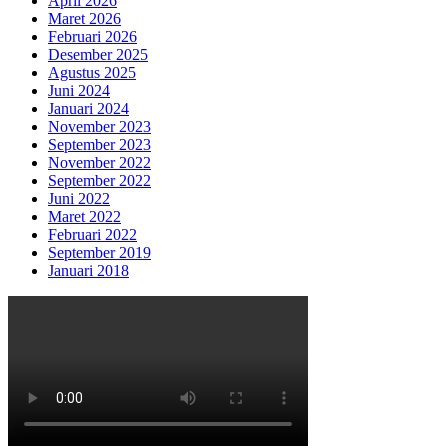
April 2026
Maret 2026
Februari 2026
Desember 2025
Agustus 2025
Juni 2024
Januari 2024
November 2023
September 2023
November 2022
September 2022
Juni 2022
Maret 2022
Februari 2022
September 2019
Januari 2018