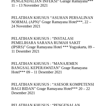
PENGENDALIAN INFEKSI” Garage Ramayana***
11 – 13 November 2021
PELATIHAN KHUSUS “ASUHAN PERSALINAN
NORMAL (APN)” Grage Ramayana Hotel***, 22 –
24 November 2021
PELATIHAN KHUSUS : “INSTALASI
PEMELIHARA SARANA RUMAH SAKIT
(IPSRS)” Grage Ramayana Hotel *** Yogyakarta, 09 –
11 Desember 2021
PELATIHAN KHUSUS : “MANAJEMEN
BANGSAL KEPERAWATAN” Grage Ramayana
Hotel*** 09 – 11 Desember 2021
PELATIHAN KHUSUS : “ASESOR KOMPETENSI
BAGI BIDAN” Grage Ramayana Hotel*** 20 – 22
Desember 2021
PELATIHAN KHUSUS : “PENGENALAN