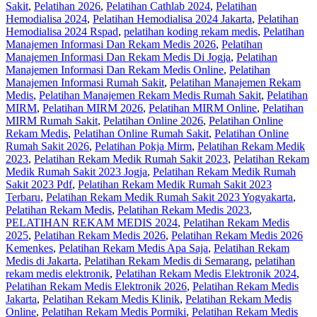
Sakit
,
Pelatihan 2026
,
Pelatihan Cathlab 2024
,
Pelatihan
Hemodialisa 2024
,
Pelatihan Hemodialisa 2024 Jakarta
,
Pelatihan
Hemodialisa 2024 Rspad
,
pelatihan koding rekam medis
,
Pelatihan
Manajemen Informasi Dan Rekam Medis 2026
,
Pelatihan
Manajemen Informasi Dan Rekam Medis Di Jogja
,
Pelatihan
Manajemen Informasi Dan Rekam Medis Online
,
Pelatihan
Manajemen Informasi Rumah Sakit
,
Pelatihan Manajemen Rekam
Medis
,
Pelatihan Manajemen Rekam Medis Rumah Sakit
,
Pelatihan
MIRM
,
Pelatihan MIRM 2026
,
Pelatihan MIRM Online
,
Pelatihan
MIRM Rumah Sakit
,
Pelatihan Online 2026
,
Pelatihan Online
Rekam Medis
,
Pelatihan Online Rumah Sakit
,
Pelatihan Online
Rumah Sakit 2026
,
Pelatihan Pokja Mirm
,
Pelatihan Rekam Medik
2023
,
Pelatihan Rekam Medik Rumah Sakit 2023
,
Pelatihan Rekam
Medik Rumah Sakit 2023 Jogja
,
Pelatihan Rekam Medik Rumah
Sakit 2023 Pdf
,
Pelatihan Rekam Medik Rumah Sakit 2023
Terbaru
,
Pelatihan Rekam Medik Rumah Sakit 2023 Yogyakarta
,
Pelatihan Rekam Medis
,
Pelatihan Rekam Medis 2023
,
PELATIHAN REKAM MEDIS 2024
,
Pelatihan Rekam Medis
2025
,
Pelatihan Rekam Medis 2026
,
Pelatihan Rekam Medis 2026
Kemenkes
,
Pelatihan Rekam Medis Apa Saja
,
Pelatihan Rekam
Medis di Jakarta
,
Pelatihan Rekam Medis di Semarang
,
pelatihan
rekam medis elektronik
,
Pelatihan Rekam Medis Elektronik 2024
,
Pelatihan Rekam Medis Elektronik 2026
,
Pelatihan Rekam Medis
Jakarta
,
Pelatihan Rekam Medis Klinik
,
Pelatihan Rekam Medis
Online
,
Pelatihan Rekam Medis Pormiki
,
Pelatihan Rekam Medis