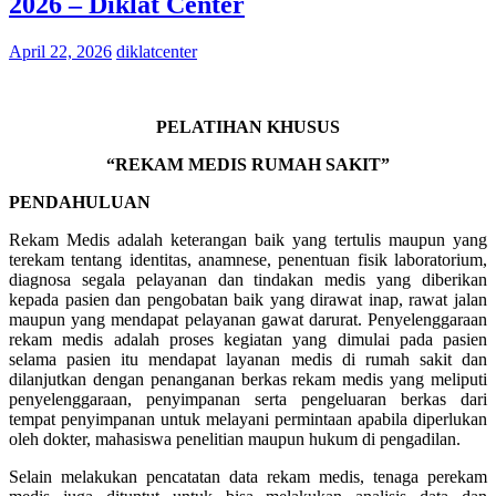
2026 – Diklat Center
April 22, 2026
diklatcenter
PELATIHAN KHUSUS
“REKAM MEDIS RUMAH SAKIT”
PENDAHULUAN
Rekam Medis adalah keterangan baik yang tertulis maupun yang
terekam tentang identitas, anamnese, penentuan fisik laboratorium,
diagnosa segala pelayanan dan tindakan medis yang diberikan
kepada pasien dan pengobatan baik yang dirawat inap, rawat jalan
maupun yang mendapat pelayanan gawat darurat. Penyelenggaraan
rekam medis adalah proses kegiatan yang dimulai pada pasien
selama pasien itu mendapat layanan medis di rumah sakit dan
dilanjutkan dengan penanganan berkas rekam medis yang meliputi
penyelenggaraan, penyimpanan serta pengeluaran berkas dari
tempat penyimpanan untuk melayani permintaan apabila diperlukan
oleh dokter, mahasiswa penelitian maupun hukum di pengadilan.
Selain melakukan pencatatan data rekam medis, tenaga perekam