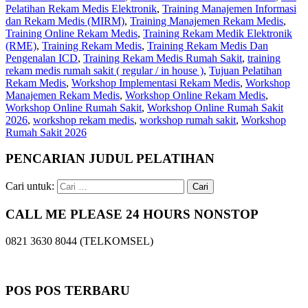
Pelatihan Rekam Medis Elektronik
,
Training Manajemen Informasi
dan Rekam Medis (MIRM)
,
Training Manajemen Rekam Medis
,
Training Online Rekam Medis
,
Training Rekam Medik Elektronik
(RME)
,
Training Rekam Medis
,
Training Rekam Medis Dan
Pengenalan ICD
,
Training Rekam Medis Rumah Sakit
,
training
rekam medis rumah sakit ( regular / in house )
,
Tujuan Pelatihan
Rekam Medis
,
Workshop Implementasi Rekam Medis
,
Workshop
Manajemen Rekam Medis
,
Workshop Online Rekam Medis
,
Workshop Online Rumah Sakit
,
Workshop Online Rumah Sakit
2026
,
workshop rekam medis
,
workshop rumah sakit
,
Workshop
Rumah Sakit 2026
PENCARIAN JUDUL PELATIHAN
Cari untuk:
CALL ME PLEASE 24 HOURS NONSTOP
0821 3630 8044 (TELKOMSEL)
POS POS TERBARU