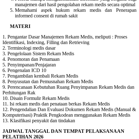
manajemen dari hasil pengolahan rekam medis secara optimal
Memahami aspek hukum rekam medis dan Penerapan
informed consent di rumah sakit
MATERI
1. Pengantar Dasar Manajemen Rekam Medis, meliputi : Proses
Identifikasi, Indexing, Filling dan Retrieving
2. Terminologi medis dasar
3. Pengelolaan Sistem Rekam Medis
4. Penomoran dan Penamaan
5. Penyimpanan/Penjajaran
6. Pengenalan ICD 10
7. Pengambilan kembali Rekam Medis
8. Penyusutan dan Pemusnahan Rekam Medis
9. Perencanaan Kebutuhan Ruang Penyimpanan Rekam Medis dan
Perhitungan Rak
10. Disain Formulir Rekam Medis
11. Isi rekam medis dan penataan berkas Rekam Medis
12. Pengendalian Dan Evaluasi Dokumen Rekam Medis (Manual &
Komputerisasi) Praktik Pengkodean menggunakan Rekam Medis
13. Klasifikasi penyakit dan tindakan
JADWAL TANGGAL DAN TEMPAT PELAKSANAAN
PELATIHAN 2026