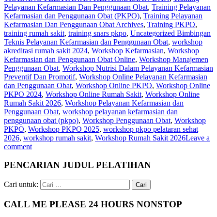
Pelayanan Kefarmasian Dan Penggunaan Obat
,
Training Pelayanan
Kefarmasian dan Penggunaan Obat (PKPO)
,
Training Pelayanan
Kefarmasian Dan Penggunaan Obat Archives
,
Training PKPO
,
training rumah sakit
,
training snars pkpo
,
Uncategorized Bimbingan
Teknis Pelayanan Kefarmasian dan Penggunaan Obat
,
workshop
akreditasi rumah sakit 2024
,
Workshop Kefarmasian
,
Workshop
Kefarmasian dan Penggunaan Obat Online
,
Workshop Manajemen
Penggunaan Obat
,
Workshop Nutrisi Dalam Pelayanan Kefarmasian
Preventif Dan Promotif
,
Workshop Online Pelayanan Kefarmasian
dan Penggunaan Obat
,
Workshop Online PKPO
,
Workshop Online
PKPO 2024
,
Workshop Online Rumah Sakit
,
Workshop Online
Rumah Sakit 2026
,
Workshop Pelayanan Kefarmasian dan
Penggunaan Obat
,
workshop pelayanan kefarmasian dan
penggunaan obat (pkpo)
,
Workshop Penggunaan Obat
,
Workshop
PKPO
,
Workshop PKPO 2025
,
workshop pkpo pelataran sehat
2026
,
workshop rumah sakit
,
Workshop Rumah Sakit 2026
Leave a
comment
PENCARIAN JUDUL PELATIHAN
Cari untuk:
CALL ME PLEASE 24 HOURS NONSTOP