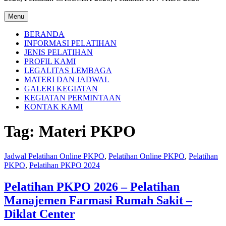
Menu
BERANDA
INFORMASI PELATIHAN
JENIS PELATIHAN
PROFIL KAMI
LEGALITAS LEMBAGA
MATERI DAN JADWAL
GALERI KEGIATAN
KEGIATAN PERMINTAAN
KONTAK KAMI
Tag:
Materi PKPO
Jadwal Pelatihan Online PKPO
,
Pelatihan Online PKPO
,
Pelatihan
PKPO
,
Pelatihan PKPO 2024
Pelatihan PKPO 2026 – Pelatihan
Manajemen Farmasi Rumah Sakit –
Diklat Center