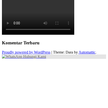
Komentar Terbaru
Proudly powered by WordPress
|
Theme: Dara by
Automattic
.
Hubungi Kami