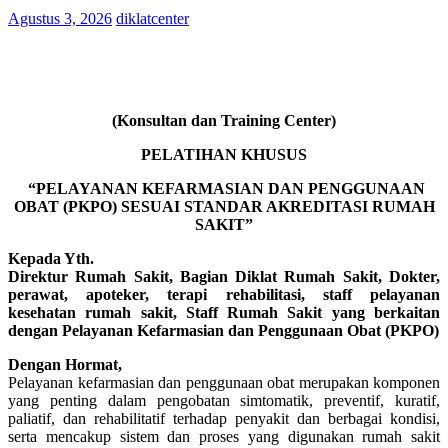
Agustus 3, 2026
diklatcenter
(Konsultan dan Training Center)
PELATIHAN KHUSUS
“PELAYANAN KEFARMASIAN DAN PENGGUNAAN
OBAT (PKPO) SESUAI STANDAR AKREDITASI RUMAH
SAKIT”
Kepada Yth.
Direktur Rumah Sakit, Bagian Diklat Rumah Sakit, Dokter,
perawat, apoteker, terapi rehabilitasi, staff pelayanan
kesehatan rumah sakit, Staff Rumah Sakit yang berkaitan
dengan Pelayanan Kefarmasian dan Penggunaan Obat (PKPO)
Dengan Hormat,
Pelayanan kefarmasian dan penggunaan obat merupakan komponen
yang penting dalam pengobatan simtomatik, preventif, kuratif,
paliatif, dan rehabilitatif terhadap penyakit dan berbagai kondisi,
serta mencakup sistem dan proses yang digunakan rumah sakit