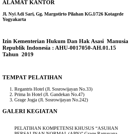
ALAMAT KANTOR
Jl. Nyi Adi Sari, Gg. Margotirto Pilahan KG.I/726 Kotagede
Yogyakarta
Izin Kementerian Hukum Dan Hak Asasi Manusia
Republik Indonesia : AHU-0017050-AH.01.15
Tahun 2019
TEMPAT PELATIHAN
Regantris Hotel (Jl. Sosrowijayan No.33)
Prima In Hotel (Jl. Gandekan No.47)
Grage Jogja (Jl. Sosrowijayan No.242)
GALERI KEGIATAN
PELATIHAN KOMPETENSI KHUSUS “ASUHAN
PERSALINAN NORMAL (APN)” Grage Ramayana