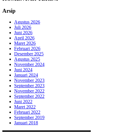
Arsip
Agustus 2026
Juli 2026
Juni 2026
April 2026
Maret 2026
Februari 2026
Desember 2025
Agustus 2025
November 2024
Juni 2024
Januari 2024
November 2023
September 2023
November 2022
September 2022
Juni 2022
Maret 2022
Februari 2022
September 2019
Januari 2018