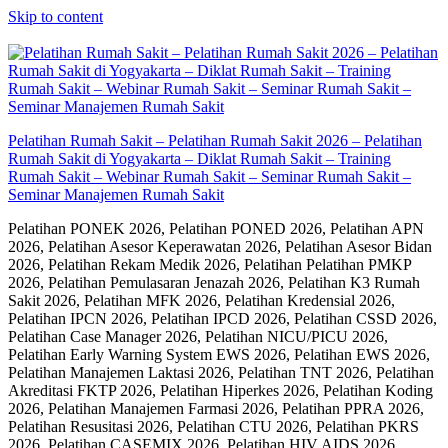
Skip to content
Pelatihan Rumah Sakit – Pelatihan Rumah Sakit 2026 – Pelatihan
Rumah Sakit di Yogyakarta – Diklat Rumah Sakit – Training
Rumah Sakit – Webinar Rumah Sakit – Seminar Rumah Sakit –
Seminar Manajemen Rumah Sakit
Pelatihan PONEK 2026, Pelatihan PONED 2026, Pelatihan APN
2026, Pelatihan Asesor Keperawatan 2026, Pelatihan Asesor Bidan
2026, Pelatihan Rekam Medik 2026, Pelatihan Pelatihan PMKP
2026, Pelatihan Pemulasaran Jenazah 2026, Pelatihan K3 Rumah
Sakit 2026, Pelatihan MFK 2026, Pelatihan Kredensial 2026,
Pelatihan IPCN 2026, Pelatihan IPCD 2026, Pelatihan CSSD 2026,
Pelatihan Case Manager 2026, Pelatihan NICU/PICU 2026,
Pelatihan Early Warning System EWS 2026, Pelatihan EWS 2026,
Pelatihan Manajemen Laktasi 2026, Pelatihan TNT 2026, Pelatihan
Akreditasi FKTP 2026, Pelatihan Hiperkes 2026, Pelatihan Koding
2026, Pelatihan Manajemen Farmasi 2026, Pelatihan PPRA 2026,
Pelatihan Resusitasi 2026, Pelatihan CTU 2026, Pelatihan PKRS
2026, Pelatihan CASEMIX 2026, Pelatihan HIV AIDS 2026