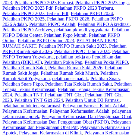
2023
,
Pelatihan PKPO 2023 Farmasi
,
Pelatihan PKPO 2023 Jogja
,
Pelatihan PKPO 2023 Pdf
,
Pelatihan PKPO 2023 Terbaru
,
Pelatihan PKPO 2023 Terbaru Pdf
,
Pelatihan PKPO 2024
,
Pelatihan PKPO 2025
,
Pelatihan PKPO 2026
,
Pelatihan PKPO
2026 Adalah
,
Pelatihan PKPO Adalah
,
Pelatihan PKPO Akreditasi
,
Pelatihan PKPO Archives
,
pelatihan pkpo di yogyakarta
,
Pelatihan
PKPO Diklat Center
,
Pelatihan Pkpo Murah
,
Pelatihan PKPO
Online
,
Pelatihan PKPO Online 2023
,
PELATIHAN PKPO
RUMAH SAKIT
,
Pelatihan PKPO Rumah Sakit 2023
,
Pelatihan
PKPO Rumah Sakit 2026
,
Pelatihan PKPO Tahun 2024
,
Pelatihan
PKPO Terbaru Yogyakarta
,
pelatihan pokja ap Pendidikan dan
Pelatihan (DIKLAT)
,
Pelatihan Pokja Pap
,
Pelatihan Pokja PKPO
,
Pelatihan Rumah Sakit‎
,
Pelatihan Rumah Sakit 2026
,
Pelatihan
Rumah Sakit Jogja
,
Pelatihan Rumah Sakit Murah
,
Pelatihan
Rumah Sakit Yogyakarta
,
pelatihan sismadak
,
Pelatihan Snars
,
Pelatihan Snars Pkpo
,
Pelatihan Tata Kelola Rumah Sakit
,
Pelatihan
Tenaga Teknis Kefarmasian
,
Pelatihan Tenaga Teknis Kefarmasian
2024
,
Pelatihan TNT
,
Pelatihan TNT Gizi
,
Pelatihan TNT Gizi
2023
,
Pelatihan TNT Gizi 2024
,
Pelatihan Untuk D3 Farmasi
,
pelatihan untuk tenaga farmasi
,
Pelayanan Farmasi Klinik Adalah
,
Pelayanan Kefarmasian
,
Pelayanan Kefarmasian Adalah
,
pelayanan
kefarmasian apotek
,
Pelayanan Kefarmasian Dan Penggunaan Obat
,
Pelayanan Kefarmasian Dan Penggunaan Obat (PKPO)
,
Pelayanan
Kefarmasian dan Penggunaan Obat Pdf
,
Pelayanan Kefarmasian di
Apotek
,
Pelayanan Kefarmasian di Klinik
,
Pelayanan Kefarmasian