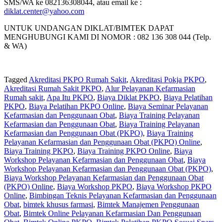
SMS/WA ke 082136308044, atau email ke :
diklat.center@yahoo.com
UNTUK UNDANGAN DIKLAT/BIMTEK DAPAT
MENGHUBUNGI KAMI DI NOMOR : 082 136 308 044 (Telp.
& WA)
Tagged
Akreditasi PKPO Rumah Sakit
,
Akreditasi Pokja PKPO
,
Akreditasi Rumah Sakit PKPO
,
Alur Pelayanan Kefarmasian
Rumah sakit
,
Apa Itu PKPO
,
Biaya Diklat PKPO
,
Biaya Pelatihan
PKPO
,
Biaya Pelatihan PKPO Online
,
Biaya Seminar Pelayanan
Kefarmasian dan Penggunaan Obat
,
Biaya Training Pelayanan
Kefarmasian dan Penggunaan Obat
,
Biaya Training Pelayanan
Kefarmasian dan Penggunaan Obat (PKPO)
,
Biaya Training
Pelayanan Kefarmasian dan Penggunaan Obat (PKPO) Online
,
Biaya Training PKPO
,
Biaya Training PKPO Online
,
Biaya
Workshop Pelayanan Kefarmasian dan Penggunaan Obat
,
Biaya
Workshop Pelayanan Kefarmasian dan Penggunaan Obat (PKPO)
,
Biaya Workshop Pelayanan Kefarmasian dan Penggunaan Obat
(PKPO) Online
,
Biaya Workshop PKPO
,
Biaya Workshop PKPO
Online
,
Bimbingan Teknis Pelayanan Kefarmasian dan Penggunaan
Obat
,
bimtek khusus farmasi
,
Bimtek Manajemen Penggunaan
Obat
,
Bimtek Online Pelayanan Kefarmasian Dan Penggunaan