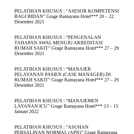
PELATIHAN KHUSUS : “ASESOR KOMPETENSI
BAGI BIDAN” Grage Ramayana Hotel*** 20 – 22
Desember 2021
PELATIHAN KHUSUS : “PENGENALAN
TAHAPAN AWAL MENUJU AKREDITASI
RUMAH SAKIT” Grage Ramayana Hotel*** 27 – 29
Desember 2021
PELATIHAN KHUSUS : “MANAJER
PELAYANAN PASIEN (CASE MANAGER) DI
RUMAH SAKIT” Grage Ramayana Hotel*** 27 – 29
Desember 2021
PELATIHAN KHUSUS : “MANAJEMEN
LAYANAN ICU” Grage Ramayana Hotel*** 13 – 15
Januari 2022
PELATIHAN KHUSUS : “ASUHAN
PERSALINAN NORMAL (APN)” Grage Ramayana