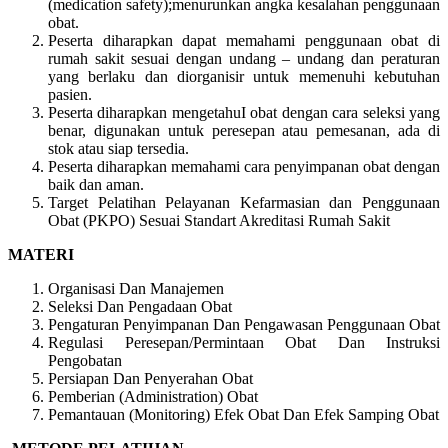
(medication safety);menurunkan angka kesalahan penggunaan
obat.
Peserta diharapkan dapat memahami penggunaan obat di
rumah sakit sesuai dengan undang – undang dan peraturan
yang berlaku dan diorganisir untuk memenuhi kebutuhan
pasien.
Peserta diharapkan mengetahuI obat dengan cara seleksi yang
benar, digunakan untuk peresepan atau pemesanan, ada di
stok atau siap tersedia.
Peserta diharapkan memahami cara penyimpanan obat dengan
baik dan aman.
Target Pelatihan Pelayanan Kefarmasian dan Penggunaan
Obat (PKPO) Sesuai Standart Akreditasi Rumah Sakit
MATERI
Organisasi Dan Manajemen
Seleksi Dan Pengadaan Obat
Pengaturan Penyimpanan Dan Pengawasan Penggunaan Obat
Regulasi Peresepan/Permintaan Obat Dan Instruksi
Pengobatan
Persiapan Dan Penyerahan Obat
Pemberian (Administration) Obat
Pemantauan (Monitoring) Efek Obat Dan Efek Samping Obat