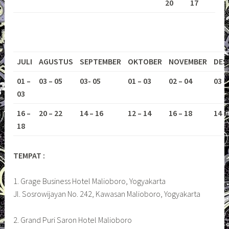
20
17
JULI
AGUSTUS
SEPTEMBER
OKTOBER
NOVEMBER
DES
01 –
03 – 05
03- 05
01 – 03
02 – 04
03 –
03
16 –
20 – 22
14 – 16
12 – 14
16 – 18
14 –
18
TEMPAT :
1. Grage Business Hotel Malioboro, Yogyakarta
Jl. Sosrowijayan No. 242, Kawasan Malioboro, Yogyakarta
2. Grand Puri Saron Hotel Malioboro