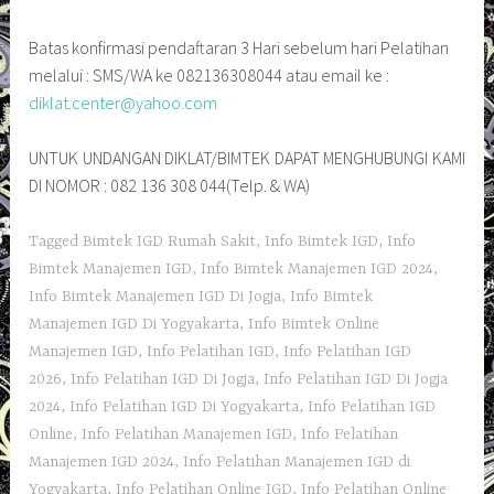
Batas konfirmasi pendaftaran 3 Hari sebelum hari Pelatihan
melalui : SMS/WA ke 082136308044 atau email ke :
diklat.center@yahoo.com
UNTUK UNDANGAN DIKLAT/BIMTEK DAPAT MENGHUBUNGI KAMI
DI NOMOR : 082 136 308 044(Telp. & WA)
Tagged
Bimtek IGD Rumah Sakit
,
Info Bimtek IGD
,
Info
Bimtek Manajemen IGD
,
Info Bimtek Manajemen IGD 2024
,
Info Bimtek Manajemen IGD Di Jogja
,
Info Bimtek
Manajemen IGD Di Yogyakarta
,
Info Bimtek Online
Manajemen IGD
,
Info Pelatihan IGD
,
Info Pelatihan IGD
2026
,
Info Pelatihan IGD Di Jogja
,
Info Pelatihan IGD Di Jogja
2024
,
Info Pelatihan IGD Di Yogyakarta
,
Info Pelatihan IGD
Online
,
Info Pelatihan Manajemen IGD
,
Info Pelatihan
Manajemen IGD 2024
,
Info Pelatihan Manajemen IGD di
Yogyakarta
,
Info Pelatihan Online IGD
,
Info Pelatihan Online