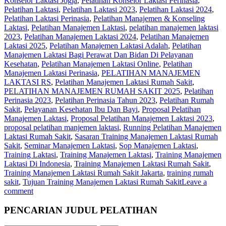
Konselor Laktasi Jogja
,
Pelatihan Konselor Laktasi Perinasia
,
Pelatihan Laktasi
,
Pelatihan Laktasi 2023
,
Pelatihan Laktasi 2024
,
Pelatihan Laktasi Perinasia
,
Pelatihan Manajemen & Konseling
Laktasi
,
Pelatihan Manajemen Laktasi
,
pelatihan manajemen laktasi
2023
,
Pelatihan Manajemen Laktasi 2024
,
Pelatihan Manajemen
Laktasi 2025
,
Pelatihan Manajemen Laktasi Adalah
,
Pelatihan
Manajemen Laktasi Bagi Perawat Dan Bidan Di Pelayanan
Kesehatan
,
Pelatihan Manajemen Laktasi Online
,
Pelatihan
Manajemen Laktasi Perinasia
,
PELATIHAN MANAJEMEN
LAKTASI RS
,
Pelatihan Manajemen Laktasi Rumah Sakit
,
PELATIHAN MANAJEMEN RUMAH SAKIT 2025
,
Pelatihan
Perinasia 2023
,
Pelatihan Perinasia Tahun 2023
,
Pelatihan Rumah
Sakit‎
,
Pelayanan Kesehatan Ibu Dan Bayi
,
Proposal Pelatihan
Manajemen Laktasi
,
Proposal Pelatihan Manajemen Laktasi 2023
,
proposal pelatihan manjemen laktasi
,
Running Pelatihan Manajemen
Laktasi Rumah Sakit
,
Sasaran Training Manajemen Laktasi Rumah
Sakit
,
Seminar Manajemen Laktasi
,
Sop Manajemen Laktasi
,
Training Laktasi
,
Training Manajemen Laktasi
,
Training Manajemen
Laktasi Di Indonesia
,
Training Manajemen Laktasi Rumah Sakit
,
Training Manajemen Laktasi Rumah Sakit Jakarta
,
training rumah
sakit
,
Tujuan Training Manajemen Laktasi Rumah Sakit
Leave a
comment
PENCARIAN JUDUL PELATIHAN