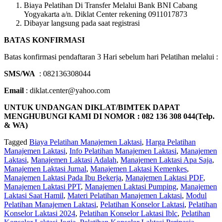
Biaya Pelatihan Di Transfer Melalui Bank BNI Cabang
Yogyakarta a/n. Diklat Center rekening 0911017873
Dibayar langsung pada saat registrasi
BATAS KONFIRMASI
Batas konfirmasi pendaftaran 3 Hari sebelum hari Pelatihan melalui :
SMS/WA
: 082136308044
Email
: diklat.center@yahoo.com
UNTUK UNDANGAN DIKLAT/BIMTEK DAPAT
MENGHUBUNGI KAMI DI NOMOR : 082 136 308 044(Telp.
& WA)
Tagged
Biaya Pelatihan Manajemen Laktasi
,
Harga Pelatihan
Manajemen Laktasi
,
Info Pelatihan Manajemen Laktasi
,
Manajemen
Laktasi
,
Manajemen Laktasi Adalah
,
Manajemen Laktasi Apa Saja
,
Manajemen Laktasi Jurnal
,
Manajemen Laktasi Kemenkes
,
Manajemen Laktasi Pada Ibu Bekerja
,
Manajemen Laktasi PDF
,
Manajemen Laktasi PPT
,
Manajemen Laktasi Pumping
,
Manajemen
Laktasi Saat Hamil
,
Materi Pelatihan Manajemen Laktasi
,
Modul
Pelatihan Manajemen Laktasi
,
Pelatihan Konselor Laktasi
,
Pelatihan
Konselor Laktasi 2024
,
Pelatihan Konselor Laktasi Iblc
,
Pelatihan