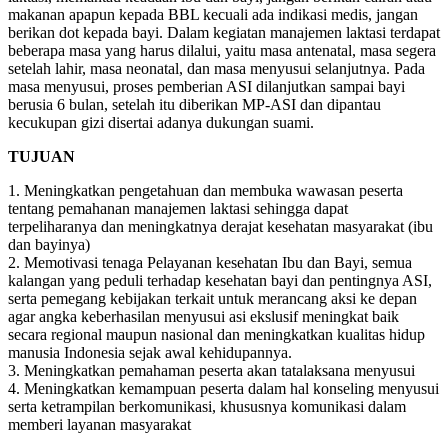
makanan apapun kepada BBL kecuali ada indikasi medis, jangan
berikan dot kepada bayi. Dalam kegiatan manajemen laktasi terdapat
beberapa masa yang harus dilalui, yaitu masa antenatal, masa segera
setelah lahir, masa neonatal, dan masa menyusui selanjutnya. Pada
masa menyusui, proses pemberian ASI dilanjutkan sampai bayi
berusia 6 bulan, setelah itu diberikan MP-ASI dan dipantau
kecukupan gizi disertai adanya dukungan suami.
TUJUAN
1. Meningkatkan pengetahuan dan membuka wawasan peserta
tentang pemahanan manajemen laktasi sehingga dapat
terpeliharanya dan meningkatnya derajat kesehatan masyarakat (ibu
dan bayinya)
2. Memotivasi tenaga Pelayanan kesehatan Ibu dan Bayi, semua
kalangan yang peduli terhadap kesehatan bayi dan pentingnya ASI,
serta pemegang kebijakan terkait untuk merancang aksi ke depan
agar angka keberhasilan menyusui asi ekslusif meningkat baik
secara regional maupun nasional dan meningkatkan kualitas hidup
manusia Indonesia sejak awal kehidupannya.
3. Meningkatkan pemahaman peserta akan tatalaksana menyusui
4. Meningkatkan kemampuan peserta dalam hal konseling menyusui
serta ketrampilan berkomunikasi, khususnya komunikasi dalam
memberi layanan masyarakat