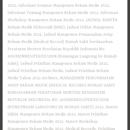
2022
,
Informasi Seminar Manajemen Rekam Medis 2022
,
Informasi Training Manajemen Rekam Medis 2022
,
Infromasi
Workshop Manajemen Rekam Medis 2022
,
JADWAL BIMTEK
Rekam Medik Elektronik (RME)
,
Jadwal DIklat Manajemen
Rekam Medis 2022
,
Jadwal Manajemen Pemusnahan Arsip
Rekam Medik (Medical Record) Rumah Sakit berdasarkan
Peraturan Menteri Kesehatan Republik Indonesia No.
269/MENKES/PER/III/2008 (Kunjungan Langsung Ke Rumah
Sakit)
,
Jadwal Pelatihan Manajemen Rekam Medis 2022
,
Jadwal Pelatihan Rekam Medis
,
Jadwal Pelatihan Rekam
Medis Tahun 2022 Archives
,
MANAJEMEN PEMUSNAHAN
ARSIP REKAM MEDIK (MEDICAL RECORD) RUMAH SAKIT
BERDASARKAN PERATURAN MENTERI KESEHATAN
REPUBLIK INDONESIA NO. 269/MENKES/PER/III/2008
(KUNJUNGAN LANGSUNG KE RUMAH SAKIT) 2022
,
Materi
Diklat Manajemen Rekam Medis 2022
,
Materi Pelatihan
Manajemen Rekam Medis 2022
,
Materi Workshop
Manajemen Rekam Medis 2022
,
Medical Records
,
Pelatihan