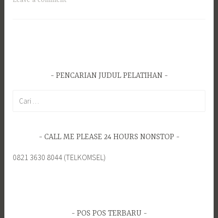
Leave a comment
PENCARIAN JUDUL PELATIHAN
C
a
r
i
CALL ME PLEASE 24 HOURS NONSTOP
u
n
0821 3630 8044 (TELKOMSEL)
t
u
k
:
POS POS TERBARU