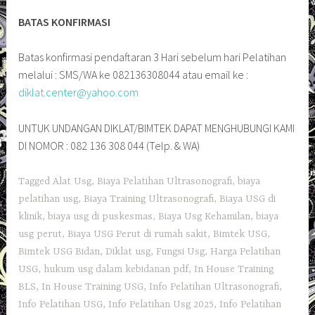
BATAS KONFIRMASI
Batas konfirmasi pendaftaran 3 Hari sebelum hari Pelatihan
melalui : SMS/WA ke 082136308044 atau email ke :
diklat.center@yahoo.com
UNTUK UNDANGAN DIKLAT/BIMTEK DAPAT MENGHUBUNGI KAMI
DI NOMOR : 082 136 308 044 (Telp. & WA)
Tagged
Alat Usg
,
Biaya Pelatihan Ultrasonografi
,
biaya
pelatihan usg
,
Biaya Training Ultrasonografi
,
Biaya USG di
klinik
,
biaya usg di puskesmas
,
Biaya Usg Kehamilan
,
biaya
usg perut
,
Biaya USG Perut di rumah sakit
,
Bimtek USG
,
Bimtek USG Bidan
,
Diklat usg
,
Fungsi Usg
,
Harga Pelatihan
USG
,
hukum usg dalam kebidanan pdf
,
In House Training
BLS
,
In House Training USG
,
Info Pelatihan Ultrasonografi
,
Info Pelatihan USG
,
Info Pelatihan Usg 2025
,
Info Pelatihan