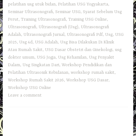
pelatihan usg utuk bidan
,
Pelatihan USG Yogyakarta
,
Seminar Ultrasonografi
,
Seminar USG
,
Syarat Sebelum Usg
Perut
,
Training Ultrasonografi
,
Training USG Online
,
Ultrasonografi
,
Ultrasonografi (Usg)
,
Ultrasonografi
Adalah
,
Ultrasonografi Jurnal
,
Ultrasonografi Pdf
,
Usg
,
USG
2025
,
Usg 4d
,
USG Adalah
,
Usg Bisa Dilakukan Di Klinik
Atau Rumah Sakit
,
USG Dasar Obstetri dan Ginekologi
,
usg
dokter umum
,
USG Jogja
,
Usg Kehamilan
,
Usg Penyakit
Dalam
,
Usg Singkatan Dari
,
Workshop Pendidikan dan
Pelatihan Ultrasonik Kebidanan
,
workshop rumah sakit
,
Workshop Rumah Sakit 2026
,
Workshop USG Dasar
,
Workshop USG Online
Leave a comment