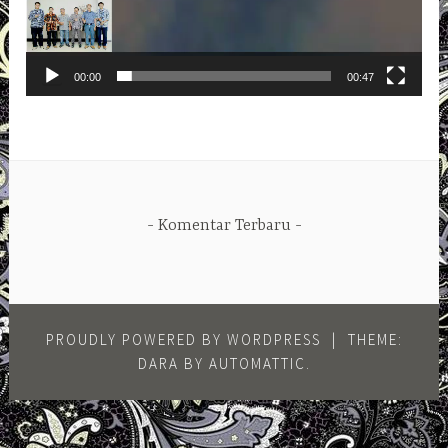
00:00
00:47
Komentar Terbaru
PROUDLY POWERED BY WORDPRESS
|
THEME:
DARA BY
AUTOMATTIC
.