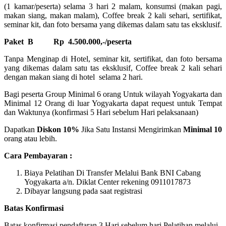
(1 kamar/peserta) selama 3 hari 2 malam, konsumsi (makan pagi,
makan siang, makan malam), Coffee break 2 kali sehari, sertifikat,
seminar kit, dan foto bersama yang dikemas dalam satu tas eksklusif.
Paket B Rp 4.500.000,-/peserta
Tanpa Menginap di Hotel, seminar kit, sertifikat, dan foto bersama
yang dikemas dalam satu tas eksklusif, Coffee break 2 kali sehari
dengan makan siang di hotel selama 2 hari.
Bagi peserta Group Minimal 6 orang Untuk wilayah Yogyakarta dan
Minimal 12 Orang di luar Yogyakarta dapat request untuk Tempat
dan Waktunya (konfirmasi 5 Hari sebelum Hari pelaksanaan)
Dapatkan
Diskon 10%
Jika Satu Instansi Mengirimkan
Minimal 10
orang atau lebih.
Cara Pembayaran :
Biaya Pelatihan Di Transfer Melalui Bank BNI Cabang
Yogyakarta a/n. Diklat Center rekening 0911017873
Dibayar langsung pada saat registrasi
Batas Konfirmasi
Batas konfirmasi pendaftaran 3 Hari sebelum hari Pelatihan melalui