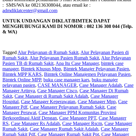
: SMS/WA ke 082136308044, atau email ke :
admdiklatcenter@gmail.com
UNTUK UNDANGAN DIKLAT/BIMTEK DAPAT
MENGHUBUNGI KAMI DI NOMOR : 082 136 308 044 (Telp.
& WA)
Tagged
Alur Pelayanan di Rumah Sakit
,
Alur Pelayanan Pasien di
Rumah Sakit
,
Alur Pelayanan Pasien Rumah Sakit
,
Alur Pelayanan
Pasien TB di Rumah Sakit
,
Apa Itu Case Manager
,
bimtek case
manager
,
Bimtek Khusus Mpp
,
Bimtek Manajer Pelayanan Pasien
,
Bimtek MPP KARS
,
Bimtek Online Manajemen Pelayanan Pasien
,
Bimtek Online MPP
,
buku case manager kars
,
buku manajer
pelayanan pasien
,
CASE MANAGER
,
Case Manager Adalah
,
Case
Manager Artinya
,
Case Manager Cisco
,
Case Manager Di Rumah
Sakit
,
Case Manager di Rumah Sakit Adalah
,
Case Manager
Hospital
,
Case Manager Keperawatan
,
Case Manager Mpp
,
Case
Manager Pdf
,
Case Manager Pelayanan Rumah Sakit
,
Case
Manager Perawat
,
Case Manager PPM Komunitas Provinsi
Berkoordinasi Aktif Dengan
,
Case Manager PPT
,
Case Manager
RS
,
Case Manager Rs Adalah
,
Case Manager Rscm
,
Case Manager
Rumah Sakit
,
Case Manager Rumah Sakit Adalah
,
Case Manager
Rumah Sakit Pdf
,
Case Manager Rumah Sakit Ppt
,
Case Manager