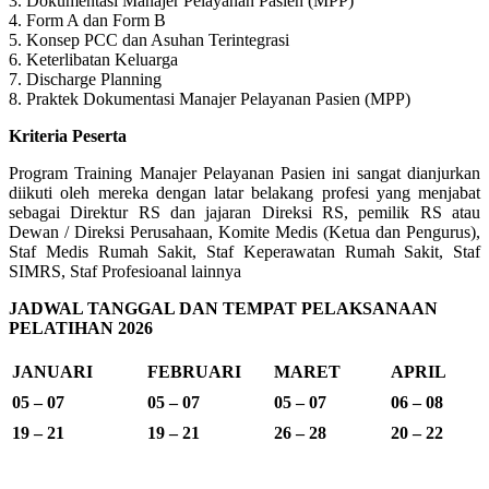
3. Dokumentasi Manajer Pelayanan Pasien (MPP)
4. Form A dan Form B
5. Konsep PCC dan Asuhan Terintegrasi
6. Keterlibatan Keluarga
7. Discharge Planning
8. Praktek Dokumentasi Manajer Pelayanan Pasien (MPP)
Kriteria Peserta
Program Training Manajer Pelayanan Pasien ini sangat dianjurkan
diikuti oleh mereka dengan latar belakang profesi yang menjabat
sebagai Direktur RS dan jajaran Direksi RS, pemilik RS atau
Dewan / Direksi Perusahaan, Komite Medis (Ketua dan Pengurus),
Staf Medis Rumah Sakit, Staf Keperawatan Rumah Sakit, Staf
SIMRS, Staf Profesioanal lainnya
JADWAL TANGGAL DAN TEMPAT PELAKSANAAN
PELATIHAN 2026
JANUARI
FEBRUARI
MARET
APRIL
05 – 07
05 – 07
05 – 07
06 – 08
19 – 21
19 – 21
26 – 28
20 – 22