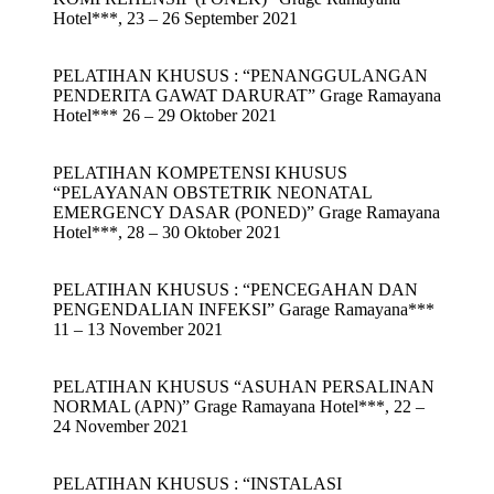
Hotel***, 23 – 26 September 2021
PELATIHAN KHUSUS : “PENANGGULANGAN
PENDERITA GAWAT DARURAT” Grage Ramayana
Hotel*** 26 – 29 Oktober 2021
PELATIHAN KOMPETENSI KHUSUS
“PELAYANAN OBSTETRIK NEONATAL
EMERGENCY DASAR (PONED)” Grage Ramayana
Hotel***, 28 – 30 Oktober 2021
PELATIHAN KHUSUS : “PENCEGAHAN DAN
PENGENDALIAN INFEKSI” Garage Ramayana***
11 – 13 November 2021
PELATIHAN KHUSUS “ASUHAN PERSALINAN
NORMAL (APN)” Grage Ramayana Hotel***, 22 –
24 November 2021
PELATIHAN KHUSUS : “INSTALASI