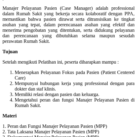
Manajer Pelayanan Pasien (Case Manager) adalah professional
dalam Rumah Sakit yang bekerja secara kolaboratif dengan PPA,
memastikan bahwa pasien dirawat serta ditransisikan ke tingkat
asuhan yang tepat, dalam perencanaan asuhan yang efektif dan
menerima pengobatan yang ditentukan, serta didukung pelayanan
dan perencanaan yang dibutuhkan selama maupun sesudah
perawatan Rumah Sakit.
Tujuan
Setelah mengikuti Pelatihan ini, peserta diharapkan mampu :
Menerapkan Pelayanan Fokus pada Pasien (Patient Centered
Care)
Mempunyai hubungan kerja yang professional dengan para
dokter dan staf klinis.
Memiliki relasi dengan pasien dan keluarga.
Mengetahui peran dan fungsi Manajer Pelayanan Pasien di
Rumah Sakit.
Materi
1. Peran dan Fungsi Manajer Pelayanan Pasien (MPP)
2. Tata Laksana Manajer Pelayanan Pasien (MPP)