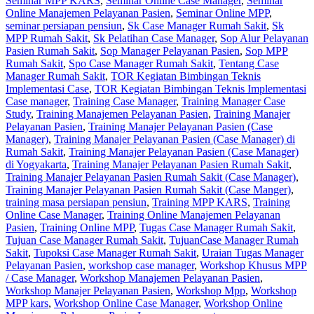
Seminar MPP KARS
,
Seminar Online Case Manager
,
Seminar
Online Manajemen Pelayanan Pasien
,
Seminar Online MPP
,
seminar persiapan pensiun
,
Sk Case Manager Rumah Sakit
,
Sk
MPP Rumah Sakit
,
Sk Pelatihan Case Manager
,
Sop Alur Pelayanan
Pasien Rumah Sakit
,
Sop Manager Pelayanan Pasien
,
Sop MPP
Rumah Sakit
,
Spo Case Manager Rumah Sakit
,
Tentang Case
Manager Rumah Sakit
,
TOR Kegiatan Bimbingan Teknis
Implementasi Case
,
TOR Kegiatan Bimbingan Teknis Implementasi
Case manager
,
Training Case Manager
,
Training Manager Case
Study
,
Training Manajemen Pelayanan Pasien
,
Training Manajer
Pelayanan Pasien
,
Training Manajer Pelayanan Pasien (Case
Manager)
,
Training Manajer Pelayanan Pasien (Case Manager) di
Rumah Sakit
,
Training Manajer Pelayanan Pasien (Case Manager)
di Yogyakarta
,
Training Manajer Pelayanan Pasien Rumah Sakit
,
Training Manajer Pelayanan Pasien Rumah Sakit (Case Manager)
,
Training Manajer Pelayanan Pasien Rumah Sakit (Case Manger)
,
training masa persiapan pensiun
,
Training MPP KARS
,
Training
Online Case Manager
,
Training Online Manajemen Pelayanan
Pasien
,
Training Online MPP
,
Tugas Case Manager Rumah Sakit
,
Tujuan Case Manager Rumah Sakit
,
TujuanCase Manager Rumah
Sakit
,
Tupoksi Case Manager Rumah Sakit
,
Uraian Tugas Manager
Pelayanan Pasien
,
workshop case manager
,
Workshop Khusus MPP
/ Case Manager
,
Workshop Manajemen Pelayanan Pasien
,
Workshop Manajer Pelayanan Pasien
,
Workshop Mpp
,
Workshop
MPP kars
,
Workshop Online Case Manager
,
Workshop Online