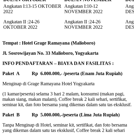
Angkatan I:13-15 OKTOBER
Angkatan I:10-12
Angk
2022
NOVEMBER 2022
DES
Angkatan II :24-26
Angkatan II :24-26
Angk
OKTOBER 2022
NOVEMBER 2022
DES
Tempat : Hotel Grage Ramayana (Malioboro)
Jl. Sosrowijayan No. 33 Malioboro, Yogyakarta
INFO PENDAFTARAN – BIAYA DAN FASILITAS :
Paket A
Rp 6.000.000,- /peserta (Enam Juta Rupiah)
Menginap di Grage Ramayana Hotel Yogyakarta
(1 kamar/peserta) selama 3 hari 2 malam, konsumsi (makan pagi,
makan siang, makan malam), Coffee break 2 kali sehari, sertifikat,
seminar kit, dan foto bersama yang dikemas dalam satu tas eksklusif.
Paket B
Rp 5.000.000,-/peserta (Lima Juta Rupiah)
Tanpa Menginap di Hotel, seminar kit, sertifikat, dan foto bersama
yang dikemas dalam satu tas eksklusif, Coffee break 2 kali sehari