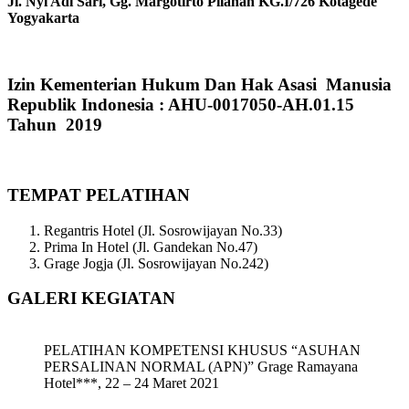
Jl. Nyi Adi Sari, Gg. Margotirto Pilahan KG.I/726 Kotagede
Yogyakarta
Izin Kementerian Hukum Dan Hak Asasi Manusia
Republik Indonesia : AHU-0017050-AH.01.15
Tahun 2019
TEMPAT PELATIHAN
Regantris Hotel (Jl. Sosrowijayan No.33)
Prima In Hotel (Jl. Gandekan No.47)
Grage Jogja (Jl. Sosrowijayan No.242)
GALERI KEGIATAN
PELATIHAN KOMPETENSI KHUSUS “ASUHAN
PERSALINAN NORMAL (APN)” Grage Ramayana
Hotel***, 22 – 24 Maret 2021