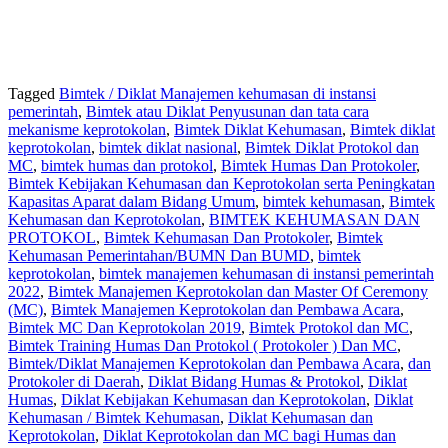
Tagged
Bimtek / Diklat Manajemen kehumasan di instansi
pemerintah
,
Bimtek atau Diklat Penyusunan dan tata cara
mekanisme keprotokolan
,
Bimtek Diklat Kehumasan
,
Bimtek diklat
keprotokolan
,
bimtek diklat nasional
,
Bimtek Diklat Protokol dan
MC
,
bimtek humas dan protokol
,
Bimtek Humas Dan Protokoler
,
Bimtek Kebijakan Kehumasan dan Keprotokolan serta Peningkatan
Kapasitas Aparat dalam Bidang Umum
,
bimtek kehumasan
,
Bimtek
Kehumasan dan Keprotokolan
,
BIMTEK KEHUMASAN DAN
PROTOKOL
,
Bimtek Kehumasan Dan Protokoler
,
Bimtek
Kehumasan Pemerintahan/BUMN Dan BUMD
,
bimtek
keprotokolan
,
bimtek manajemen kehumasan di instansi pemerintah
2022
,
Bimtek Manajemen Keprotokolan dan Master Of Ceremony
(MC)
,
Bimtek Manajemen Keprotokolan dan Pembawa Acara
,
Bimtek MC Dan Keprotokolan 2019
,
Bimtek Protokol dan MC
,
Bimtek Training Humas Dan Protokol ( Protokoler ) Dan MC
,
Bimtek/Diklat Manajemen Keprotokolan dan Pembawa Acara
,
dan
Protokoler di Daerah
,
Diklat Bidang Humas & Protokol
,
Diklat
Humas
,
Diklat Kebijakan Kehumasan dan Keprotokolan
,
Diklat
Kehumasan / Bimtek Kehumasan
,
Diklat Kehumasan dan
Keprotokolan
,
Diklat Keprotokolan dan MC bagi Humas dan