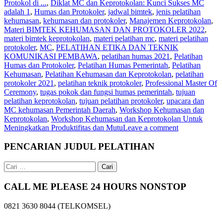
Protokol di ...
,
Diklat MC dan Keprotokolan: Kunci Sukses MC
adalah 1
,
Humas dan Protokoler
,
jadwal bimtek
,
jenis pelatihan
kehumasan
,
kehumasan dan protokoler
,
Manajemen Keprotokolan
,
Materi BIMTEK KEHUMASAN DAN PROTOKOLER 2022
,
materi bimtek keprotokolan
,
materi pelatihan mc
,
materi pelatihan
protokoler
,
MC
,
PELATIHAN ETIKA DAN TEKNIK
KOMUNIKASI PEMBAWA
,
pelatihan humas 2021
,
Pelatihan
Humas dan Protokoler
,
Pelatihan Humas Pemerintah
,
Pelatihan
Kehumasan
,
Pelatihan Kehumasan dan Keprotokolan
,
pelatihan
protokoler 2021
,
pelatihan teknik protokoler
,
Professional Master Of
Ceremony
,
tugas pokok dan fungsi humas pemerintah
,
tujuan
pelatihan keprotokolan
,
tujuan pelatihan protokoler
,
upacara dan
MC kehumasan Pemerintah Daerah
,
Workshop Kehumasan dan
Keprotokolan
,
Workshop Kehumasan dan Keprotokolan Untuk
Meningkatkan Produktifitas dan Mutu
Leave a comment
PENCARIAN JUDUL PELATIHAN
Cari
untuk:
CALL ME PLEASE 24 HOURS NONSTOP
0821 3630 8044 (TELKOMSEL)