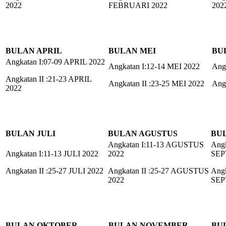
2022
FEBRUARI 2022
202
BULAN APRIL
BULAN MEI
BU
Angkatan I:07-09 APRIL 2022
Angkatan I:12-14 MEI 2022
Ang
Angkatan II :21-23 APRIL
Angkatan II :23-25 MEI 2022
Angk
2022
BULAN JULI
BULAN AGUSTUS
BU
Angkatan I:11-13 AGUSTUS
Angk
Angkatan I:11-13 JULI 2022
2022
SEP
Angkatan II :25-27 JULI 2022
Angkatan II :25-27 AGUSTUS
Angk
2022
SEP
BULAN OKTOBER
BULAN NOVEMBER
BU