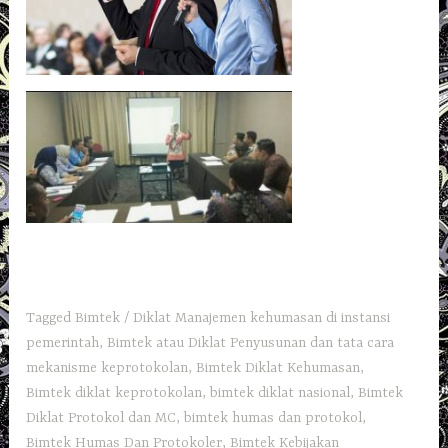
Tagged
Bimtek / Diklat Manajemen kehumasan di instansi
pemerintah
,
Bimtek atau Diklat Penyusunan dan tata cara
mekanisme keprotokolan
,
Bimtek Diklat Kehumasan
,
Bimtek diklat keprotokolan
,
bimtek diklat nasional
,
Bimtek
Diklat Protokol dan MC
,
bimtek humas dan protokol
,
Bimtek Humas Dan Protokoler
,
Bimtek Kebijakan