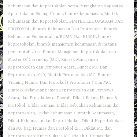
Kehumasan dan Keprotokolan serta Peningkatan Kapasitas
Aparat dalam Bidang Umum
,
bimtek kehumasan
,
Bimtek
Kehumasan dan Keprotokolan
,
BIMTEK KEHUMASAN DAN
PROTOKOL
,
Bimtek Kehumasan Dan Protokoler
,
Bimtek
Kehumasan Pemerintahan/BUMN Dan BUMD
,
bimtek
keprotokolan
,
bimtek manajemen kehumasan di instansi
pemerintah 2022
,
Bimtek Manajemen Keprotokolan dan
Master Of Ceremony (MC)
,
Bimtek Manajemen
Keprotokolan dan Pembawa Acara
,
Bimtek MC Dan
Keprotokolan 2019
,
Bimtek Protokol dan MC
,
Bimtek
Training Humas Dan Protokol ( Protokoler ) Dan MC
,
Bimtek/Diklat Manajemen Keprotokolan dan Pembawa
Acara
,
dan Protokoler di Daerah
,
Diklat Bidang Humas &
Protokol
,
Diklat Humas
,
Diklat Kebijakan Kehumasan dan
Keprotokolan
,
Diklat Kehumasan / Bimtek Kehumasan
,
Diklat Kehumasan dan Keprotokolan
,
Diklat Keprotokolan
dan MC bagi Humas dan Protokol di ...
,
Diklat MC dan
Keprotokolan: Kunci Sukses MC adalah 1
,
Humas dan