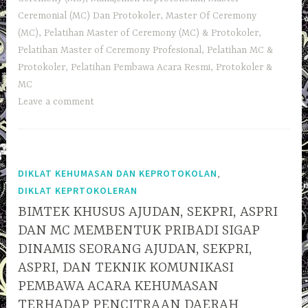
Ceremonial (MC) Dan Protokoler
,
Master Of Ceremony
(MC)
,
Pelatihan Master of Ceremony (MC) & Protokoler
,
Pelatihan Master of Ceremony Profesional
,
Pelatihan MC &
Protokoler
,
Pelatihan Pembawa Acara Resmi
,
Protokoler &
MC
Leave a comment
,
DIKLAT KEHUMASAN DAN KEPROTOKOLAN
DIKLAT KEPRTOKOLERAN
BIMTEK KHUSUS AJUDAN, SEKPRI, ASPRI
DAN MC MEMBENTUK PRIBADI SIGAP
DINAMIS SEORANG AJUDAN, SEKPRI,
ASPRI, DAN TEKNIK KOMUNIKASI
PEMBAWA ACARA KEHUMASAN
TERHADAP PENCITRAAN DAERAH