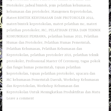
Protokoler
,
jadwal bimtek
,
jenis pelatihan kehumasan
,
kehumasan dan protokoler
,
Manajemen Keprotokolan
,
Materi BIMTEK KEHUMASAN DAN PROTOKOLER 2022
,
materi bimtek keprotokolan
,
materi pelatihan mc
,
materi
pelatihan protokoler
,
MC
,
PELATIHAN ETIKA DAN TEKNIK
KOMUNIKASI PEMBAWA
,
pelatihan humas 2021
,
Pelatihan
Humas dan Protokoler
,
Pelatihan Humas Pemerintah
,
Pelatihan Kehumasan
,
Pelatihan Kehumasan dan
Keprotokolan
,
pelatihan protokoler 2021
,
pelatihan teknik
protokoler
,
Professional Master Of Ceremony
,
tugas pokok
dan fungsi humas pemerintah
,
tujuan pelatihan
keprotokolan
,
tujuan pelatihan protokoler
,
upacara dan
MC kehumasan Pemerintah Daerah
,
Workshop Kehumasan
dan Keprotokolan
,
Workshop Kehumasan dan
Keprotokolan Untuk Meningkatkan Produktifitas dan Mutu
Leave a comment