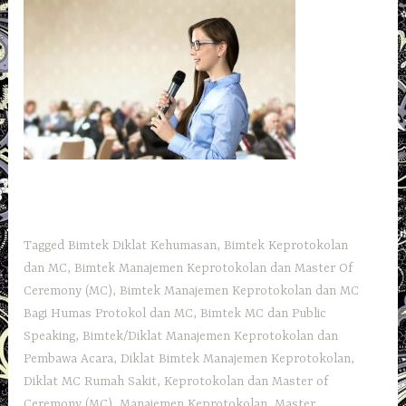
Tagged
Bimtek Diklat Kehumasan
,
Bimtek Keprotokolan
dan MC
,
Bimtek Manajemen Keprotokolan dan Master Of
Ceremony (MC)
,
Bimtek Manajemen Keprotokolan dan MC
Bagi Humas Protokol dan MC
,
Bimtek MC dan Public
Speaking
,
Bimtek/Diklat Manajemen Keprotokolan dan
Pembawa Acara
,
Diklat Bimtek Manajemen Keprotokolan
,
Diklat MC Rumah Sakit
,
Keprotokolan dan Master of
Ceremony (MC)
,
Manajemen Keprotokolan
,
Master