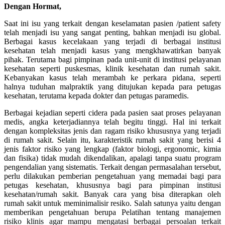
Dengan Hormat,
Saat ini isu yang terkait dengan keselamatan pasien /patient safety
telah menjadi isu yang sangat penting, bahkan menjadi isu global.
Berbagai kasus kecelakaan yang terjadi di berbagai institusi
kesehatan telah menjadi kasus yang mengkhawatirkan banyak
pihak. Terutama bagi pimpinan pada unit-unit di institusi pelayanan
kesehatan seperti puskesmas, klinik kesehatan dan rumah sakit.
Kebanyakan kasus telah merambah ke perkara pidana, seperti
halnya tuduhan malpraktik yang ditujukan kepada para petugas
kesehatan, terutama kepada dokter dan petugas paramedis.
Berbagai kejadian seperti cidera pada pasien saat proses pelayanan
medis, angka keterjadiannya telah begitu tinggi. Hal ini terkait
dengan kompleksitas jenis dan ragam risiko khususnya yang terjadi
di rumah sakit. Selain itu, karakteristik rumah sakit yang berisi 4
jenis faktor risiko yang lengkap (faktor biologi, ergonomic, kimia
dan fisika) tidak mudah dikendalikan, apalagi tanpa suatu program
pengendalian yang sistematis. Terkait dengan permasalahan tersebut,
perlu dilakukan pemberian pengetahuan yang memadai bagi para
petugas kesehatan, khususnya bagi para pimpinan institusi
kesehatan/rumah sakit. Banyak cara yang bisa diterapkan oleh
rumah sakit untuk meminimalisir resiko. Salah satunya yaitu dengan
memberikan pengetahuan berupa Pelatihan tentang manajemen
risiko klinis agar mampu mengatasi berbagai persoalan terkait