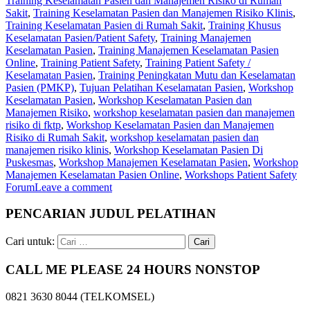
Training Keselamatan Pasien dan Manajemen Risiko di Rumah
Sakit
,
Training Keselamatan Pasien dan Manajemen Risiko Klinis
,
Training Keselamatan Pasien di Rumah Sakit
,
Training Khusus
Keselamatan Pasien/Patient Safety
,
Training Manajemen
Keselamatan Pasien
,
Training Manajemen Keselamatan Pasien
Online
,
Training Patient Safety
,
Training Patient Safety /
Keselamatan Pasien
,
Training Peningkatan Mutu dan Keselamatan
Pasien (PMKP)
,
Tujuan Pelatihan Keselamatan Pasien
,
Workshop
Keselamatan Pasien
,
Workshop Keselamatan Pasien dan
Manajemen Risiko
,
workshop keselamatan pasien dan manajemen
risiko di fktp
,
Workshop Keselamatan Pasien dan Manajemen
Risiko di Rumah Sakit
,
workshop keselamatan pasien dan
manajemen risiko klinis
,
Workshop Keselamatan Pasien Di
Puskesmas
,
Workshop Manajemen Keselamatan Pasien
,
Workshop
Manajemen Keselamatan Pasien Online
,
Workshops Patient Safety
Forum
Leave a comment
PENCARIAN JUDUL PELATIHAN
Cari untuk:
CALL ME PLEASE 24 HOURS NONSTOP
0821 3630 8044 (TELKOMSEL)