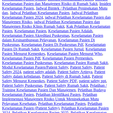
Keselamatan Pasien dan Manajemen Risiko di Rumah Sakit
,
Insiden
Keselamatan Pasien
,
Jadwal Bimtek / Pelatihan Peningkatan Mutu
dan
,
Jadwal Pelatihan Keselamatan Pasien
,
Jadwal Pelatihan
Keselamatan Pasien 2024
,
jadwal Pelatihan Keselamatan Pasien dan
Manajemen Risiko
,
jadwal Pelatihan Keselamatan Pasien dan
Manajemen Risiko Klinis Rumah Sakit
,
Kak Pelatihan Keselamatan
Pasien
,
Keselamatan Pasien
,
Keselamatan Pasien Adalah
,
Keselamatan Pasien Akreditasi Puskesmas
,
Keselamatan Pasien
dalam Kesinambungan Pelayanan
,
Keselamatan Pasien Di
Puskesmas
,
Keselamatan Pasien Di Puskesmas Pdf
,
Keselamatan
Pasien Di Rumah Sakit
,
Keselamatan Pasien Jurnal
,
Keselamatan
Pasien Menurut Kemenkes
,
Keselamatan Pasien Menurut Who
,
Keselamatan Pasien Pdf
,
Keselamatan Pasien Permenkes
,
Keselamatan Pasien Puskesmas
,
Keselamatan Pasien Rumah Sakit
,
Modul Keselamatan Pasien/Patient Safety
,
Patient Safety
,
Patient
Safety 2024
,
patient safety adalah
,
Patient Safety Artinya
,
Patient
Safety dalam kebidanan
,
Patient Safety di Rumah Sakit
,
Patient
Safety Menurut Kemenkes
,
Patient Safety PDF
,
patient safety ppt
,
Patient Safety Puskesmas
,
Patient Safety Rumah Sakit
,
Pelatihan /
Training Keselamatan Pasien Dan Manajemen
,
Pelatihan Budaya
Keselamatan Pasien
,
Pelatihan Identifikasi Pasien
,
Pelatihan
Implementasi Manajemen Risiko Untuk Meningkatkan Mutu
Pelayanan Kesehatan
,
Pelatihan Keselamatan Pasien
,
Pelatihan
Keselamatan Pasien (Patient Safety)
,
Pelatihan Keselamatan Pasien
2024
,
Pelatihan Keselamatan Pasien 2025
,
Pelatihan Keselamatan