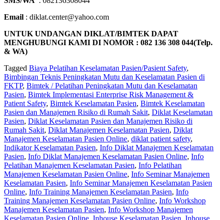
SMS/WA
: 082136308044
Email
: diklat.center@yahoo.com
UNTUK UNDANGAN DIKLAT/BIMTEK DAPAT
MENGHUBUNGI KAMI DI NOMOR : 082 136 308 044(Telp.
& WA)
Tagged
Biaya Pelatihan Keselamatan Pasien/Pasient Safety
,
Bimbingan Teknis Peningkatan Mutu dan Keselamatan Pasien di
FKTP
,
Bimtek / Pelatihan Peningkatan Mutu dan Keselamatan
Pasien
,
Bimtek Implementasi Enterprise Risk Management &
Patient Safety
,
Bimtek Keselamatan Pasien
,
Bimtek Keselamatan
Pasien dan Manajemen Risiko di Rumah Sakit
,
Diklat Keselamatan
Pasien
,
Diklat Keselamatan Pasien dan Manajemen Risiko di
Rumah Sakit
,
Diklat Manajemen Keselamatan Pasien
,
Diklat
Manajemen Keselamatan Pasien Online
,
diklat patient safety
,
Indikator Keselamatan Pasien
,
Info Diklat Manajemen Keselamatan
Pasien
,
Info Diklat Manajemen Keselamatan Pasien Online
,
Info
Pelatihan Manajemen Keselamatan Pasien
,
Info Pelatihan
Manajemen Keselamatan Pasien Online
,
Info Seminar Manajemen
Keselamatan Pasien
,
Info Seminar Manajemen Keselamatan Pasien
Online
,
Info Training Manajemen Keselamatan Pasien
,
Info
Training Manajemen Keselamatan Pasien Online
,
Info Workshop
Manajemen Keselamatan Pasien
,
Info Workshop Manajemen
Keselamatan Pasien Online
,
Inhouse Keselamatan Pasien
,
Inhouse