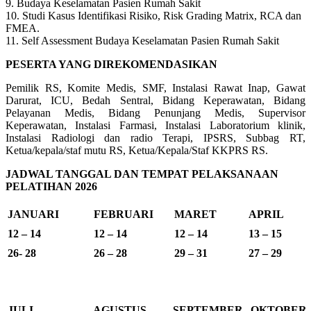
9. Budaya Keselamatan Pasien Rumah Sakit
10. Studi Kasus Identifikasi Risiko, Risk Grading Matrix, RCA dan
FMEA.
11. Self Assessment Budaya Keselamatan Pasien Rumah Sakit
PESERTA YANG DIREKOMENDASIKAN
Pemilik RS, Komite Medis, SMF, Instalasi Rawat Inap, Gawat
Darurat, ICU, Bedah Sentral, Bidang Keperawatan, Bidang
Pelayanan Medis, Bidang Penunjang Medis, Supervisor
Keperawatan, Instalasi Farmasi, Instalasi Laboratorium klinik,
Instalasi Radiologi dan radio Terapi, IPSRS, Subbag RT,
Ketua/kepala/staf mutu RS, Ketua/Kepala/Staf KKPRS RS.
JADWAL TANGGAL DAN TEMPAT PELAKSANAAN
PELATIHAN 2026
JANUARI
FEBRUARI
MARET
APRIL
12 – 14
12 – 14
12 – 14
13 – 15
26- 28
26 – 28
29 – 31
27 – 29
JULI
AGUSTUS
SEPTEMBER
OKTOBER