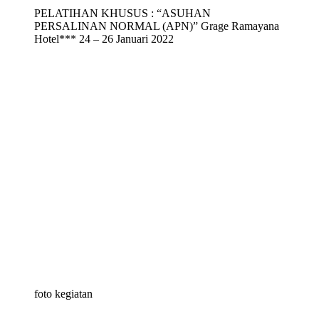
PELATIHAN KHUSUS : “ASUHAN
PERSALINAN NORMAL (APN)” Grage Ramayana
Hotel*** 24 – 26 Januari 2022
foto kegiatan