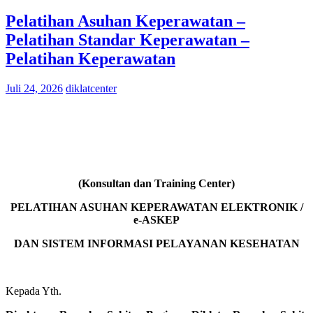
Pelatihan Asuhan Keperawatan –
Pelatihan Standar Keperawatan –
Pelatihan Keperawatan
Juli 24, 2026
diklatcenter
(Konsultan dan Training Center)
PELATIHAN ASUHAN KEPERAWATAN ELEKTRONIK /
e-ASKEP
DAN SISTEM INFORMASI PELAYANAN KESEHATAN
Kepada Yth.