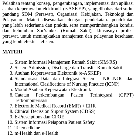
Pelatihan tentang konsep, pengembangan, implementasi dan aplikasi
asuhan keperawatan elektronik (e-ASKEP), yang dibahas dari sudut
pandang SDM (Perawat), Organisasi, Kebijakan, Teknologi dan
Pelayanan. Materi disesuaikan dengan pendekatan- pendekatan
yang lebih sederhana dan praktis, serta mempertimbangkan kondisi
dan kebutuhan SarYankes (Rumah Sakit), khususnya profesi
perawat, untuk meningkatkan manajemen dan pelayanan kesehatan
yang lebih efektif – efisien.
MATERI
Sistem Informasi Manajemen Rumah Sakit (SIM-RS)
Sistem Admission, Discharge dan Transfer Rumah Sakit
Asuhan Keperawatan Elektronik (e-ASKEP)
Standarisasi Data dan Integrasi Sistem : NIC-NOC dan
International Clasifications of Nursing Practice (ICNP)
Modul Asuhan Keperawatan Elektronik
Catatan Perkembangan Pasien Terintegrasi (CPPT)
Terkomputerisasi
Electronic Medical Record (EMR) + EHR
Clinical Decission Suport System (CDSS)
E-Presciptions dan CPOE
Sistem Informasi Pelaporan Patient Safety
Telemedicine
m-Health dan e-Health