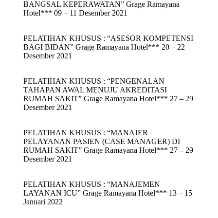
BANGSAL KEPERAWATAN” Grage Ramayana
Hotel*** 09 – 11 Desember 2021
PELATIHAN KHUSUS : “ASESOR KOMPETENSI
BAGI BIDAN” Grage Ramayana Hotel*** 20 – 22
Desember 2021
PELATIHAN KHUSUS : “PENGENALAN
TAHAPAN AWAL MENUJU AKREDITASI
RUMAH SAKIT” Grage Ramayana Hotel*** 27 – 29
Desember 2021
PELATIHAN KHUSUS : “MANAJER
PELAYANAN PASIEN (CASE MANAGER) DI
RUMAH SAKIT” Grage Ramayana Hotel*** 27 – 29
Desember 2021
PELATIHAN KHUSUS : “MANAJEMEN
LAYANAN ICU” Grage Ramayana Hotel*** 13 – 15
Januari 2022