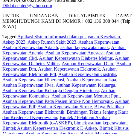
SMS/WA ke 082136308044 atau email ke :
Diklat.center@yahoo.com
UNTUK UNDANGAN DIKLAT/BIMTEK DAPAT
MENGHUBUNGI KAMI DI NOMOR : 082 136 308 044 (Telp.
& WA)
Tagged
Aplikasi Sistem Informasi dalam pelayanan Kesehatan
,
Askep 2023
,
Askep Rumah Sakit 2023
,
Asuhan Keperawatan
,
Asuhan Keperawatan Adalah
,
asuhan keperawatan anak
,
Asuhan
Keperawatan Anemia
,
Asuhan Keperawatan Anestasi
,
Asuhan
Keperawatan Ckd
,
Asuhan Keperawatan Diabetes Melitus
,
Asuhan
Keperawatan Diabetes Militus
,
Asuhan Keperawatan Diare
,
Asuhan
Keperawatan Dm
,
Asuhan Keperawatan Elektronik‎
,
Asuhan
Keperawatan Elektronik Pdf
,
Asuhan Keperawatan Gastritis
,
Asuhan Keperawatan Hipertensi
,
Asuhan Keperawatan Ispa
,
Asuhan Keperawatan JIwa
,
Asuhan Keperawatan Keluarga
,
Asuhan Keperawatan Keluarga Dengan Hipertensi
,
Asuhan
Keperawatan Komunitas
,
Asuhan Keperawatan Menurut Ppni
,
Asuhan Keperawatan Pada Pasien Stroke Non Hemoragik
,
Asuhan
Keperawatan Pdf
,
Asuhan Keperawatan Stroke
,
Biaya Pelatihan
Asuhan Keperawatan Elektronik
,
Bimbingan Teknis Jenjang Karir
dan Kredensial Keperawatan
,
Bimtek / Pelatihan Asuhan
Keperawatan Elektronik (e-ASKEP)
,
bimtek asuhan keperawatan
,
Bimtek Asuhan Keperawatan Elektronik E-Askep
,
Bimtek Khusus
Manajemen Asuhan Keperawatan Anak
,
Bimtek Manajemen