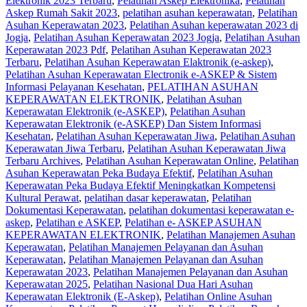
Elektronik 2023 Terbaru
,
Pelatihan Askep Elektronika
,
Pelatihan
Askep Rumah Sakit 2023
,
pelatihan asuhan keperawatan
,
Pelatihan
Asuhan Keperawatan 2023
,
Pelatihan Asuhan keperawatan 2023 di
Jogja
,
Pelatihan Asuhan Keperawatan 2023 Jogja
,
Pelatihan Asuhan
Keperawatan 2023 Pdf
,
Pelatihan Asuhan Keperawatan 2023
Terbaru
,
Pelatihan Asuhan Keperawatan Elaktronik (e-askep)
,
Pelatihan Asuhan Keperawatan Electronik e-ASKEP & Sistem
Informasi Pelayanan Kesehatan
,
PELATIHAN ASUHAN
KEPERAWATAN ELEKTRONIK
,
Pelatihan Asuhan
Keperawatan Elektronik (e-ASKEP)
,
Pelatihan Asuhan
Keperawatan Elektronik (e-ASKEP) Dan Sistem Informasi
Kesehatan
,
Pelatihan Asuhan Keperawatan Jiwa
,
Pelatihan Asuhan
Keperawatan Jiwa Terbaru
,
Pelatihan Asuhan Keperawatan Jiwa
Terbaru Archives
,
Pelatihan Asuhan Keperawatan Online
,
Pelatihan
Asuhan Keperawatan Peka Budaya Efektif
,
Pelatihan Asuhan
Keperawatan Peka Budaya Efektif Meningkatkan Kompetensi
Kultural Perawat
,
pelatihan dasar keperawatan
,
Pelatihan
Dokumentasi Keperawatan
,
pelatihan dokumentasi keperawatan e-
askep
,
Pelatihan e ASKEP
,
Pelatihan e- ASKEP ASUHAN
KEPERAWATAN ELEKTRONIK
,
Pelatihan Manajemen Asuhan
Keperawatan
,
Pelatihan Manajemen Pelayanan dan Asuhan
Keperawatan
,
Pelatihan Manajemen Pelayanan dan Asuhan
Keperawatan‎ 2023
,
Pelatihan Manajemen Pelayanan dan Asuhan
Keperawatan‎ 2025
,
Pelatihan Nasional Dua Hari Asuhan
Keperawatan Elektronik (E-Askep)
,
Pelatihan Online Asuhan