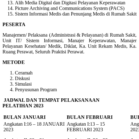
Alih Media Digital dan Digitasi Pelayanan Keperawatan
Picture Archiving and Communications System (PACS)
Sistem Informasi Medis dan Penunjang Medis di Rumah Sakit
PESERTA
Manajemen/ Pelaksana (Administrasi & Pelayanan) di Rumah Sakit,
Unit IT/ Sistem Informasi, Manajer Keperawatan, Manajer
Pelayanan Kesehatan/ Medik, Diklat, Ka. Unit Rekam Medis, Ka.
Ruang Perawat, Seluruh Praktisi Perawat.
METODE
Ceramah
Diskusi
Simulasi
Penyusunan Program
JADWAL DAN TEMPAT PELAKSANAAN
PELATIHAN
2023
BULAN JANUARI
BULAN FEBRUARI
BU
Angkatan I:16 – 18 JANUARI
Angkatan I:13 – 15
Ang
2023
FEBRUARI 2023
202