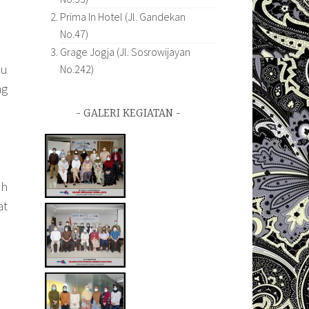
Prima In Hotel (Jl. Gandekan
No.47)
Grage Jogja (Jl. Sosrowijayan
ju
No.242)
ng
GALERI KEGIATAN
ah
at