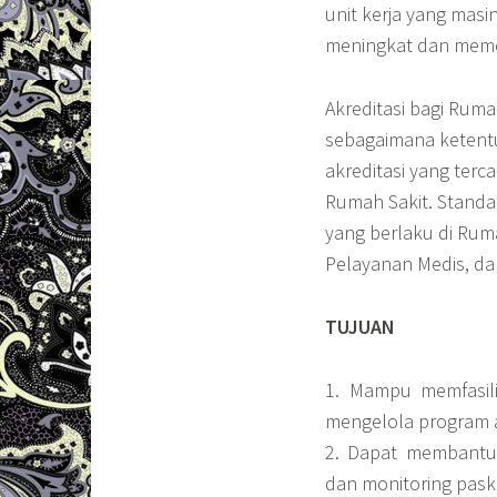
unit kerja yang mas
meningkat dan meme
Akreditasi bagi Ru
sebagaimana ketentu
akreditasi yang te
Rumah Sakit. Standa
yang berlaku di Ruma
Pelayanan Medis, d
TUJUAN
1. Mampu memfasili
mengelola program a
2. Dapat membantu 
dan monitoring paska