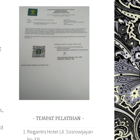
g
s,
TEMPAT PELATIHAN
it
Regantris Hotel (Jl. Sosrowijayan
No.33)