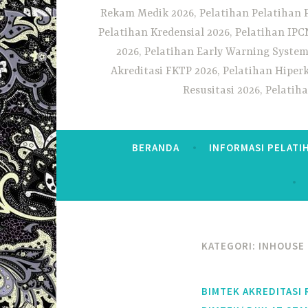
Rekam Medik 2026, Pelatihan Pelatihan 
Pelatihan Kredensial 2026, Pelatihan IP
2026, Pelatihan Early Warning System
Akreditasi FKTP 2026, Pelatihan Hiper
Resusitasi 2026, Pelati
BERANDA
INFORMASI PELATI
KATEGORI:
INHOUSE 
BIMTEK AKREDITASI 