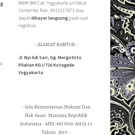
BANK BNI Cab. Yogyakarta a.n Diklat
ng
Center No. Rek : 0911017873 atau
dapat
dibayar langsung
pada saat
registrasi
ALAMAT KANTOR
Jl. Nyi Adi Sari, Gg. Margotirto
tu
Pilahan KG.I/726 Kotagede
Yogyakarta
a
Izin Kementerian Hukum Dan
Hak Asasi Manusia Republik
Indonesia : AHU-0017050-AH.01.15
Tahun 2019