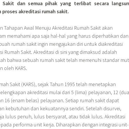
Sakit dan semua pihak yang terlibat secara langsu
 proses akreditasi rumah sakit.
n Tahapan Awal Menuju Akreditasi Rumah Sakit akan
m memahami apa saja hal-hal yang harus diperhatikan dan
buah rumah sakit ingin mengajukan diri untuk diakreditasi
si Rumah Sakit. Akreditasi di sini yang dimaksud adalah
ah bahwa sebuah rumah sakit telah memenuhi standar mu
an oleh KARS.
umah Sakit (KARS), sejak Tahun 1995 telah menetapkan
kelengkapan akreditasi mulai dari 5 (lima) pelayanan, 12 (du
an 16 (enam belas) pelayanan. Setiap rumah sakit dapat
an kebutuhan dan kekuatannya sendiri. Setelah disurvei,
a lulus penuh, lulus bersyarat, atau tidak lulus. Akreditasi
epada performa unit kerja. Diharapkan dengan integrasi unit-