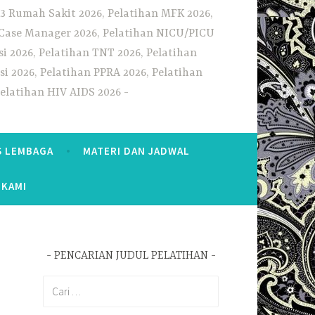
3 Rumah Sakit 2026, Pelatihan MFK 2026,
n Case Manager 2026, Pelatihan NICU/PICU
i 2026, Pelatihan TNT 2026, Pelatihan
i 2026, Pelatihan PPRA 2026, Pelatihan
Pelatihan HIV AIDS 2026
S LEMBAGA
MATERI DAN JADWAL
 KAMI
PENCARIAN JUDUL PELATIHAN
Cari
untuk: